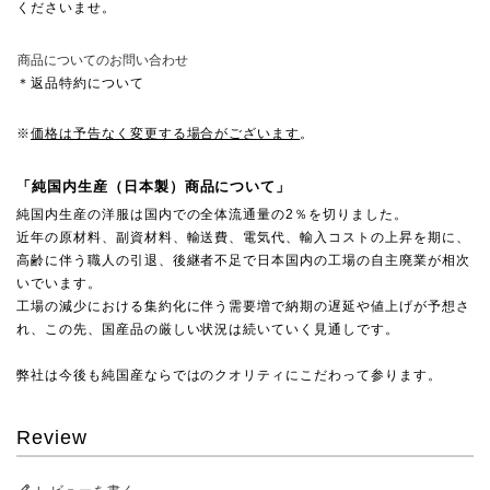
くださいませ。
商品についてのお問い合わせ
＊返品特約について
※
価格は予告なく変更する場合がございます
。
「純国内生産（日本製）商品について」
純国内生産の洋服は国内での全体流通量の2％を切りました。
近年の原材料、副資材料、輸送費、電気代、輸入コストの上昇を期に、
高齢に伴う職人の引退、後継者不足で日本国内の工場の自主廃業が相次
いでいます。
工場の減少における集約化に伴う需要増で納期の遅延や値上げが予想さ
れ、この先、国産品の厳しい状況は続いていく見通しです。
弊社は今後も純国産ならではのクオリティにこだわって参ります。
Review