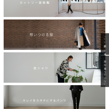
「いい年齢 いい洋服」
急に秋、着るものがない