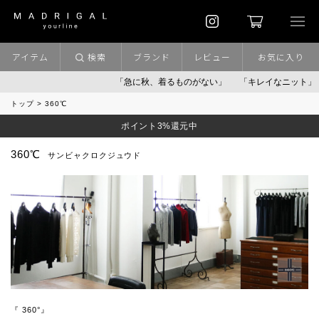
アイテム
検索
ブランド
レビュー
お気に入り
「急に秋、着るものがない」
「キレイなニット」
ポイン
トップ
360℃
ポイント3%還元中
360℃
サンビャクロクジュウド
『 360°』