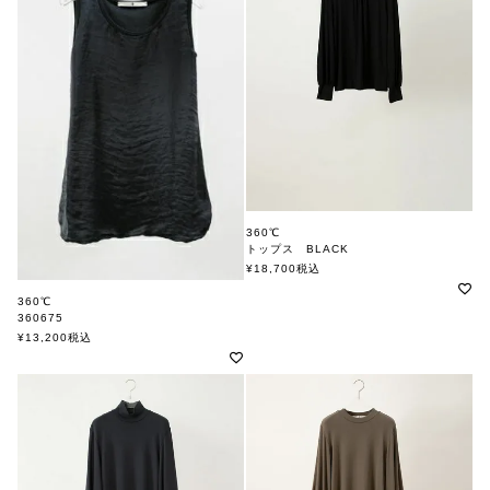
360℃
トップス BLACK
360ド
¥
18,700
税込
360℃
360675
¥
13,200
税込