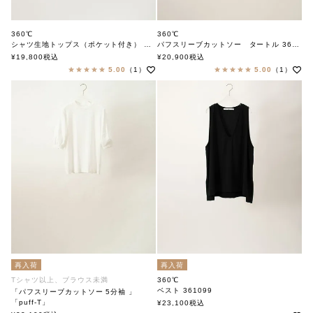
360℃
360℃
シャツ生地トップス（ポケット付き） 361093
パフスリーブカットソー タートル 361152
360ド
360ド
¥
19,800
税込
¥
20,900
税込
5.00
（1）
5.00
（1）
再入荷
再入荷
Tシャツ以上、ブラウス未満
360℃
ベスト 361099
「パフスリーブカットソー 5分袖 」
360ド
「puff-T」
¥
23,100
税込
soutiencollar（ステンカラー）