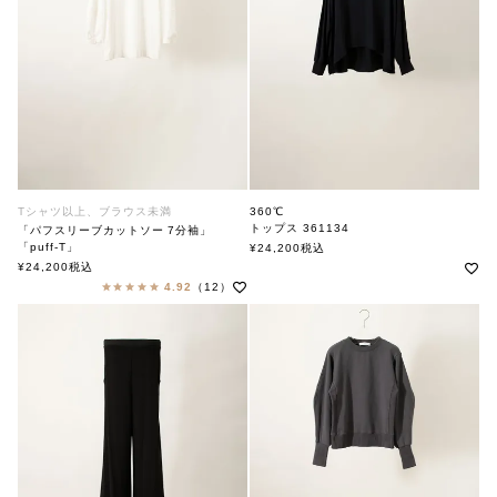
Tシャツ以上、ブラウス未満
360℃
トップス 361134
「パフスリーブカットソー 7分袖」
360ド
「puff-T」
¥
24,200
税込
soutiencollar（ステンカラー）
¥
24,200
税込
4.92
（12）