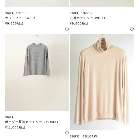
360℃ / 360ド
360℃ / 360ド
カットソー GREY
丸首カットソー WHITE
¥
9,900
税込
¥
9,900
税込
360℃
ボーダー長袖カットソー 360502T
360ド
¥
11,000
税込
360℃ 2016AW