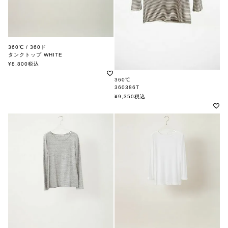
360℃ / 360ド
タンクトップ WHITE
¥
8,800
税込
360℃
360386T
¥
9,350
税込