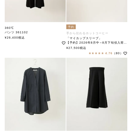
予約
360℃
パンツ 361102
手から伝わるホットコーヒー
360ド
¥
26,400
税込
「マイカップスリーブ」
【予約】2026年8月中～8月下旬頃入荷予定
「My Cup Sleeve」
¥
27,500
税込
soutiencollar（ステンカラー）
4.76
（80）