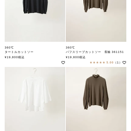
360℃
360℃
タートルカットソー
パフスリーブカットソー 長袖 361151
360ド
360ド
¥
19,800
税込
¥
19,800
税込
5.00
（1）