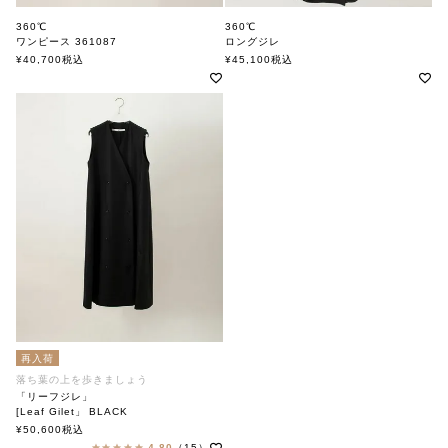
360℃
360℃
ワンピース 361087
ロングジレ
360ド
360ド
¥
40,700
税込
¥
45,100
税込
再入荷
落ち葉の上を歩きましょう
「リーフジレ」
[Leaf Gilet」 BLACK
soutiencollar（ステンカラー）
¥
50,600
税込
4.80
（15）