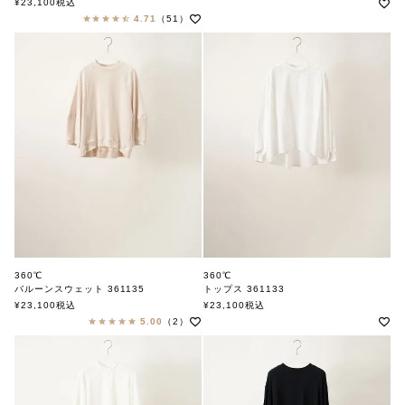
¥
23,100
税込
4.71
（51）
360℃
360℃
バルーンスウェット 361135
トップス 361133
360ド
360ド
¥
23,100
税込
¥
23,100
税込
5.00
（2）