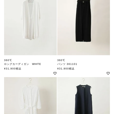
360℃
360℃
ロングカーディガン WHITE
パンツ 361101
360ド
360ド
¥
31,900
税込
¥
31,900
税込