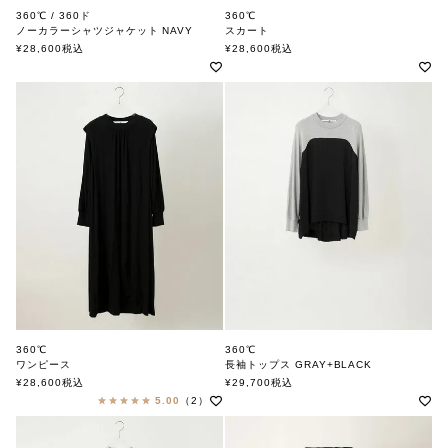
360℃ / 360ド
360℃
ノーカラーシャツジャケット NAVY
スカート
360ド
¥
28,600
税込
¥
28,600
税込
360℃
360℃
ワンピース
長袖トップス GRAY+BLACK
360ド
360ド
¥
28,600
税込
¥
29,700
税込
5.00
（2）