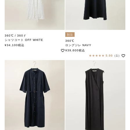
別注
360℃ / 360ド
シャツコート OFF WHITE
360℃
¥
34,100
税込
ロングジレ NAVY
360ド
¥
39,600
税込
5.00
（1）