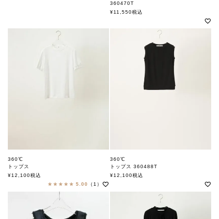
360470T
¥
11,550
税込
360℃
360℃
トップス
トップス 360488T
360ド
360ド
¥
12,100
税込
¥
12,100
税込
5.00
（1）