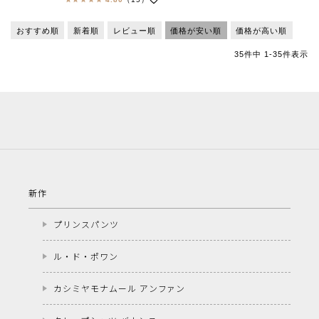
おすすめ順
新着順
レビュー順
価格が安い順
価格が高い順
35
件中
1
-
35
件表示
新作
プリンスパンツ
ル・ド・ポワン
カシミヤモナムール アンファン