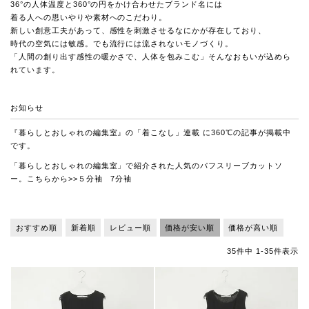
36°の人体温度と360°の円をかけ合わせたブランド名には
着る人への思いやりや素材へのこだわり。
新しい創意工夫があって、感性を刺激させるなにかが存在しており、
時代の空気には敏感。でも流行には流されないモノづくり。
「人間の創り出す感性の暖かさで、人体を包みこむ」そんなおもいが込めら
れています。
お知らせ
『暮らしとおしゃれの編集室』の「着こなし」連載
に360℃の記事が掲載中
です。
「暮らしとおしゃれの編集室」で紹介された人気のパフスリーブカットソ
ー。こちらから>>
５分袖
7分袖
おすすめ順
新着順
レビュー順
価格が安い順
価格が高い順
35
件中
1
-
35
件表示