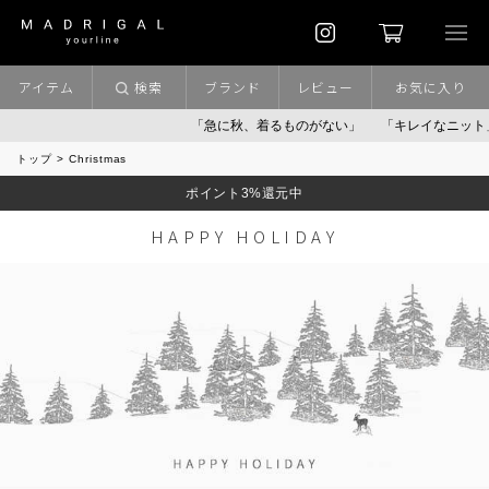
アイテム
検索
ブランド
レビュー
お気に入り
「急に秋、着るものがない」
「キレイなニット」
ポ
トップ
Christmas
ポイント3%還元中
HAPPY HOLIDAY