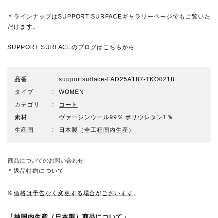
＊ラインナップは
SUPPORT SURFACEギャラリーページ
でもご覧いた
だけます。
SUPPORT SURFACEのブログは
こちらから
品番
supportsurface-FAD25A187-TKO0218
タイプ
WOMEN
カテゴリ
コート
素材
ヴァージンウール99％ ポリウレタン1％
生産国
日本製（全工程国内生産）
商品についてのお問い合わせ
＊返品特約について
※
価格は予告なく変更する場合がございます
。
「純国内生産（日本製）商品について」