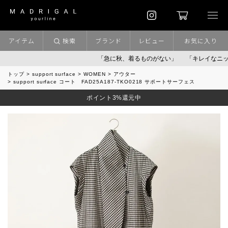
アイテム
検索
ブランド
レビュー
お気に入り
「急に秋、着るものがない」
「キレイなニット」
トップ
support surface
WOMEN
アウター
support surface コート FAD25A187-TKO0218 サポートサーフェス
ポイント3%還元中