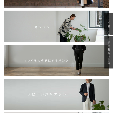
「いい年齢 いい洋服」
急に秋、着るものがない