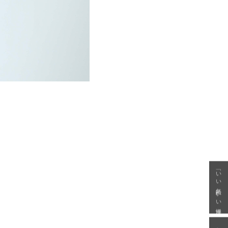
「いい年齢 いい洋服」