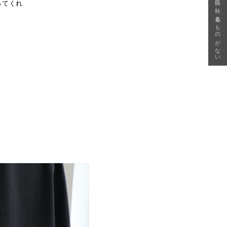
急に秋、着るものがない
ってくれ
。