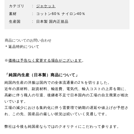
カテゴリ
ジャケット
素材
コットン60％ ナイロン40％
生産国
日本製 国内正規品
商品についてのお問い合わせ
＊返品特約について
※
価格は予告なく変更する場合がございます
。
「純国内生産（日本製）商品について」
純国内生産の洋服は国内での全体流通量の2％を切りました。
近年の原材料、副資材料、輸送費、電気代、輸入コストの上昇を期に、
高齢に伴う職人の引退、後継者不足で日本国内の工場の自主廃業が相次
いでいます。
工場の減少における集約化に伴う需要増で納期の遅延や値上げが予想さ
れ、この先、国産品の厳しい状況は続いていく見通しです。
弊社は今後も純国産ならではのクオリティにこだわって参ります。