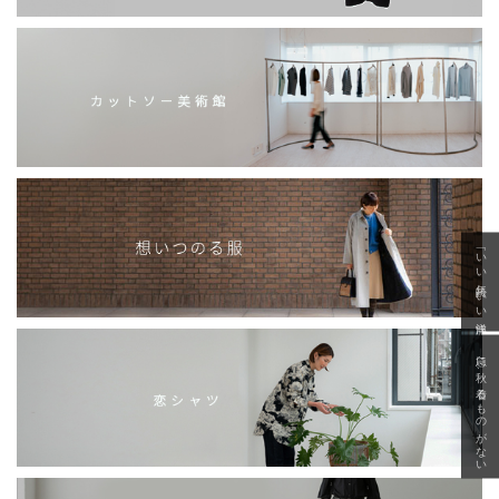
「いい年齢 いい洋服」
急に秋、着るものがない