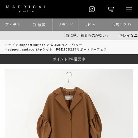
アイテム
検索
ブランド
レビュー
お気に入り
「急に秋、着るものがない」
「キレイなニット」
トップ
support surface
WOMEN
アウター
support surface ジャケット FGD26S224サポートサーフェス
ポイント3%還元中