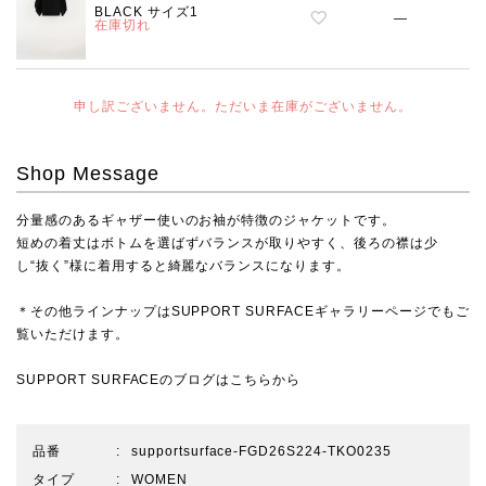
BLACK サイズ1
—
在庫切れ
申し訳ございません。ただいま在庫がございません。
Shop Message
分量感のあるギャザー使いのお袖が特徴のジャケットです。
短めの着丈はボトムを選ばずバランスが取りやすく、後ろの襟は少
し“抜く”様に着用すると綺麗なバランスになります。
＊その他ラインナップは
SUPPORT SURFACEギャラリーページ
でもご
覧いただけます。
SUPPORT SURFACEのブログは
こちらから
品番
supportsurface-FGD26S224-TKO0235
タイプ
WOMEN