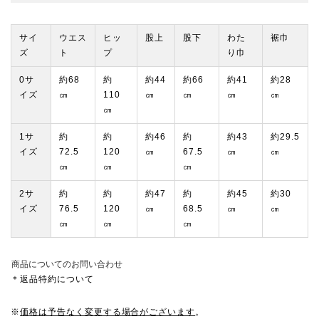
サイ
ウエス
ヒッ
股上
股下
わた
裾巾
ズ
ト
プ
り巾
0サ
約68
約
約44
約66
約41
約28
イズ
㎝
110
㎝
㎝
㎝
㎝
㎝
1サ
約
約
約46
約
約43
約29.5
イズ
72.5
120
㎝
67.5
㎝
㎝
㎝
㎝
㎝
2サ
約
約
約47
約
約45
約30
イズ
76.5
120
㎝
68.5
㎝
㎝
㎝
㎝
㎝
商品についてのお問い合わせ
＊返品特約について
※
価格は予告なく変更する場合がございます
。