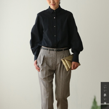
「いい年齢 いい洋服」