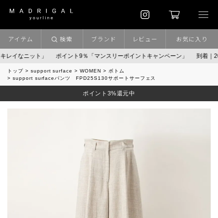
アイテム
検索
ブランド
レビュー
お気に入り
」
ポイント9％「マンスリーポイントキャンペーン」
到着｜2026AW「マガ
トップ
support surface
WOMEN
ボトム
support surfaceパンツ FPD25S130サポートサーフェス
ポイント3%還元中