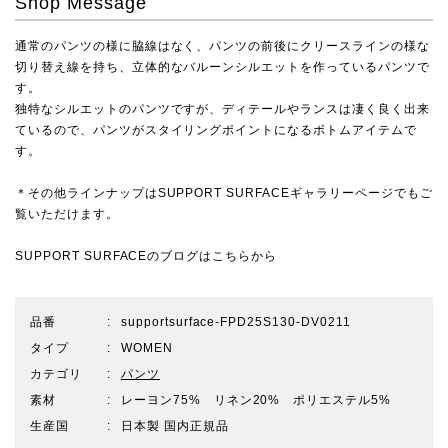
Shop Message
通常のパンツの様に脇線はなく、パンツの前後にクリースラインの様な
切り替え線を持ち、立体的なバルーンシルエットを作っているパンツで
す。
独特なシルエットのパンツですが、ディテールやランスは凄く良く出来
ているので、パンツがスタイリングポイントになるボトムアイテムで
す。
＊その他ラインナップは
SUPPORT SURFACEギャラリーページ
でもご
覧いただけます。
SUPPORT SURFACEのブログは
こちらから
品番
supportsurface-FPD25S130-DV0211
タイプ
WOMEN
カテゴリ
パンツ
素材
レーヨン75% リネン20% ポリエステル5%
生産国
日本製 国内正規品