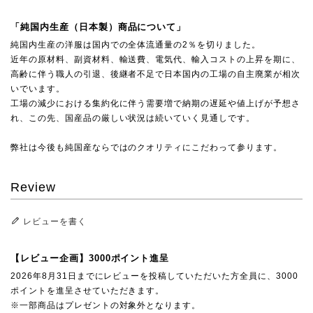
「純国内生産（日本製）商品について」
純国内生産の洋服は国内での全体流通量の2％を切りました。
近年の原材料、副資材料、輸送費、電気代、輸入コストの上昇を期に、
高齢に伴う職人の引退、後継者不足で日本国内の工場の自主廃業が相次
いでいます。
工場の減少における集約化に伴う需要増で納期の遅延や値上げが予想さ
れ、この先、国産品の厳しい状況は続いていく見通しです。
弊社は今後も純国産ならではのクオリティにこだわって参ります。
Review
レビューを書く
【レビュー企画】3000ポイント進呈
2026年8月31日までにレビューを投稿していただいた方全員に、3000
ポイントを進呈させていただきます。
※一部商品はプレゼントの対象外となります。