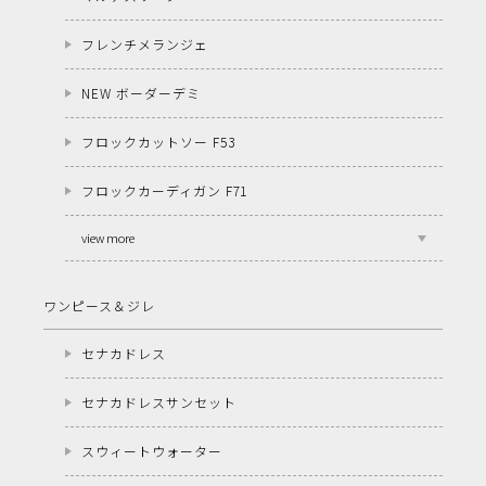
フレンチメランジェ
NEW ボーダーデミ
フロックカットソー F53
フロックカーディガン F71
view more
ワンピース＆ジレ
セナカドレス
セナカドレスサンセット
スウィートウォーター