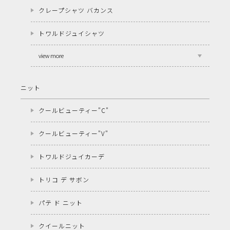
クレープシャツ バカンス
トワルドジュイシャツ
view more
ニット
クールビューティー"C"
クールビューティー"V"
トワルドジュイカーデ
トリコ デ サボン
パテ ド ニット
クイールニット