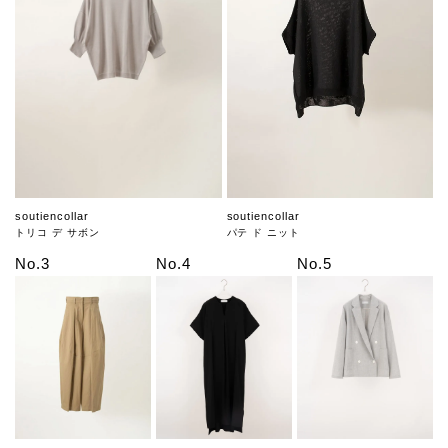
soutiencollar
soutiencollar
トリコ デ サボン
パテ ド ニット
No.3
No.4
No.5