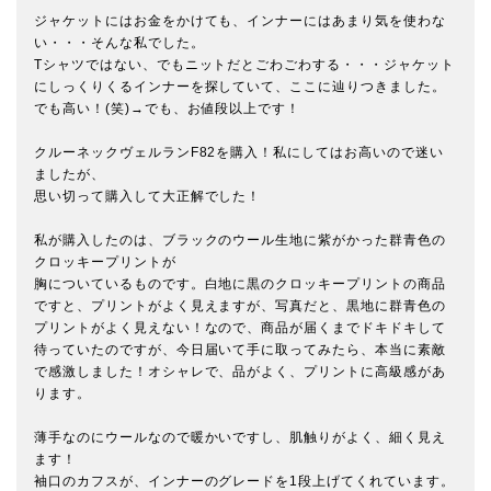
ジャケットにはお金をかけても、インナーにはあまり気を使わな
い・・・そんな私でした。

Tシャツではない、でもニットだとごわごわする・・・ジャケット
にしっくりくるインナーを探していて、ここに辿りつきました。
でも高い！(笑)→でも、お値段以上です！

クルーネックヴェルランF82を購入！私にしてはお高いので迷い
ましたが、

思い切って購入して大正解でした！

私が購入したのは、ブラックのウール生地に紫がかった群青色の
クロッキープリントが

胸についているものです。白地に黒のクロッキープリントの商品
ですと、プリントがよく見えますが、写真だと、黒地に群青色の
プリントがよく見えない！なので、商品が届くまでドキドキして
待っていたのですが、今日届いて手に取ってみたら、本当に素敵
で感激しました！オシャレで、品がよく、プリントに高級感があ
ります。

薄手なのにウールなので暖かいですし、肌触りがよく、細く見え
ます！

袖口のカフスが、インナーのグレードを1段上げてくれています。