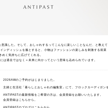
"を意識した。そして、おしゃれするってこんなに楽しいことなんだ、と教え
は“メインディッシュを服とすると、小物はファッションの楽しみを刺激する前菜（
きめく気持ちに広げてくれる。
ASTには過去ではなく＝未来に向かってという意味も込められています。
2026AWのご予約がはじまりました。
主婦と生活社「暮らしとおしゃれの編集室」にて、
フロックカーディガン
ANTIPASTの最新情報をご希望の方は、会員登録をお願いいたします。
会員登録は
こちら
から。
ANTIPASTのブログは
こちら
から。