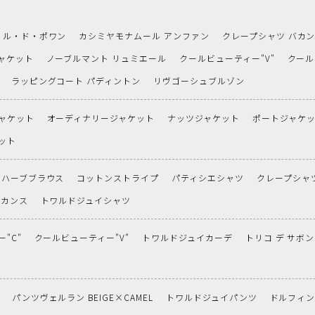
ル・ド・ポワン
カシミヤモナムール アンファン
クレープシャツ バカ
ャケット
ノーブルマント リュミエール
クールビューティー"V"
クール
ラッピングコート パディントン
リヴゴーシュブルゾン
ャケット
オーディナリージャケット
ナッツジャケット
ポートジャケ
ット
ハーブブラウス
コットンストライプ
パティシエシャツ
クレープシャ
バカンス
トワルドジュイシャツ
"C"
クールビューティー"V"
トワルドジュイカーデ
トリコ デ サボン
パンツヴェルラン BEIGE×CAMEL
トワルドジュイパンツ
ドルフィ