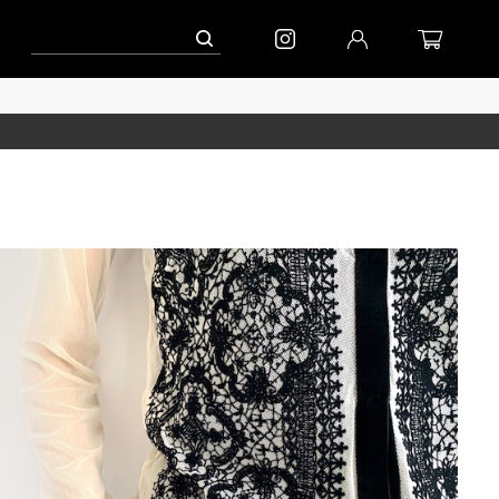
ペーン」
到着(8/7)｜eb.a.gos
予約│「エッグジャケット GREY」