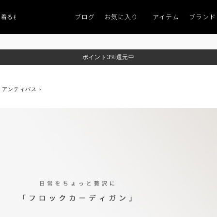
ブログ
お気に入り
アイテム
ブランド
るものがない」
「キレイなニット」
ポイント9％「マンスリーポイントキャン
ポイント3%還元中
アンティパスト