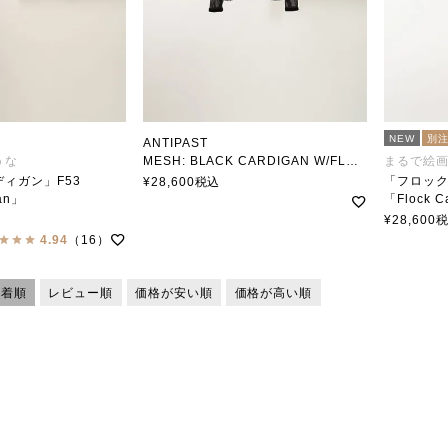
NEW
別
ANTIPAST
うな
MESH: BLACK CARDIGAN W/FLOCK
まるで絵
アンティパスト
ィガン」F53
「フロック
¥
28,600
税込
gan」
「Flock C
ar（ステンカラー）
soutien
¥
28,600
4.94
（16）
新着順
レビュー順
価格が安い順
価格が高い順