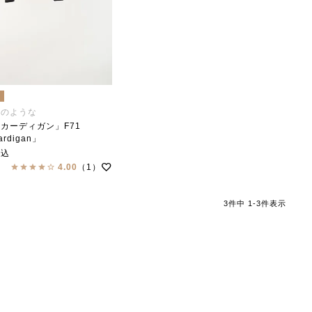
注
画のような
カーディガン」F71
ardigan」
collar（ステンカラー）
税込
4.00
（1）
3
件中
1
-
3
件表示