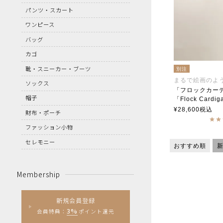
パンツ・スカート
ワンピース
バッグ
カゴ
靴・スニーカー・ブーツ
別注
まるで絵画のよ
ソックス
「フロックカーデ
帽子
「Flock Cardi
soutiencoll
¥
28,600
税込
財布・ポーチ
ファッション小物
セレモニー
おすすめ順
Membership
新規会員登録
3%
会員特典：
ポイント還元