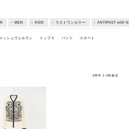
N
MEN
KIDS
ラストワンカラー
ANTIPAST with Na
メッシュヴェルラン
トップス
パンツ
スカート
3
件中
1
-
3
件表示