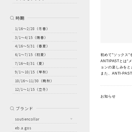
時期
1/16～2/28
（冬春）
3/1～4/15
（陽春）
4/16～5/31
（春夏）
6/1～7/15
（初夏）
初めて"ソックス
ANTIPASTと
7/16～8/31
（夏）
ョンの楽しみをと
9/1～10/15
（早秋）
また、ANTI-P
10/16～11/30
（晩秋）
12/1～1/15
（立冬）
お知らせ
ブランド
soutiencollar
eb.a.gos