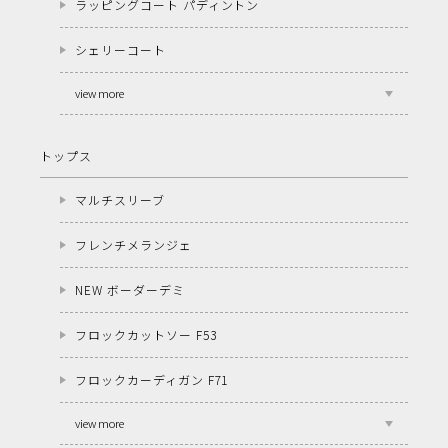
ラッピングコート パディントン
シェリーコート
view more
トップス
マルチスリーブ
フレンチメランジェ
NEW ボーダーデミ
フロックカットソー F53
フロックカーディガン F71
view more