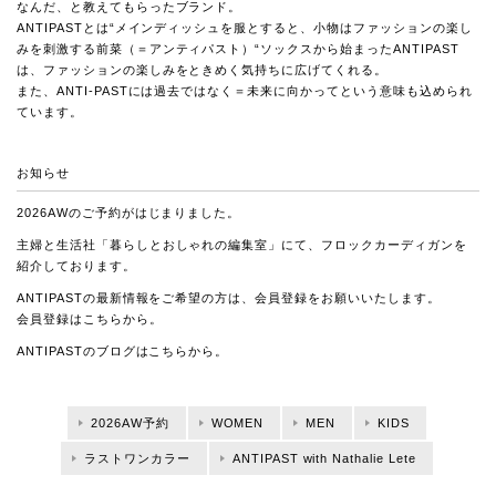
なんだ、と教えてもらったブランド。
ANTIPASTとは“メインディッシュを服とすると、小物はファッションの楽し
みを刺激する前菜（＝アンティパスト）“ソックスから始まったANTIPAST
は、ファッションの楽しみをときめく気持ちに広げてくれる。
また、ANTI-PASTには過去ではなく＝未来に向かってという意味も込められ
ています。
お知らせ
2026AWのご予約がはじまりました。
主婦と生活社「暮らしとおしゃれの編集室」にて、
フロックカーディガンを
紹介しております。
ANTIPASTの最新情報をご希望の方は、会員登録をお願いいたします。
会員登録は
こちら
から。
ANTIPASTのブログは
こちら
から。
2026AW予約
WOMEN
MEN
KIDS
ラストワンカラー
ANTIPAST with Nathalie Lete