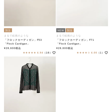
別注
NEW
別注
まるで絵画のような
まるで絵画のような
「フロックカーディガン」F53
「フロックカーディガン」F71
「Flock Cardigan」
「Flock Cardigan」
soutiencollar（ステンカラー）
soutiencollar（ステンカラー）
¥
28,600
税込
¥
28,600
税込
4.94
（16）
4.00
（1）