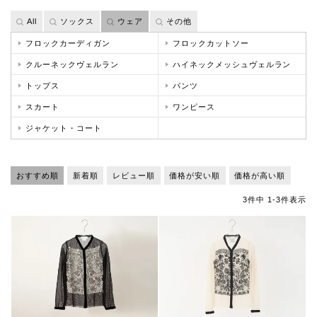
All
ソックス
ウェア
その他
フロックカーディガン
フロックカットソー
クルーネックヴェルラン
ハイネックメッシュヴェルラン
トップス
パンツ
スカート
ワンピース
ジャケット・コート
おすすめ順
新着順
レビュー順
価格が安い順
価格が高い順
3
件中
1
-
3
件表示