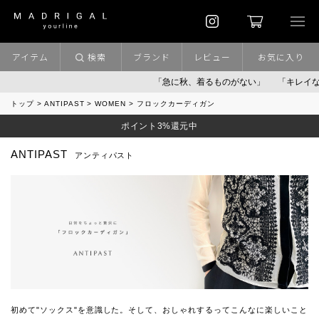
アイテム
検索
ブランド
レビュー
お気に入り
「急に秋、着るものがない」
「キレイなニ
トップ
ANTIPAST
WOMEN
フロックカーディガン
ポイント3%還元中
ANTIPAST
アンティパスト
初めて"ソックス"を意識した。そして、おしゃれするってこんなに楽しいこと