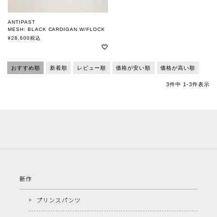
ANTIPAST
MESH: BLACK CARDIGAN W/FLOCK
アンティパスト
¥
28,600
税込
おすすめ順
新着順
レビュー順
価格が安い順
価格が高い順
3
件中
1
-
3
件表示
新作
プリンスパンツ