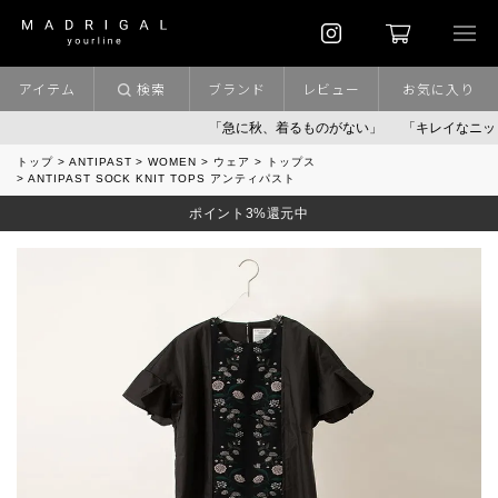
アイテム
検索
ブランド
レビュー
お気に入り
「急に秋、着るものがない」
「キレイなニット」
トップ
ANTIPAST
WOMEN
ウェア
トップス
ANTIPAST SOCK KNIT TOPS アンティパスト
ポイント3%還元中