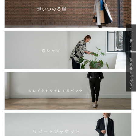
「いい年齢 いい洋服」
急に秋、着るものがない