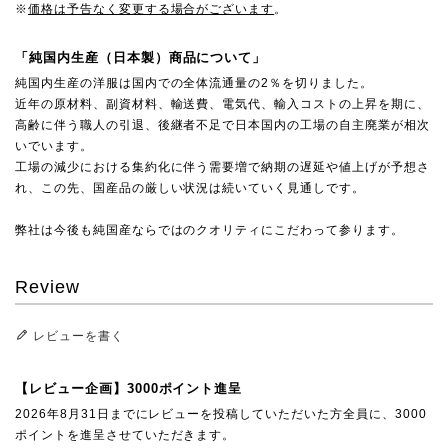
※
価格は予告なく変更する場合がございます
。
「純国内生産（日本製）商品について」
純国内生産の洋服は国内での全体流通量の2％を切りました。
近年の原材料、副資材料、輸送費、電気代、輸入コストの上昇を期に、
高齢に伴う職人の引退、後継者不足で日本国内の工場の自主廃業が相次
いでいます。
工場の減少における集約化に伴う需要増で納期の遅延や値上げが予想さ
れ、この先、国産品の厳しい状況は続いていく見通しです。
弊社は今後も純国産ならではのクオリティにこだわって参ります。
Review
レビューを書く
【レビュー企画】3000ポイント進呈
2026年8月31日までにレビューを投稿していただいた方全員に、3000
ポイントを進呈させていただきます。