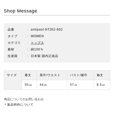
Shop Message
品番
antipast-NT202-802
タイプ
WOMEN
カテゴリ
トップス
素材
綿100％
生産国
日本製 国内正規品
サイズ
着丈
肩巾/ウエスト
バスト/裾巾
袖丈
55㎝
44㎝
57㎝
8.5㎝
商品についてのお問い合わせ
＊返品特約について