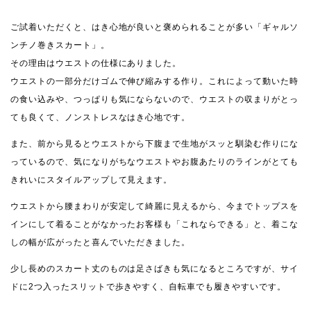
ご試着いただくと、はき心地が良いと褒められることが多い「ギャルソ
ンチノ巻きスカート」。
その理由はウエストの仕様にありました。
ウエストの一部分だけゴムで伸び縮みする作り。これによって動いた時
の食い込みや、つっぱりも気にならないので、ウエストの収まりがとっ
ても良くて、ノンストレスなはき心地です。
また、前から見るとウエストから下腹まで生地がスッと馴染む作りにな
っているので、気になりがちなウエストやお腹あたりのラインがとても
きれいにスタイルアップして見えます。
ウエストから腰まわりが安定して綺麗に見えるから、今までトップスを
インにして着ることがなかったお客様も「これならできる」と、着こな
しの幅が広がったと喜んでいただきました。
少し長めのスカート丈のものは足さばきも気になるところですが、サイ
ドに2つ入ったスリットで歩きやすく、自転車でも履きやすいです。