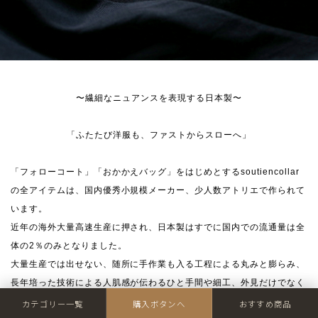
〜繊細なニュアンスを表現する日本製〜
「ふたたび洋服も、ファストからスローへ」
「フォローコート」「おかかえバッグ」をはじめとするsoutiencollar
の全アイテムは、国内優秀小規模メーカー、少人数アトリエで作られて
います。
近年の海外大量高速生産に押され、日本製はすでに国内での流通量は全
体の2％のみとなりました。
大量生産では出せない、随所に手作業も入る工程による丸みと膨らみ、
長年培った技術による人肌感が伝わるひと手間や細工、外見だけでなく
安心や優しさもお楽しみください。
カテゴリー一覧
購入ボタンへ
おすすめ商品