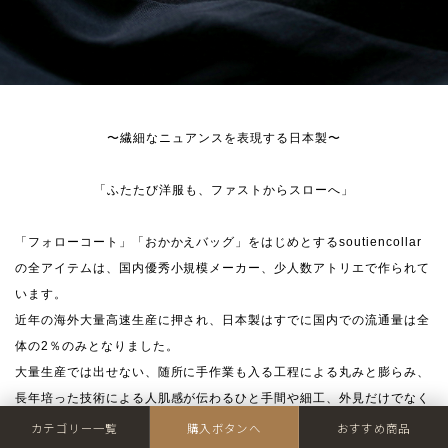
〜繊細なニュアンスを表現する日本製〜
「ふたたび洋服も、ファストからスローへ」
「フォローコート」「おかかえバッグ」をはじめとするsoutiencollar
の全アイテムは、国内優秀小規模メーカー、少人数アトリエで作られて
います。
近年の海外大量高速生産に押され、日本製はすでに国内での流通量は全
体の2％のみとなりました。
大量生産では出せない、随所に手作業も入る工程による丸みと膨らみ、
長年培った技術による人肌感が伝わるひと手間や細工、外見だけでなく
安心や優しさもお楽しみください。
カテゴリー一覧
購入ボタンへ
おすすめ商品