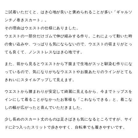
ご試着いただくと、はき心地が良いと褒められることが多い「ギャルソ
ンチノ巻きスカート」。
その理由はウエストの仕様にありました。
ウエストの一部分だけゴムで伸び縮みする作り。これによって動いた時
の食い込みや、つっぱりも気にならないので、ウエストの収まりがとっ
ても良くて、ノンストレスなはき心地です。
また、前から見るとウエストから下腹まで生地がスッと馴染む作りにな
っているので、気になりがちなウエストやお腹あたりのラインがとても
きれいにスタイルアップして見えます。
ウエストから腰まわりが安定して綺麗に見えるから、今までトップスを
インにして着ることがなかったお客様も「これならできる」と、着こな
しの幅が広がったと喜んでいただきました。
少し長めのスカート丈のものは足さばきも気になるところですが、サイ
ドに2つ入ったスリットで歩きやすく、自転車でも履きやすいです。