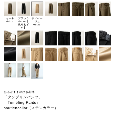
チノベー
カーキ
ブラック
ジュ
0size
0size【
0size
残りわず
か】
あるがままのはき心地
「タンブリンパンツ」
「Tumbling Pants」
soutiencollar（ステンカラー）