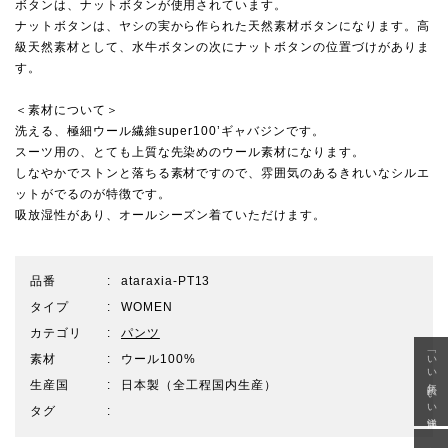
ボタンは、ナットボタンが使用されています。
ナットボタンは、ヤシの実から作られた天然素材ボタンになります。高
級天然素材として、水牛ボタンの次にナットボタンの位置づけがありま
す。
＜素材について＞
洗える、極細ウール繊維super100’ギャバジンです。
スーツ用の、とても上質な先染めのウール素材になります。
しなやかでストンと落ちる素材ですので、雰囲気のあるきれいなシルエ
ットがでるのが特徴です。
吸放湿性があり、オールシーズン着ていただけます。
品番
ataraxia-PT13
タイプ
WOMEN
カテゴリ
パンツ
「いい年齢 いい洋服」
素材
ウール100%
生産国
日本製（全工程国内生産）
タグ