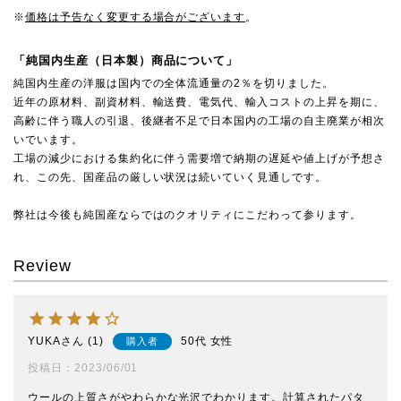
※
価格は予告なく変更する場合がございます
。
「純国内生産（日本製）商品について」
純国内生産の洋服は国内での全体流通量の2％を切りました。
近年の原材料、副資材料、輸送費、電気代、輸入コストの上昇を期に、
高齢に伴う職人の引退、後継者不足で日本国内の工場の自主廃業が相次
いでいます。
工場の減少における集約化に伴う需要増で納期の遅延や値上げが予想さ
れ、この先、国産品の厳しい状況は続いていく見通しです。
弊社は今後も純国産ならではのクオリティにこだわって参ります。
Review
YUKA
1
50代
女性
購入者
投稿日
2023/06/01
ウールの上質さがやわらかな光沢でわかります。計算されたパタ