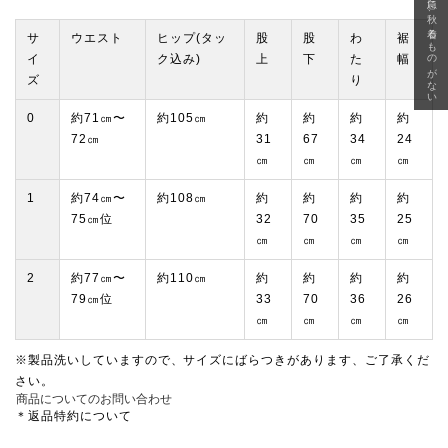
急に秋、着るものがない
サ
ウエスト
ヒップ(タッ
股
股
わ
裾
イ
ク込み)
上
下
た
幅
ズ
り
0
約71㎝〜
約105㎝
約
約
約
約
72㎝
31
67
34
24
㎝
㎝
㎝
㎝
1
約74㎝〜
約108㎝
約
約
約
約
75㎝位
32
70
35
25
㎝
㎝
㎝
㎝
2
約77㎝〜
約110㎝
約
約
約
約
79㎝位
33
70
36
26
㎝
㎝
㎝
㎝
※製品洗いしていますので、サイズにばらつきがあります、ご了承くだ
さい。
商品についてのお問い合わせ
＊返品特約について