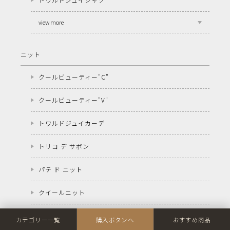
view more
ニット
クールビューティー"C"
クールビューティー"V"
トワルドジュイカーデ
トリコ デ サボン
パテ ド ニット
クイールニット
view more
カテゴリー一覧
購入ボタンへ
おすすめ商品