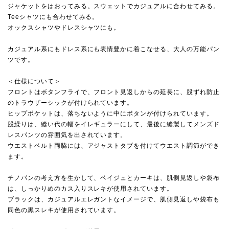
ジャケットをはおってみる。スウェットでカジュアルに合わせてみる。
Teeシャツにも合わせてみる。
オックスシャツやドレスシャツにも。
カジュアル系にもドレス系にも表情豊かに着こなせる、大人の万能パン
ツです。
＜仕様について＞
フロントはボタンフライで、フロント見返しからの延長に、股ずれ防止
のトラウザーシックが付けられています。
ヒップポケットは、落ちないように中にボタンが付けられています。
股繰りは、縫い代の幅をイレギュラーにして、最後に縫製してメンズド
レスパンツの雰囲気を出されています。
ウエストベルト両脇には、アジャストタブを付けてウエスト調節ができ
ます。
チノパンの考え方を生かして、ベイジュとカーキは、肌側見返しや袋布
は、しっかりめのカス入りスレキが使用されています。
ブラックは、カジュアルエレガントなイメージで、肌側見返しや袋布も
同色の黒スレキが使用されています。