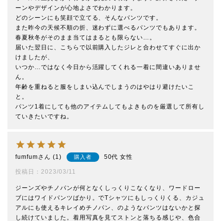
ーンやデザインが心地よさでわかります。

どのシーンにも笑顔で立てる、そんなパンツです。

また昨今の天候不順の折、迷わずに選べるパンツでもあります。

春夏秋冬がそのまま当てはまるとも限らない…。

届いた翌日に、こちらで以前購入したジレと合わせてすぐに出か
けましたが、

いつか…ではなく今日から活躍してくれる一着に間違いありませ
ん。

年齢を重ねると服をしまい込んでしまうのはやはり避けたいこ
と。

パンツ1着にしても他のアイテムしてもよきものを厳選して所有し
ていきたいですね。
fumfum
1
50代
女性
購入者
投稿日
2023/03/11
ジーンズやチノパンが何となくしっくりこなくなり、ワードロー
ブにはワイドパンツばかり。でTシャツにもしっくりくる、カジュ
アルにも使えるキレイめチノパン、のようなパンツはないかと探
し続けていました。着用写真を見てストンと落ちる感じや、色合