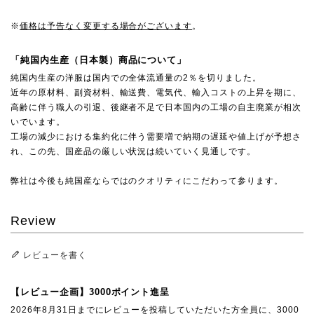
※
価格は予告なく変更する場合がございます
。
「純国内生産（日本製）商品について」
純国内生産の洋服は国内での全体流通量の2％を切りました。
近年の原材料、副資材料、輸送費、電気代、輸入コストの上昇を期に、
高齢に伴う職人の引退、後継者不足で日本国内の工場の自主廃業が相次
いでいます。
工場の減少における集約化に伴う需要増で納期の遅延や値上げが予想さ
れ、この先、国産品の厳しい状況は続いていく見通しです。
弊社は今後も純国産ならではのクオリティにこだわって参ります。
Review
レビューを書く
【レビュー企画】3000ポイント進呈
2026年8月31日までにレビューを投稿していただいた方全員に、3000