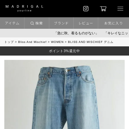
アイテム
検索
ブランド
レビュー
お気に入り
「急に秋、着るものがない」
「キレイなニット」
ポ
トップ
Bliss And Mischief
WOMEN
BLISS AND MISCHIEF デニム
ポイント3%還元中