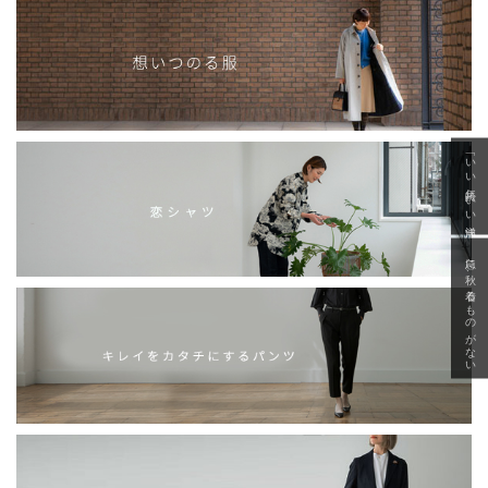
「いい年齢 いい洋服」
急に秋、着るものがない