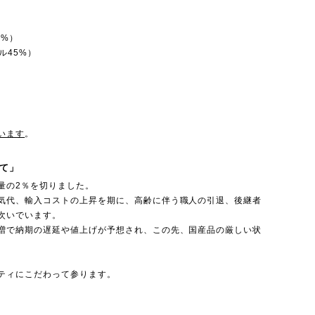
0%）
ル45%）
います
。
て」
量の2％を切りました。
気代、輸入コストの上昇を期に、高齢に伴う職人の引退、後継者
次いでいます。
増で納期の遅延や値上げが予想され、この先、国産品の厳しい状
ティにこだわって参ります。