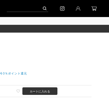
ーン」
到着｜2026AW「シフォンニット」
到着｜2026AW「マガジン」
だ今3％ポイント還元
カートに入れる