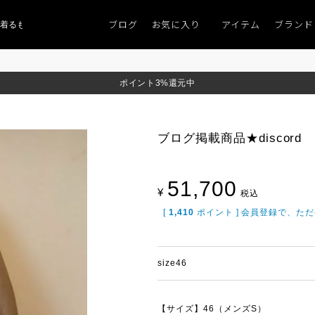
ブログ
お気に入り
アイテム
ブランド
ものがない」
「キレイなニット」
ポイント9％「マンスリーポイントキャンペ
ポイント3%還元中
ブログ掲載商品★discord
51,700
¥
税込
[
1,410
ポイント ] 会員登録で、た
size46
【サイズ】46（メンズS）