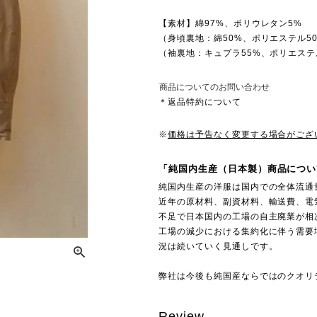
【素材】綿97%、ポリウレタン5%
（身頃裏地：綿50%、ポリエステル5
（袖裏地：キュプラ55%、ポリエステ
商品についてのお問い合わせ
＊返品特約について
※
価格は予告なく変更する場合がござ
「純国内生産（日本製）商品につい
純国内生産の洋服は国内での全体流通
近年の原材料、副資材料、輸送費、電
不足で日本国内の工場の自主廃業が相
工場の減少における集約化に伴う需要
況は続いていく見通しです。
弊社は今後も純国産ならではのクオリ
Review