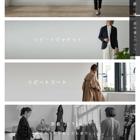
「いい年齢 いい洋服」
急に秋、着るものがない