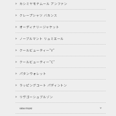
カシミヤモナムール アンファン
クレープシャツ バカンス
オーディナリージャケット
ノーブルマント リュミエール
クールビューティー"V"
クールビューティー"C"
パタンウォレット
ラッピングコート パディントン
リヴゴーシュブルゾン
view more