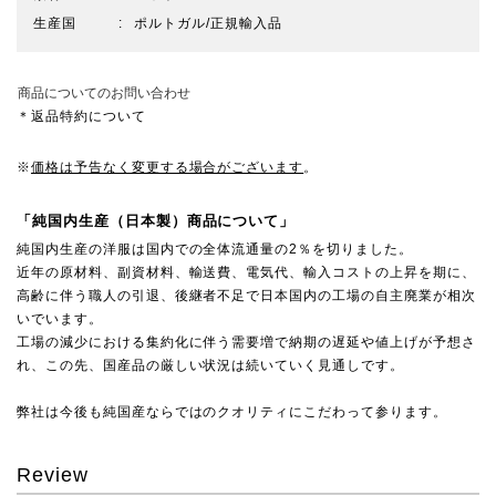
生産国
ポルトガル/正規輸入品
商品についてのお問い合わせ
＊返品特約について
※
価格は予告なく変更する場合がございます
。
「純国内生産（日本製）商品について」
純国内生産の洋服は国内での全体流通量の2％を切りました。
近年の原材料、副資材料、輸送費、電気代、輸入コストの上昇を期に、
高齢に伴う職人の引退、後継者不足で日本国内の工場の自主廃業が相次
いでいます。
工場の減少における集約化に伴う需要増で納期の遅延や値上げが予想さ
れ、この先、国産品の厳しい状況は続いていく見通しです。
弊社は今後も純国産ならではのクオリティにこだわって参ります。
Review