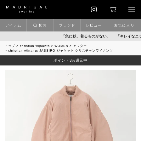
アイテム
検索
ブランド
レビュー
お気に入り
「急に秋、着るものがない」
「キレイなニット」
トップ
christian wijnants
WOMEN
アウター
christian wijnants JASSIRO ジャケット クリスチャンワイナンツ
ポイント3%還元中