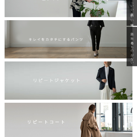
「いい年齢 いい洋服」
急に秋、着るものがない