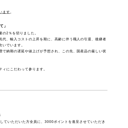
います
。
て」
量の2％を切りました。
気代、輸入コストの上昇を期に、高齢に伴う職人の引退、後継者
次いでいます。
増で納期の遅延や値上げが予想され、この先、国産品の厳しい状
ティにこだわって参ります。
呈
投稿していただいた方全員に、3000ポイントを進呈させていただき