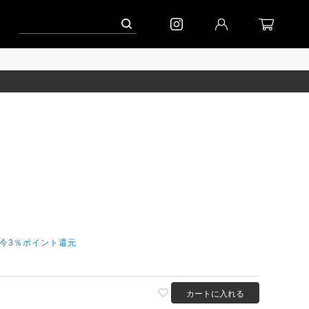
ーン」
到着(8/7)｜eb.a.gos
予約│「エッグジャケット GREY」
だ今3％ポイント還元
カートに入れる