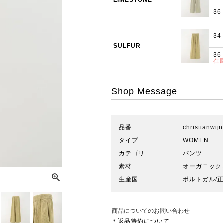
LIMESTONE
36
34
SULFUR
36
在
Shop Message
品番
christianwi
タイプ
WOMEN
カテゴリ
パンツ
素材
オーガニック
生産国
ポルトガル/
商品についてのお問い合わせ
＊返品特約について