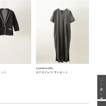
soutiencollar
ケット
セナカドレス サンセット
「いい年齢 いい洋服」