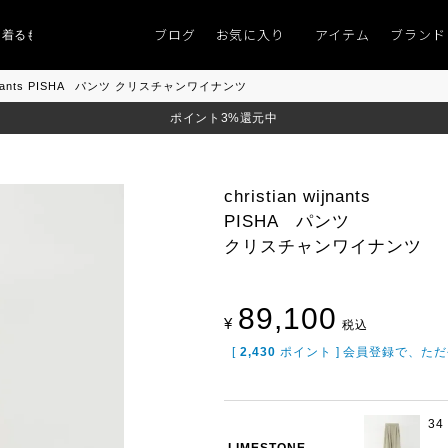
ブログ
お気に入り
アイテム
ブランド
ものがない」
「キレイなニット」
ポイント9％「マンスリーポイントキャンペ
 wijnants PISHA パンツ クリスチャンワイナンツ
ポイント3%還元中
christian wijnants
PISHA パンツ
クリスチャンワイナンツ
89,100
¥
税込
[
2,430
ポイント ] 会員登録で、た
34