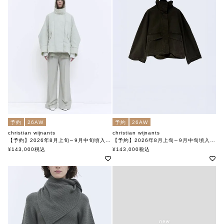
予約
26AW
予約
26AW
christian wijnants
christian wijnants
【予約】2026年8月上旬～9月中旬頃入荷予定
【予約】2026年8月上旬～9月中旬頃入荷予定
JOMBO ジャケット
JABALA デニムジャケット
¥
143,000
税込
¥
143,000
税込
クリスチャンワイナンツ
クリスチャンワイナンツ