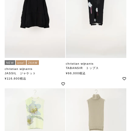
NEW
one!
26AW
christian wijnants
TABANSIR トップス
christian wijnants
クリスチャンワイナンツ
JASSIL ジャケット
¥
66,000
税込
クリスチャンワイナンツ
¥
116,600
税込