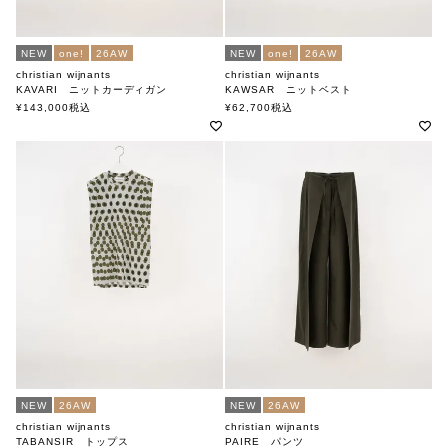
NEW
one!
26AW
NEW
one!
26AW
christian wijnants
christian wijnants
KAVARI ニットカーディガン
KAWSAR ニットベスト
クリスチャンワイナンツ
クリスチャンワイナンツ
¥
143,000
税込
¥
62,700
税込
NEW
26AW
NEW
26AW
christian wijnants
christian wijnants
TABANSIR トップス
PAIRE パンツ