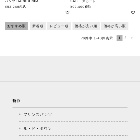
パンツ DARKDENIM
SALI スカート
クリスチャンワイナンツ
クリスチャンワイナンツ
¥
53,240
税込
¥
92,400
税込
おすすめ順
新着順
レビュー順
価格が安い順
価格が高い順
1
2
78
件中
1
-
40
件表示
新作
プリンスパンツ
ル・ド・ポワン