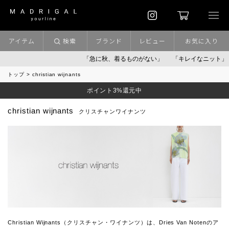
アイテム
検索
ブランド
レビュー
お気に入り
「急に秋、着るものがない」
「キレイなニット」
ポイ
トップ
christian wijnants
ポイント3%還元中
christian wijnants
クリスチャンワイナンツ
Christian Wijnants（クリスチャン・ワイナンツ）は、Dries Van Notenのア