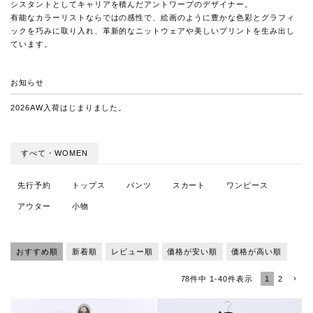
シスタントとしてキャリアを積んだアントワープのデザイナー。
有能なカラーリストならではの感性で、絵画のように豊かな色彩とグラフィ
ックを巧みに取り入れ、革新的なニットウェアや美しいプリントを生み出し
ています。
お知らせ
2026AW入荷はじまりました。
すべて・WOMEN
先行予約
トップス
パンツ
スカート
ワンピース
アウター
小物
おすすめ順
新着順
レビュー順
価格が安い順
価格が高い順
1
2
78
件中
1
-
40
件表示