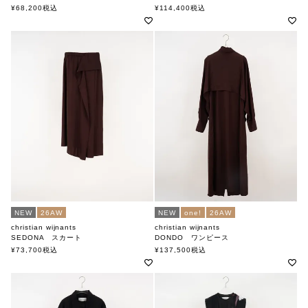
クリスチャンワイナンツ
クリスチャンワイナンツ
¥
68,200
税込
¥
114,400
税込
NEW
26AW
NEW
one!
26AW
christian wijnants
christian wijnants
SEDONA スカート
DONDO ワンピース
クリスチャンワイナンツ
クリスチャンワイナンツ
¥
73,700
税込
¥
137,500
税込