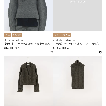
予約
26AW
予約
26AW
christian wijnants
christian wijnants
【予約】2026年8月上旬～9月中旬頃入荷予定
【予約】2026年8月上旬～9月中旬頃入荷予定
KIKO スカーフ
TUGAL トップス
¥
34,100
税込
¥
59,400
税込
クリスチャンワイナンツ
クリスチャンワイナンツ