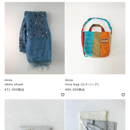
dosa
dosa
tikdis shawl
luna bag (ルナバッグ)
ドーサ
ドーサ
¥
71,500
税込
¥
80,300
税込