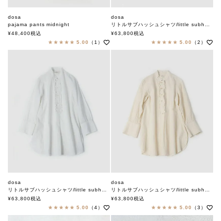
dosa
dosa
pajama pants midnight
リトルサブハッシュシャツ/little subhash shirt
ドーサ
ドーサ
¥
48,400
税込
¥
63,800
税込
5.00
（1）
5.00
（2）
dosa
dosa
リトルサブハッシュシャツ/little subhash shirt
リトルサブハッシュシャツ/little subhash shirt
ドーサ
ドーサ
¥
63,800
税込
¥
63,800
税込
5.00
（4）
5.00
（3）