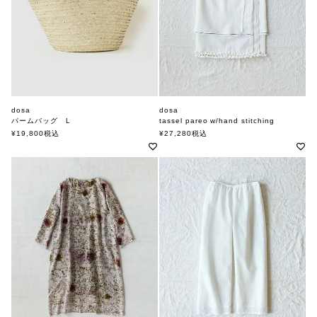
dosa
dosa
パームバッグ L
tassel pareo w/hand stitching
ドーサ
ドーサ
¥
19,800
税込
¥
27,280
税込