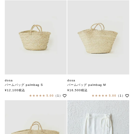
dosa
dosa
パームバッグ palmbag S
パームバッグ palmbag M
ドーサ
ドーサ
¥
12,100
税込
¥
16,500
税込
5.00
（1）
5.00
（1）