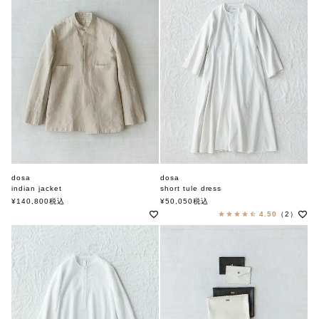
dosa
dosa
indian jacket
short tule dress
ドーサ
ドーサ
¥
140,800
税込
¥
50,050
税込
4.50
（2）