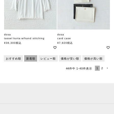
dosa
dosa
tassel kurta w/hand stitching
card case
ドーサ
ドーサ
¥
36,300
税込
¥
7,920
税込
おすすめ順
新着順
レビュー順
価格が安い順
価格が高い順
1
2
44
件中
1
-
40
件表示