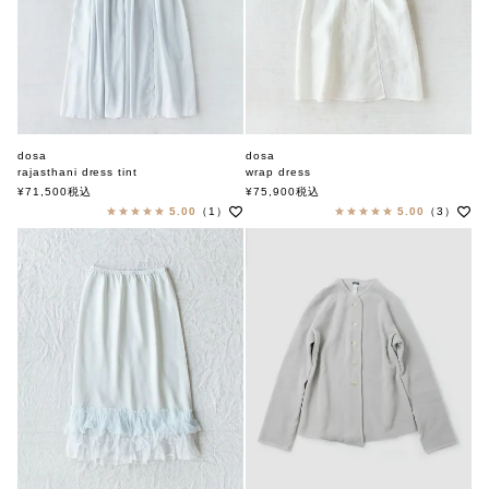
dosa
dosa
rajasthani dress tint
wrap dress
ドーサ
ドーサ
¥
71,500
税込
¥
75,900
税込
5.00
（1）
5.00
（3）