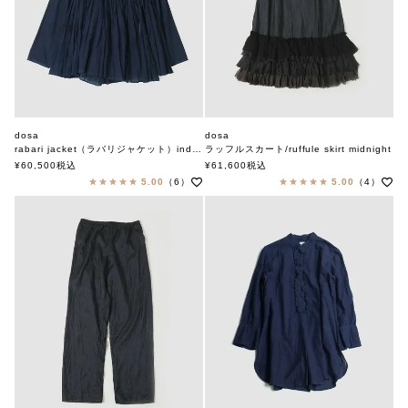
dosa
dosa
rabari jacket（ラバリジャケット）indigo
ラッフルスカート/ruffule skirt midnight
ドーサ
ドーサ
¥
60,500
税込
¥
61,600
税込
5.00
（6）
5.00
（4）