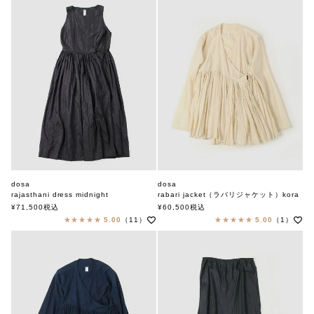
dosa
dosa
rajasthani dress midnight
rabari jacket（ラバリジャケット）kora
ドーサ
ドーサ
¥
71,500
税込
¥
60,500
税込
5.00
（11）
5.00
（1）