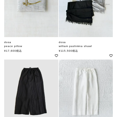
dosa
dosa
peace pillow
william pashmina shawl
ドーサ
ドーサ
¥
17,600
税込
¥
115,500
税込