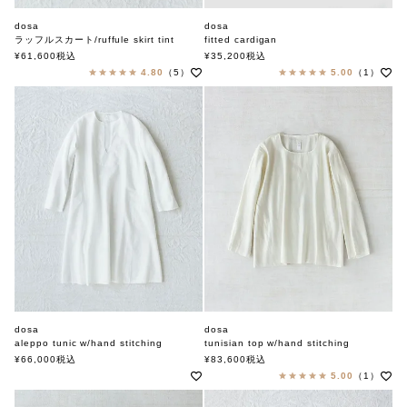
dosa
dosa
ラッフルスカート/ruffule skirt tint
fitted cardigan
ドーサ
ドーサ
¥
61,600
税込
¥
35,200
税込
4.80
（5）
5.00
（1）
dosa
dosa
aleppo tunic w/hand stitching
tunisian top w/hand stitching
ドーサ
ドーサ
¥
66,000
税込
¥
83,600
税込
5.00
（1）