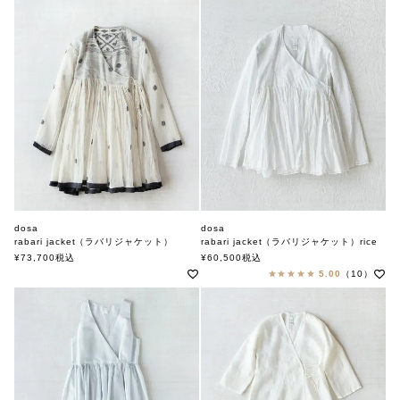
dosa
dosa
rabari jacket（ラバリジャケット）
rabari jacket（ラバリジャケット）rice
ドーサ
ドーサ
¥
73,700
税込
¥
60,500
税込
5.00
（10）