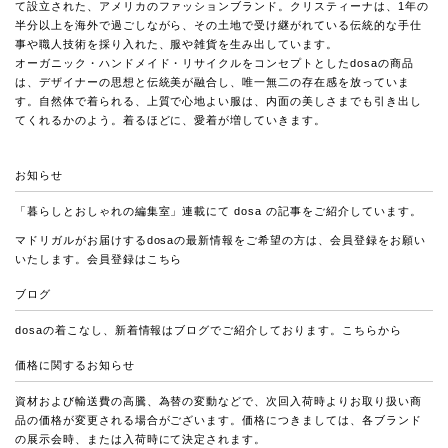
て設立された、アメリカのファッションブランド。クリスティーナは、1年の
半分以上を海外で過ごしながら、その土地で受け継がれている伝統的な手仕
事や職人技術を採り入れた、服や雑貨を生み出しています。
オーガニック・ハンドメイド・リサイクルをコンセプトとしたdosaの商品
は、デザイナーの思想と伝統美が融合し、唯一無二の存在感を放っていま
す。自然体で着られる、上質で心地よい服は、内面の美しさまでも引き出し
てくれるかのよう。着るほどに、愛着が増していきます。
お知らせ
「暮らしとおしゃれの編集室」連載
にて dosa の記事をご紹介しています。
マドリガルがお届けするdosaの最新情報をご希望の方は、会員登録をお願い
いたします。会員登録は
こちら
ブログ
dosaの着こなし、新着情報はブログでご紹介しております。
こちらから
価格に関するお知らせ
資材および輸送費の高騰、為替の変動などで、次回入荷時よりお取り扱い商
品の価格が変更される場合がございます。価格につきましては、各ブランド
の展示会時、または入荷時にて決定されます。