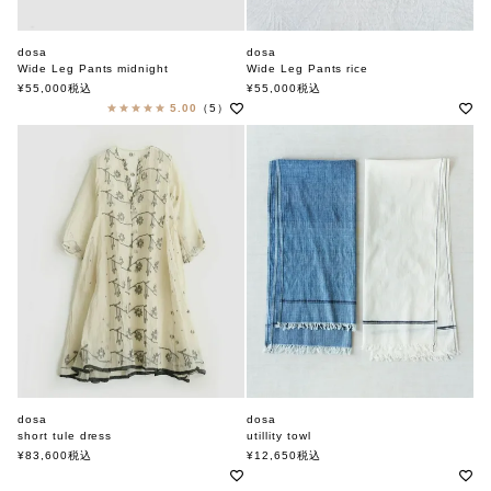
dosa
dosa
Wide Leg Pants midnight
Wide Leg Pants rice
ドーサ
ドーサ
¥
55,000
税込
¥
55,000
税込
5.00
（5）
dosa
dosa
short tule dress
utillity towl
ドーサ
ドーサ
¥
83,600
税込
¥
12,650
税込