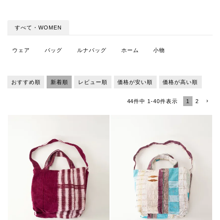
すべて・WOMEN
ウェア
バッグ
ルナバッグ
ホーム
小物
おすすめ順
新着順
レビュー順
価格が安い順
価格が高い順
1
2
44
件中
1
-
40
件表示