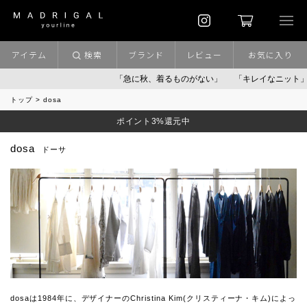
アイテム
検索
ブランド
レビュー
お気に入り
「急に秋、着るものがない」
「キレイなニット」
ポイ
トップ
dosa
ポイント3%還元中
dosa
ドーサ
dosaは1984年に、デザイナーのChristina Kim(クリスティーナ・キム)によっ