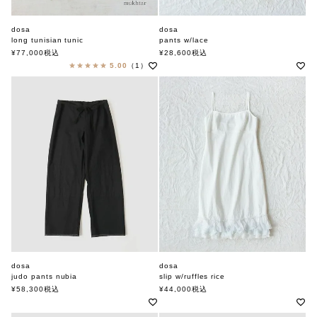
dosa
dosa
long tunisian tunic
pants w/lace
ドーサ
ドーサ
¥
77,000
税込
¥
28,600
税込
5.00
（1）
dosa
dosa
judo pants nubia
slip w/ruffles rice
ドーサ
ドーサ
¥
58,300
税込
¥
44,000
税込