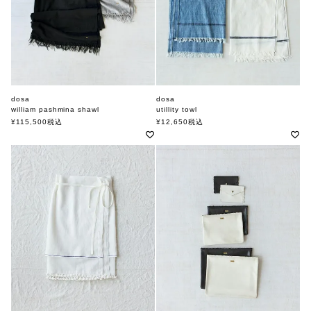
dosa
dosa
william pashmina shawl
utillity towl
ドーサ
ドーサ
¥
115,500
税込
¥
12,650
税込