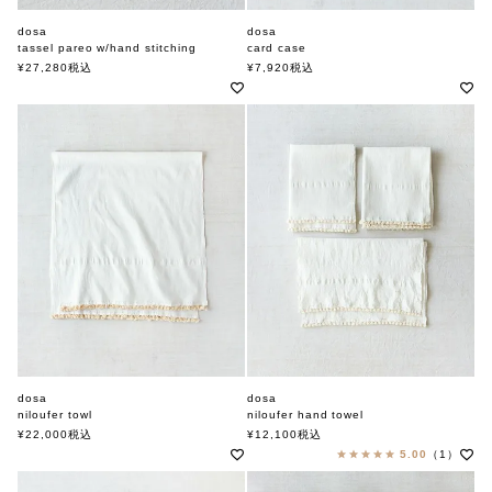
dosa
dosa
tassel pareo w/hand stitching
card case
ドーサ
ドーサ
¥
27,280
税込
¥
7,920
税込
dosa
dosa
niloufer towl
niloufer hand towel
ドーサ
ドーサ
¥
22,000
税込
¥
12,100
税込
5.00
（1）