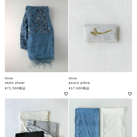
dosa
dosa
tikdis shawl
peace pillow
ドーサ
ドーサ
¥
71,500
税込
¥
17,600
税込