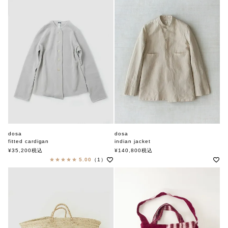
dosa
dosa
fitted cardigan
indian jacket
ドーサ
ドーサ
¥
35,200
税込
¥
140,800
税込
5.00
（1）