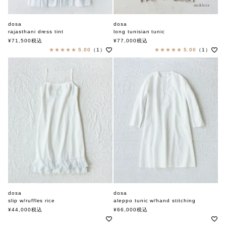
dosa
dosa
rajasthani dress tint
long tunisian tunic
ドーサ
ドーサ
¥
71,500
税込
¥
77,000
税込
5.00
（1）
5.00
（1）
dosa
dosa
slip w/ruffles rice
aleppo tunic w/hand stitching
ドーサ
ドーサ
¥
44,000
税込
¥
66,000
税込