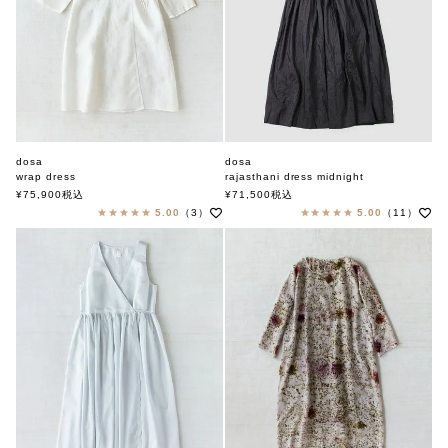
dosa
dosa
wrap dress
rajasthani dress midnight
ドーサ
ドーサ
¥
75,900
税込
¥
71,500
税込
5.00
（3）
5.00
（11）