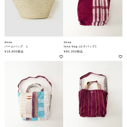
dosa
dosa
パームバッグ L
luna bag (ルナバッグ)
ドーサ
ドーサ
¥
19,800
税込
¥
80,300
税込