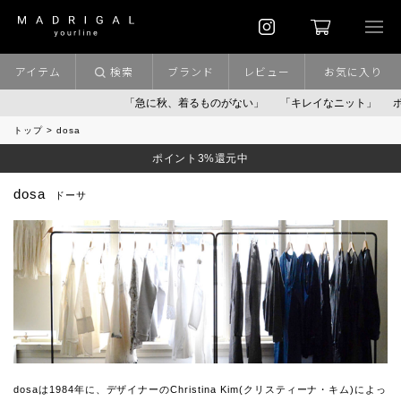
アイテム
検索
ブランド
レビュー
お気に入り
「急に秋、着るものがない」
「キレイなニット」
ポイント9％
トップ
dosa
ポイント3%還元中
dosa
ドーサ
dosaは1984年に、デザイナーのChristina Kim(クリスティーナ・キム)によっ