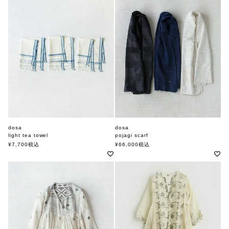
dosa
dosa
light tea towel
pojagi scarf
ドーサ
ドーサ
¥
7,700
税込
¥
66,000
税込