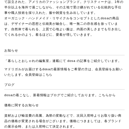
て設立された、アメリカのファッションブランド。クリスティーナは、1年の
半分以上を海外で過ごしながら、その土地で受け継がれている伝統的な手仕
事や職人技術を採り入れた、服や雑貨を生み出しています。
オーガニック・ハンドメイド・リサイクルをコンセプトとしたdosaの商品
は、デザイナーの思想と伝統美が融合し、唯一無二の存在感を放っていま
す。自然体で着られる、上質で心地よい服は、内面の美しさまでも引き出し
てくれるかのよう。着るほどに、愛着が増していきます。
お知らせ
「暮らしとおしゃれの編集室」連載
にて dosa の記事をご紹介しています。
マドリガルがお届けするdosaの最新情報をご希望の方は、会員登録をお願い
いたします。会員登録は
こちら
ブログ
dosaの着こなし、新着情報はブログでご紹介しております。
こちらから
価格に関するお知らせ
資材および輸送費の高騰、為替の変動などで、次回入荷時よりお取り扱い商
品の価格が変更される場合がございます。価格につきましては、各ブランド
の展示会時、または入荷時にて決定されます。