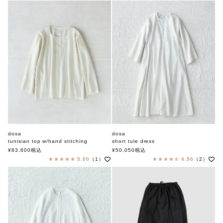
dosa
dosa
tunisian top w/hand stitching
short tule dress
ドーサ
ドーサ
¥
83,600
税込
¥
50,050
税込
5.00
（1）
4.50
（2）