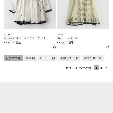
dosa
dosa
rabari jacket（ラバリジャケット）
short tule dress
ドーサ
ドーサ
¥
73,700
税込
¥
83,600
税込
おすすめ順
新着順
レビュー順
価格が安い順
価格が高い順
1
2
44
件中
1
-
40
件表示