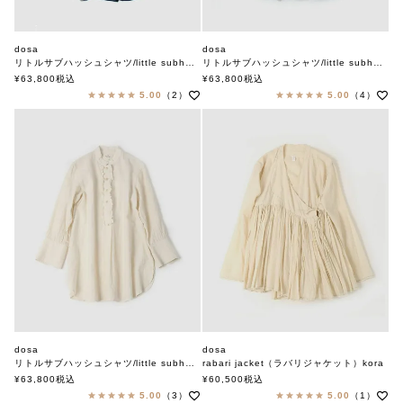
dosa
dosa
リトルサブハッシュシャツ/little subhash shirt
リトルサブハッシュシャツ/little subhash shirt
ドーサ
ドーサ
¥
63,800
税込
¥
63,800
税込
5.00
（2）
5.00
（4）
dosa
dosa
リトルサブハッシュシャツ/little subhash shirt
rabari jacket（ラバリジャケット）kora
ドーサ
ドーサ
¥
63,800
税込
¥
60,500
税込
5.00
（3）
5.00
（1）