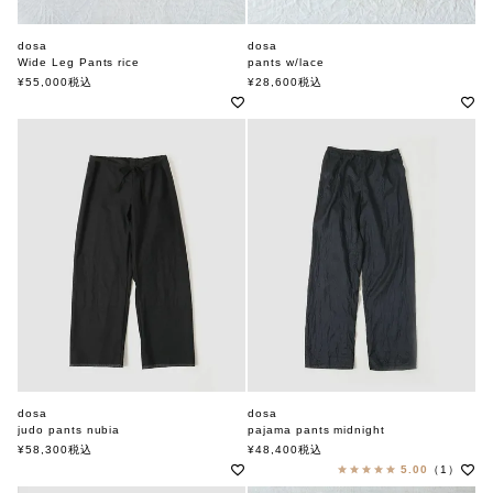
dosa
dosa
Wide Leg Pants rice
pants w/lace
ドーサ
ドーサ
¥
55,000
税込
¥
28,600
税込
dosa
dosa
judo pants nubia
pajama pants midnight
ドーサ
ドーサ
¥
58,300
税込
¥
48,400
税込
5.00
（1）