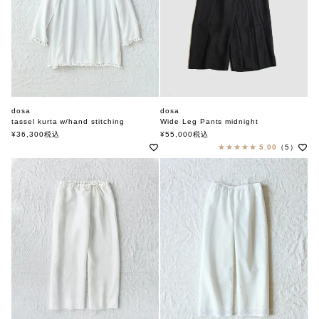
dosa
dosa
tassel kurta w/hand stitching
Wide Leg Pants midnight
ドーサ
ドーサ
¥
36,300
税込
¥
55,000
税込
5.00
（5）