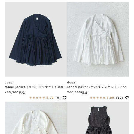
dosa
dosa
rabari jacket（ラバリジャケット）indigo
rabari jacket（ラバリジャケット）rice
ドーサ
ドーサ
¥
60,500
税込
¥
60,500
税込
5.00
（6）
5.00
（10）