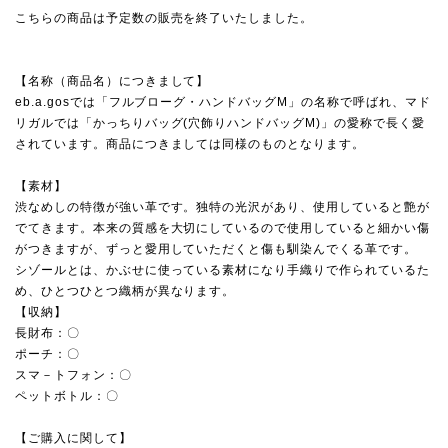
こちらの商品は予定数の販売を終了いたしました。
【名称（商品名）につきまして】
eb.a.gosでは「フルブローグ・ハンドバッグM」の名称で呼ばれ、マド
リガルでは「かっちりバッグ(穴飾りハンドバッグM)」の愛称で長く愛
されています。商品につきましては同様のものとなります。
【素材】
渋なめしの特徴が強い革です。独特の光沢があり、使用していると艶が
でてきます。本来の質感を大切にしているので使用していると細かい傷
がつきますが、ずっと愛用していただくと傷も馴染んでくる革です。
シゾールとは、かぶせに使っている素材になり手織りで作られているた
め、ひとつひとつ織柄が異なります。
【収納】
長財布：〇
ポーチ：〇
スマ－トフォン：〇
ペットボトル：〇
【ご購入に関して】