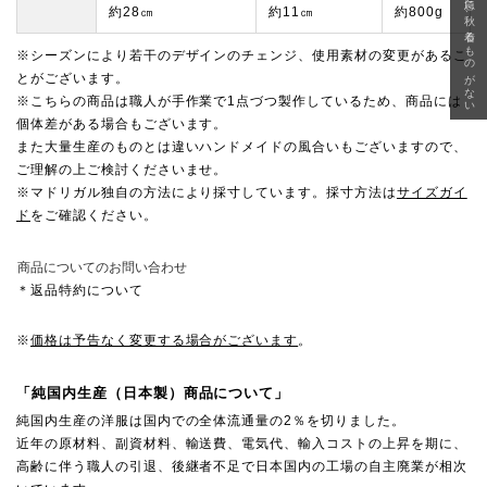
急に秋、着るものがない
約28㎝
約11㎝
約800g
※シーズンにより若干のデザインのチェンジ、使用素材の変更があるこ
とがございます。
※こちらの商品は職人が手作業で1点づつ製作しているため、商品には
個体差がある場合もございます。
また大量生産のものとは違いハンドメイドの風合いもございますので、
ご理解の上ご検討くださいませ。
※マドリガル独自の方法により採寸しています。採寸方法は
サイズガイ
ド
をご確認ください。
商品についてのお問い合わせ
＊返品特約について
※
価格は予告なく変更する場合がございます
。
「純国内生産（日本製）商品について」
純国内生産の洋服は国内での全体流通量の2％を切りました。
近年の原材料、副資材料、輸送費、電気代、輸入コストの上昇を期に、
高齢に伴う職人の引退、後継者不足で日本国内の工場の自主廃業が相次