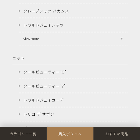
クレープシャツ バカンス
トワルドジュイシャツ
view more
ニット
クールビューティー"C"
クールビューティー"V"
トワルドジュイカーデ
トリコ デ サボン
パテ ド ニット
カテゴリー一覧
購入ボタンへ
おすすめ商品