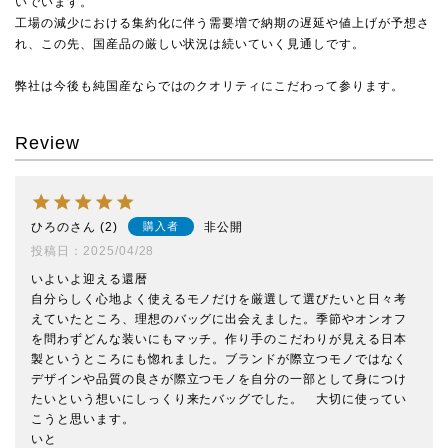
いでいます。
工場の減少における集約化に伴う需要増で納期の遅延や値上げが予想さ
れ、この先、国産品の厳しい状況は続いていく見通しです。
弊社は今後も純国産ならではのクオリティにこだわって参ります。
Review
ひろの
2
非公開
購入者
投稿日
2025/04/28
いよいよ迎える還暦

自分らしく心地よく使えるモノだけを厳選して選びたいと日々考
えていたところ、理想のバッグに出会えました。季節やオンオフ
を問わずどんな装いにもマッチ。作り手のこだわりが見える日本
製というところにも惚れました。ブランドが際立つモノではなく
デザインや品質の良さが際立つモノを自分の一部として身につけ
たいという想いにしっくり来たバッグでした。　大切に使ってい
こうと思います。

いと