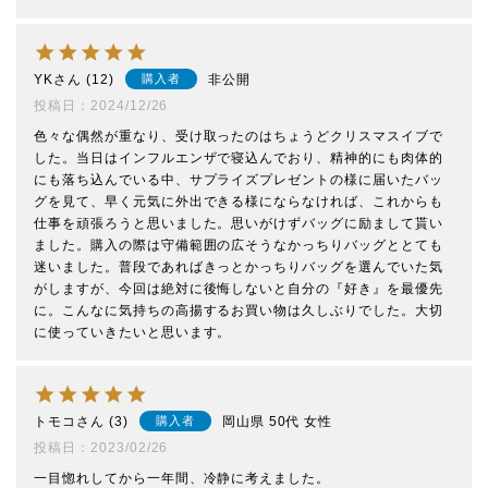
YK
12
非公開
購入者
投稿日
2024/12/26
色々な偶然が重なり、受け取ったのはちょうどクリスマスイブで
した。当日はインフルエンザで寝込んでおり、精神的にも肉体的
にも落ち込んでいる中、サプライズプレゼントの様に届いたバッ
グを見て、早く元気に外出できる様にならなければ、これからも
仕事を頑張ろうと思いました。思いがけずバッグに励まして貰い
ました。購入の際は守備範囲の広そうなかっちりバッグととても
迷いました。普段であればきっとかっちりバッグを選んでいた気
がしますが、今回は絶対に後悔しないと自分の『好き』を最優先
に。こんなに気持ちの高揚するお買い物は久しぶりでした。大切
に使っていきたいと思います。
トモコ
3
岡山県
50代
女性
購入者
投稿日
2023/02/26
一目惚れしてから一年間、冷静に考えました。
