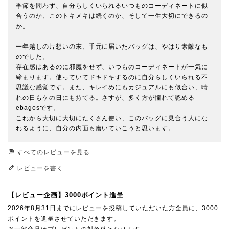
季節を問わず、自分らしくいられるいつものコーディネートに似
合うのか、このトキメキは続くのか、そして一生大切にできるの
か。

一年越しの片想いの末、手元に届いたバッグは、やはり素敵なも
のでした。

存在感はあるのに邪魔をせず、いつものコーディネートが一気に
締まります。使っていてドキドキするのに自分らしくいられる不
思議な感覚です。また、キレイめにもカジュアルにも似合い、晴
れの日もケの日にも持てる。さすが、多く方が憧れて認める
ebagosです。

これから大切に大切にたくさん使い、このバッグに見合う人にな
れるように、自分の内面も磨いていこうと思います。
すべてのレビューを見る
レビューを書く
【レビュー企画】3000ポイント進呈
2026年8月31日までにレビューを投稿していただいた方全員に、3000
ポイントを進呈させていただきます。