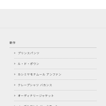
新作
プリンスパンツ
ル・ド・ポワン
カシミヤモナムール アンファン
クレープシャツ バカンス
オーディナリージャケット