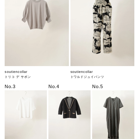
soutiencollar
soutiencollar
トリコ デ サボン
トワルドジュイパンツ
No.3
No.4
No.5