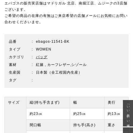
エバゴスの販売実店舗は
マドリガル 北店
、
南堀江店
、
ムジーク
の3店舗
ございます。
ご希望の商品の在庫の有無はご来店希望の店舗メールにお気軽にお問い
合わせくださいませ。
品番
ebagos-11541-BK
タイプ
WOMEN
カテゴリ
バッグ
素材
紅籐 , カーフレザー,シゾール
生産国
日本製（全工程国内生産）
タグ
サイズ
縦(持ち手含まず)
幅
奥行
「いい年齢 いい洋服」
約23㎝
約25㎝
約13㎝
間口幅
持ち手(高さ)
重さ