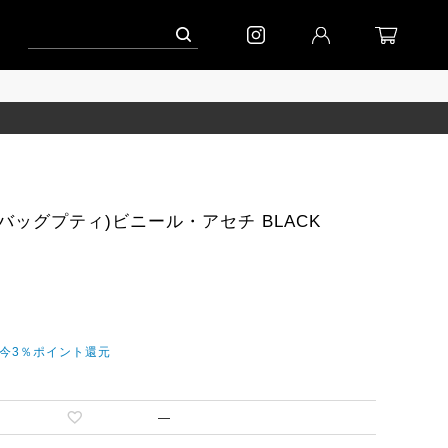
ーン」
到着｜2026AW「シフォンニット」
到着｜2026AW「マガジン」
バッグプティ)ビニール・アセチ BLACK
だ今3％ポイント還元
—