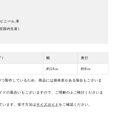
,ビニール,革
程国内生産）
ず）
幅
奥行
約14㎝
約6㎝
づつ製作しているため、商品には個体差がある場合もございま
イドの風合いもございますので、ご理解の上ご検討くださいま
ています。採寸方法は
サイズガイド
をご確認ください。