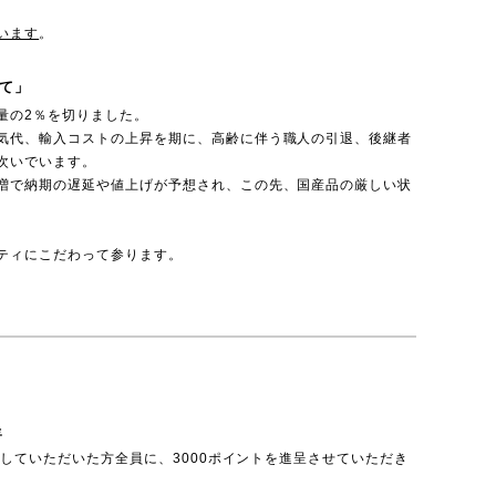
います
。
て」
量の2％を切りました。
気代、輸入コストの上昇を期に、高齢に伴う職人の引退、後継者
次いでいます。
増で納期の遅延や値上げが予想され、この先、国産品の厳しい状
ティにこだわって参ります。
呈
投稿していただいた方全員に、3000ポイントを進呈させていただき