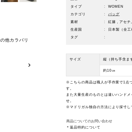
タイプ
WOMEN
カテゴリ
バッグ
素材
紅籐 , アセチ
生産国
日本製（全工
タグ
その他カラバリ
サイズ
縦（持ち手含ま
約10㎝
※こちらの商品は職人が手作業で1点
す。
また大量生産のものとは違いハンドメ
せ。
※マドリガル独自の方法により採寸し
商品についてのお問い合わせ
＊返品特約について