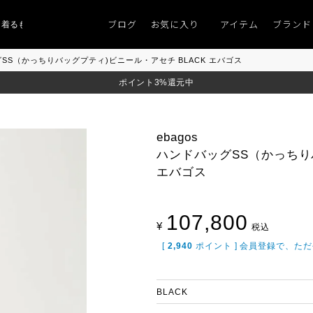
ブログ
お気に入り
アイテム
ブランド
ものがない」
「キレイなニット」
ポイント9％「マンスリーポイントキャンペ
ッグSS（かっちりバッグプティ)ビニール・アセチ BLACK エバゴス
ポイント3%還元中
ebagos
ハンドバッグSS（かっちり
エバゴス
107,800
¥
税込
[
2,940
ポイント ] 会員登録で、た
BLACK