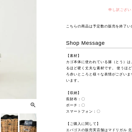
申し訳ござい
こちらの商品は予定数の販売を終了い
Shop Message
【素材】
カゴ本体に使われている籐（とう）は
るほど硬く丈夫な素材です。 使うほ
ろ赤いところと様々な表情がございま
います。
【収納】
長財布：〇
ポーチ：〇
スマートフォン：〇
【ご購入に関して】
エバゴスの販売実店舗は
マドリガル 