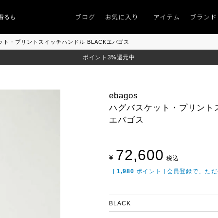
ブログ
お気に入り
アイテム
ブランド
ものがない」
「キレイなニット」
ポイント9％「マンスリーポイントキャンペ
スケット・プリントスイッチハンドル BLACKエバゴス
ポイント3%還元中
ebagos
ハグバスケット・プリントス
エバゴス
72,600
¥
税込
[
1,980
ポイント ] 会員登録で、た
BLACK