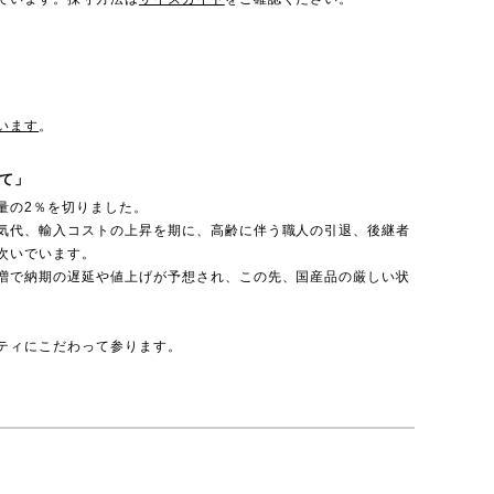
います
。
て」
量の2％を切りました。
気代、輸入コストの上昇を期に、高齢に伴う職人の引退、後継者
次いでいます。
増で納期の遅延や値上げが予想され、この先、国産品の厳しい状
ティにこだわって参ります。