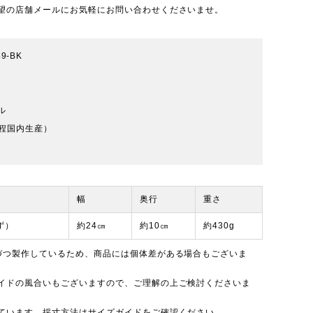
望の店舗メールにお気軽にお問い合わせくださいませ。
49-BK
ル
程国内生産）
幅
奥行
重さ
ず）
約24㎝
約10㎝
約430g
づつ製作しているため、商品には個体差がある場合もございま
イドの風合いもございますので、ご理解の上ご検討くださいま
ています。採寸方法は
サイズガイド
をご確認ください。