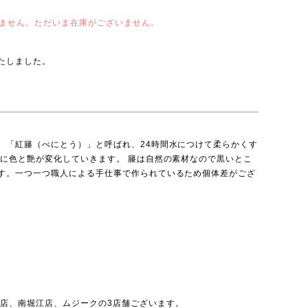
ません。ただいま在庫がございません。
たしました。
、「紅籐（べにとう）」と呼ばれ、24時間水につけて柔らかくす
どに色と艶が変化していきます。 籐は自然の素材なので黒いとこ
す。一つ一つ職人による手仕事で作られているため個体差がござ
北店
、
南堀江店
、
ムジーク
の3店舗ございます。