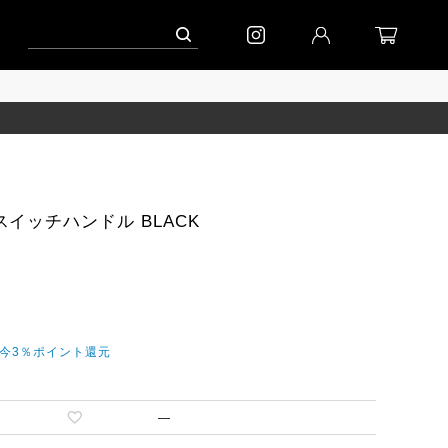
ーン」
到着｜2026AW「シフォンニット」
到着｜2026AW「マガジン」
イッチハンドル BLACK
だ今3％ポイント還元
—