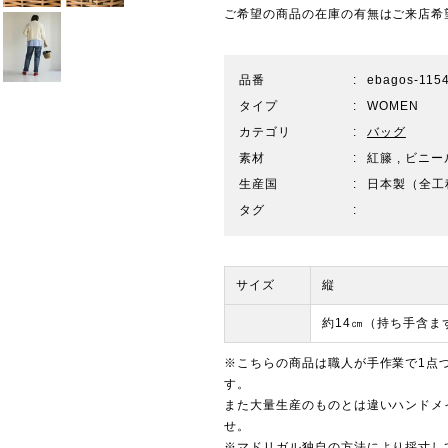
ご希望の商品の在庫の有無はご来店希
品番
ebagos-115
タイプ
WOMEN
カテゴリ
バッグ
素材
紅籐 , ビニー
生産国
日本製（全工
タグ
サイズ
縦
約14㎝（持ち手含ま
※こちらの商品は職人が手作業で1点
す。
また大量生産のものとは違いハンドメ
せ。
※マドリガル独自の方法により採寸し