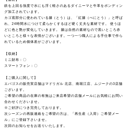
鉄を上回る強度で水にも浮く軽さのあるダイニーマと牛革をポンディン
グ加工されています。
カゴ底部分に使われている籐（とう）は、「紅籐（べにとう）」と呼ば
れ、24時間水につけて柔らかくするほど硬く丈夫な素材です。 使うほ
どに色と艶が変化していきます。 籐は自然の素材なので黒いところ赤
いところと様々な表情がございます。一つ一つ職人による手仕事で作ら
れているため個体差がございます。
【収納】
ミニ財布：〇
スマートフォン：〇
【ご購入に関して】
エバゴスの販売実店舗は
マドリガル 北店
、
南堀江店
、
ムジーク
の3店舗
ございます。
ご希望の商品の在庫の有無はご来店希望の店舗メールにお気軽にお問い
合わせくださいませ。
※ご好評につき完売しております。
次シーズンの再販連絡をご希望の方は、「再生産（入荷）ご希望メー
ル」にご登録下さいませ。
次回のお知らせをお送りいたします。