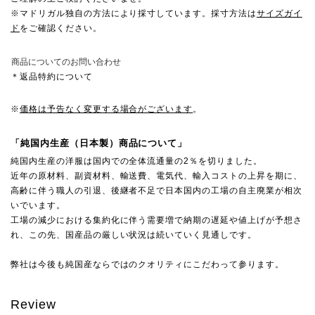
※マドリガル独自の方法により採寸しています。採寸方法は
サイズガイ
ド
をご確認ください。
商品についてのお問い合わせ
＊返品特約について
※
価格は予告なく変更する場合がございます
。
「純国内生産（日本製）商品について」
純国内生産の洋服は国内での全体流通量の2％を切りました。
近年の原材料、副資材料、輸送費、電気代、輸入コストの上昇を期に、
高齢に伴う職人の引退、後継者不足で日本国内の工場の自主廃業が相次
いでいます。
工場の減少における集約化に伴う需要増で納期の遅延や値上げが予想さ
れ、この先、国産品の厳しい状況は続いていく見通しです。
弊社は今後も純国産ならではのクオリティにこだわって参ります。
Review