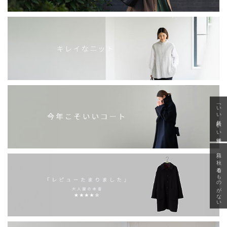
「いい年齢 いい洋服」
急に秋、着るものがない