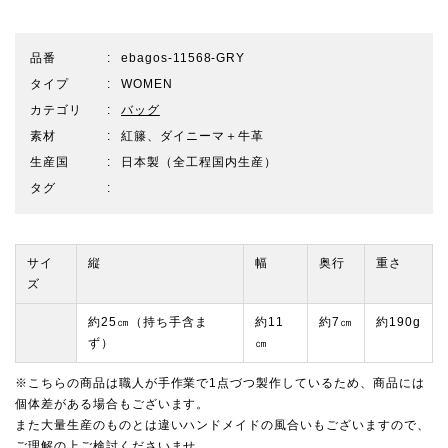
品番
ebagos-11568-GRY
タイプ
WOMEN
カテゴリ
バッグ
素材
紅籐、ダイニーマ＋牛革
生産国
日本製（全工程国内生産）
タグ
サイ
縦
幅
奥行
重さ
ズ
約25㎝（持ち手含ま
約11
約7㎝
約190g
ず）
㎝
※こちらの商品は職人が手作業で1点づつ製作しているため、商品には
個体差がある場合もございます。
また大量生産のものとは違いハンドメイドの風合いもございますので、
ご理解の上ご検討くださいませ。