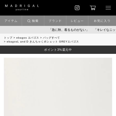
アイテム
検索
ブランド
レビュー
お気に入り
「急に秋、着るものがない」
「キレイなニット」
トップ
ebagos エバゴス
バッグすべて
ebagosL and D きんちゃくポシェット GREYエバゴス
ポイント3%還元中