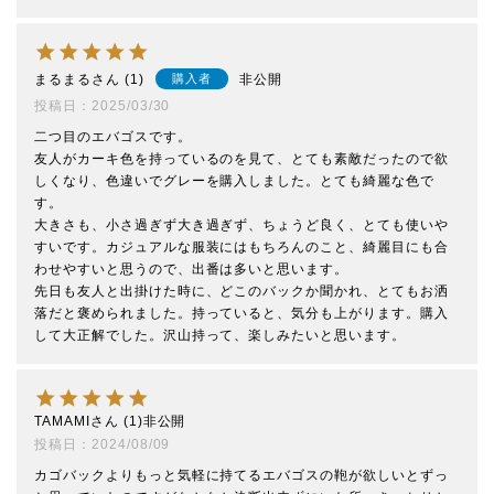
まるまる
1
非公開
購入者
投稿日
2025/03/30
二つ目のエバゴスです。

友人がカーキ色を持っているのを見て、とても素敵だったので欲
しくなり、色違いでグレーを購入しました。とても綺麗な色で
す。

大きさも、小さ過ぎず大き過ぎず、ちょうど良く、とても使いや
すいです。カジュアルな服装にはもちろんのこと、綺麗目にも合
わせやすいと思うので、出番は多いと思います。

先日も友人と出掛けた時に、どこのバックか聞かれ、とてもお洒
落だと褒められました。持っていると、気分も上がります。購入
して大正解でした。沢山持って、楽しみたいと思います。
TAMAMI
1
非公開
投稿日
2024/08/09
カゴバックよりもっと気軽に持てるエバゴスの鞄が欲しいとずっ