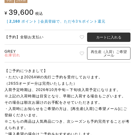
予約
26AW
39,600
¥
税込
[
2,160
ポイント ] 会員登録で、ただ今3％ポイント還元
【予約】全額お支払い
カートに入れる
GREY
再生産（入荷）ご希望
在庫切れ
メール
【ご予約につきまして】
・ただいま2026AWの先行ご予約を受付しております。
（26SSオーダー分は完売いたしました）
入荷予定時期は、2026年10月中旬～下旬頃入荷予定になります。
※上記の入荷時期は目安となり、早期に入荷する場合もございます。
その場合は順次お届けのお手配をさせていただきます。
・入荷時にお知らせをご希望の方は、[再生産(入荷)ご希望メール]にご
登録くださいませ。
※こちらの商品は人気商品につき、次シーズンも予約完売することが考
えられます。
ご購入希望の場合はご予約をおすすめいたします。