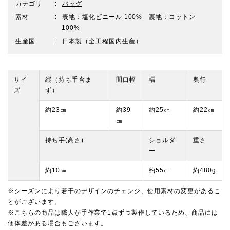
カテゴリ
バッグ
素材
表地：塩化ビニール 100% 裏地：コットン
100%
生産国
日本製（全工程国内生産）
サイ
縦（持ち手含ま
間口幅
幅
奥行
ズ
ず）
約23㎝
約39
約25㎝
約22㎝
㎝
持ち手(高さ)
ショルダ
重さ
ー
約10㎝
約55㎝
約480g
※シーズンにより若干のデザインのチェンジ、使用素材の変更があるこ
とがございます。
※こちらの商品は職人が手作業で1点ずつ製作しているため、商品には
個体差がある場合もございます。