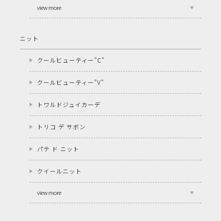
view more
ニット
クールビューティー"C"
クールビューティー"V"
トワルドジュイカーデ
トリコ デ サボン
パテ ド ニット
クイールニット
view more