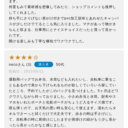
ます。

何度もみて素材感を想像してみたり、ショップコメントも後押し
してくれました。

持ち手にさりげない肩がけ付きでpvc加工頒布とあわせたキャンバ
スが少しだけでてるとこも気に入りました。マチがあって物がき
ちんと収まる、仕事用にとナイスチョイスだったと買って良かっ
たです。

開ける楽しみも丁寧な梱包でワクワクでした。
neco
3
50代
購入者
投稿日
2025/05/11
通勤用バッグでお弁当、水筒なども入れたいし、自転車に乗るこ
ともあるので肩から下げられるものが欲しくていろいろ探してい
たところ、予約でしたがこのバッグを見つけました。5ヶ月ほどワ
クワクしながら待っておりました。小さめ弁当と水筒。財布やス
マホをいれたポーチと化粧ポーチがちょうど入るサイズ感です。
雨も弾くので、お天気の悪い時も安心して使えます。濡れたらタ
オルでさーっと拭くだけで大丈夫です。歩きの時は手さげにし
て、自転車の時に肩掛けにしたますが肩掛けの紐がもう少し長か
ったら良かったかなと感じました。