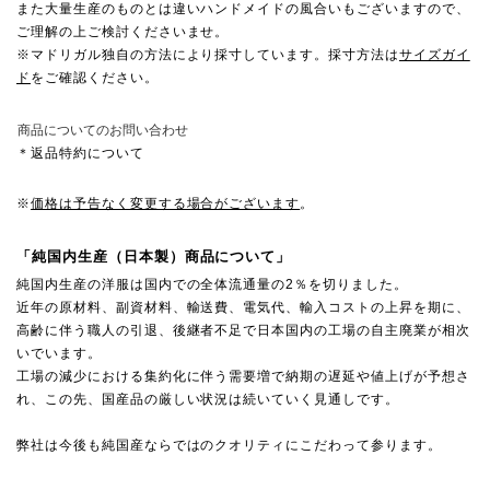
また大量生産のものとは違いハンドメイドの風合いもございますので、
ご理解の上ご検討くださいませ。
※マドリガル独自の方法により採寸しています。採寸方法は
サイズガイ
ド
をご確認ください。
商品についてのお問い合わせ
＊返品特約について
※
価格は予告なく変更する場合がございます
。
「純国内生産（日本製）商品について」
純国内生産の洋服は国内での全体流通量の2％を切りました。
近年の原材料、副資材料、輸送費、電気代、輸入コストの上昇を期に、
高齢に伴う職人の引退、後継者不足で日本国内の工場の自主廃業が相次
いでいます。
工場の減少における集約化に伴う需要増で納期の遅延や値上げが予想さ
れ、この先、国産品の厳しい状況は続いていく見通しです。
弊社は今後も純国産ならではのクオリティにこだわって参ります。