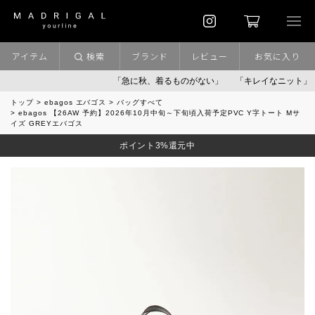
アイテム
検索
ブランド
レビュー
お気に入り
「急に秋、着るものがない」
「キレイなニット」
お盆期間
トップ
ebagos エバゴス
バッグすべて
ebagos 【26AW 予約】2026年10月中旬～下旬頃入荷予定PVC Y字トート Mサ
イズ GREYエバゴス
ポイント3%還元中