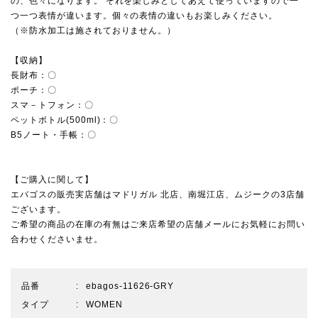
の、色々になります。 それを楽しみとしてあえて使っていますので一
つ一つ表情が違います。個々の表情の違いもお楽しみください。
（※防水加工は施されておりません。）
【収納】
長財布：〇
ポーチ：〇
スマ－トフォン：〇
ペットボトル(500ml)：〇
B5ノート・手帳：〇
【ご購入に関して】
エバゴスの販売実店舗は
マドリガル 北店
、
南堀江店
、
ムジーク
の3店舗
ございます。
ご希望の商品の在庫の有無はご来店希望の店舗メールにお気軽にお問い
合わせくださいませ。
品番
ebagos-11626-GRY
タイプ
WOMEN