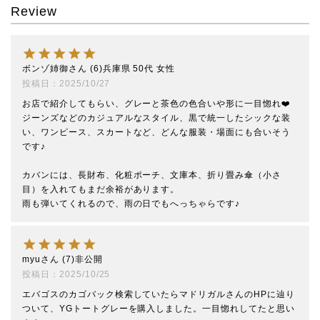
Review
ボンゾ姉御
6
兵庫県
50代
女性
投稿日
2025/10/27
お店で紹介してもらい、グレーと茶色の色合いや形に一目惚れ❤️

ジーンズなどのカジュアルなスタイル、黒で統一したシックな装
い、ワンピース、スカートなど、どんな服装・場面にも合いそう
です♪

カバンには、長財布、化粧ポーチ、文庫本、折り畳み傘（小さ
目）を入れてもまだ余裕があります。

myu
7
非公開
投稿日
2025/10/25
エバゴスのカゴバック検索していたらマドリガルさんのHPに辿り
ついて、YGトートグレーを購入しました。一目惚れしてたと思い