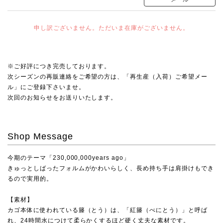
申し訳ございません。ただいま在庫がございません。
※ご好評につき完売しております。
次シーズンの再販連絡をご希望の方は、「再生産（入荷）ご希望メー
ル」にご登録下さいませ。
次回のお知らせをお送りいたします。
Shop Message
今期のテーマ「230,000,000years ago」
きゅっとしばったフォルムがかわいらしく、長め持ち手は肩掛けもでき
るので実用的。
【素材】
カゴ本体に使われている籐（とう）は、「紅籐（べにとう）」と呼ば
れ、24時間水につけて柔らかくするほど硬く丈夫な素材です。