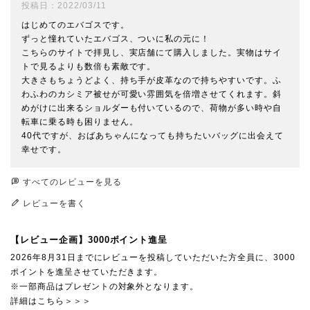
投稿日
2022/03/11
はじめてのエバゴスです。

ずっと憧れていたエバゴス、ついに私の元に！

こちらのサイトで拝見し、実店舗にて購入しました。実物はサイ
トで見るよりも数倍も素敵です。

大きさもちょうどよく、持ち手が皮革なので持ちやすいです。ふ
わふわのカシミア被せが可愛い雰囲気を倍増させてくれます。斜
めがけに出来るショルダーも付いているので、荷物が多い時や自
転車に乗る時も困りません。

40代ですが、おばあちゃんになっても持ちたいバッグに出会えて
幸せです。
すべてのレビューを見る
レビューを書く
【レビュー企画】3000ポイント進呈
2026年8月31日までにレビューを投稿していただいた方全員に、3000
ポイントを進呈させていただきます。
※一部商品はプレゼントの対象外となります。
詳細はこちら＞＞＞