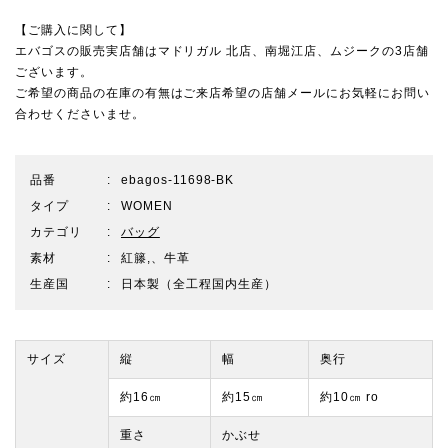
【ご購入に関して】
エバゴスの販売実店舗は
マドリガル 北店
、
南堀江店
、
ムジーク
の3店舗
ございます。
ご希望の商品の在庫の有無はご来店希望の店舗メールにお気軽にお問い
合わせくださいませ。
品番
ebagos-11698-BK
タイプ
WOMEN
カテゴリ
バッグ
素材
紅籐,、牛革
生産国
日本製（全工程国内生産）
サイズ
縦
幅
奥行
約16㎝
約15㎝
約10㎝ ro
重さ
かぶせ