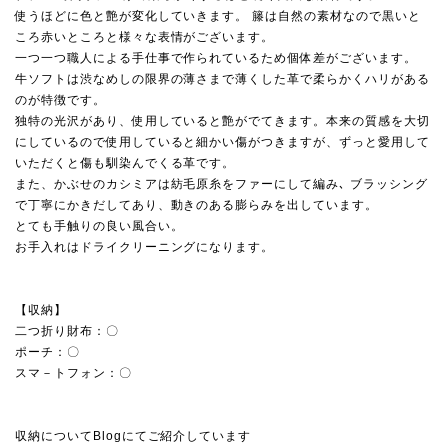
使うほどに色と艶が変化していきます。 籐は自然の素材なので黒いと
ころ赤いところと様々な表情がございます。
一つ一つ職人による手仕事で作られているため個体差がございます。
牛ソフトは渋なめしの限界の薄さまで薄くした革で柔らかくハリがある
のが特徴です。
独特の光沢があり、使用していると艶がでてきます。本来の質感を大切
にしているので使用していると細かい傷がつきますが、ずっと愛用して
いただくと傷も馴染んでくる革です。
また、かぶせのカシミアは紡毛原糸をファーにして編み､ ブラッシング
で丁寧にかきだしてあり、動きのある膨らみを出しています。
とても手触りの良い風合い。
お手入れはドライクリーニングになります。
【収納】
二つ折り財布：〇
ポーチ：〇
スマ－トフォン：〇
収納についてBlogにてご紹介しています