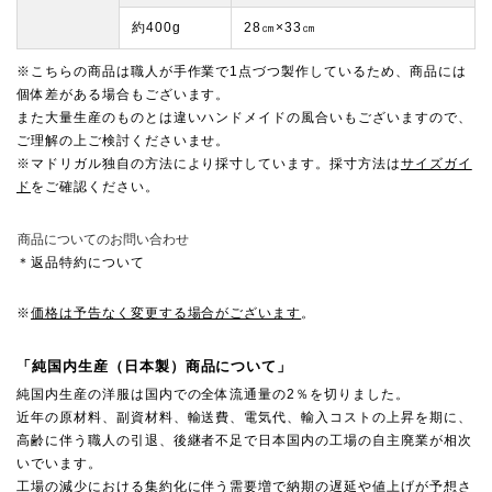
約400g
28㎝×33㎝
※こちらの商品は職人が手作業で1点づつ製作しているため、商品には
個体差がある場合もございます。
また大量生産のものとは違いハンドメイドの風合いもございますので、
ご理解の上ご検討くださいませ。
※マドリガル独自の方法により採寸しています。採寸方法は
サイズガイ
ド
をご確認ください。
商品についてのお問い合わせ
＊返品特約について
※
価格は予告なく変更する場合がございます
。
「純国内生産（日本製）商品について」
純国内生産の洋服は国内での全体流通量の2％を切りました。
近年の原材料、副資材料、輸送費、電気代、輸入コストの上昇を期に、
高齢に伴う職人の引退、後継者不足で日本国内の工場の自主廃業が相次
いでいます。
工場の減少における集約化に伴う需要増で納期の遅延や値上げが予想さ