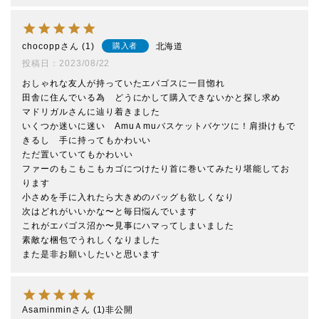
chocopp
1
北海道
購入者
投稿日
2023/08/22
おしゃれな友人が持っていたエバゴスに一目惚れ

田舎に住んでいる為　どうにかして購入できないかと探し求め　
マドリガルさんに辿り着きました

いくつか迷いに迷い　AmuＡmuバスケットバケツに！肩掛けもで
きるし　手に持ってもかわいい

ただ置いていてもかわいい

ファーのもこもこもカゴにつけたり首に巻いてみたり堪能してお
ります

小さめを手に入れたら大きめのバッグも欲しくなり

次はどれがいいかな〜と毎日悩んでいます

これがエバゴス沼か〜見事にハマってしまいました

素敵な梱包でうれしくなりました

また是非お願いしたいと思います
Asaminmin
1
非公開