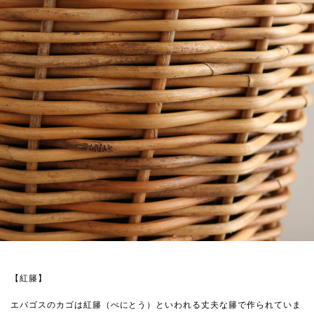
【紅籐】
エバゴスのカゴは紅籐（べにとう）といわれる丈夫な籐で作られていま