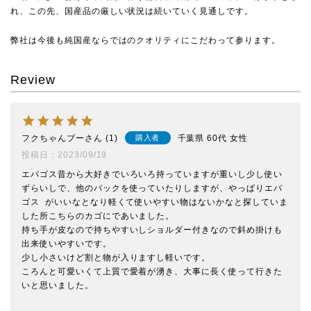
れ、この先、国産品の厳しい状況は続いていく見通しです。
弊社は今後も純国産ならではのクオリティにこだわって参ります。
Review
フクちゃんブー
1
千葉県
60代
女性
購入者
投稿日
2023/09/19
エバゴス昔から大好きでいろいろ持っていますが重いし少し使い
ずらいしで、他のバックを使っていたりしますが、やっぱりエバ
ゴス  がいいなとなり軽くて使いやすい物はないかなと探していま
した所こちらのカゴにであいました。

持ち手が皮なので持ちやすいしショルダー付きなので斜め掛けも
出来使いやすいです。

少し小さいけど割と物が入りますし軽いです。

ころんと可愛いくて上質で愛着が湧き、大事に長く使って行きた
いと思いました。
