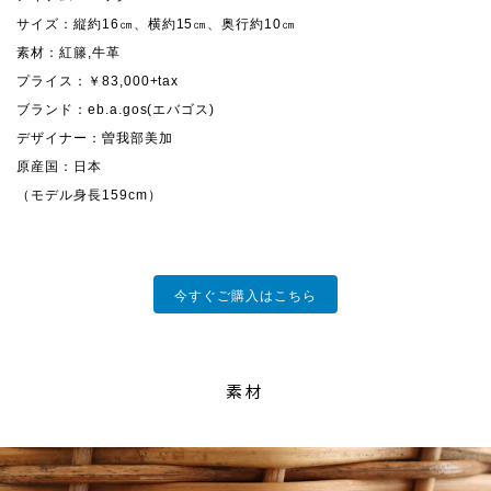
サイズ：縦約16㎝、横約15㎝、奥行約10㎝
素材：紅籐,牛革
プライス：￥83,000+tax
ブランド：eb.a.gos(エバゴス)
デザイナー：曽我部美加
原産国：日本
（モデル身長159cm）
今すぐご購入はこちら
素材