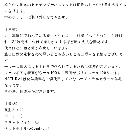
柔らかく動きのあるテンダーバスケットは荷物もしっかり収まるサイズ
になります。
中のポケットは取り外しができます。
【素材】
カゴ本体に使われている籐（とう）は、「紅籐（べにとう）」と呼ば
れ、24時間水につけて柔らかくするほど硬く丈夫な素材です。
使うほどに色と艶が変化していきます。
籐は自然の素材なので黒いところ赤いところと様々な表情がございま
す。
一つ一つ職人による手仕事で作られているため個体差がございます。
ウールボアは表面がウール100％、裏面がポリエステル100％です。
NATURALは化学染料を一切使用していないナチュラルカラーの羊毛に
なります。
その為、個体差がございます。
【収納】
長財布：〇
ポーチ：〇
スマ－トフォン：〇
ペットボトル(500ml)：〇