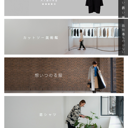
「いい年齢 いい洋服」
急に秋、着るものがない