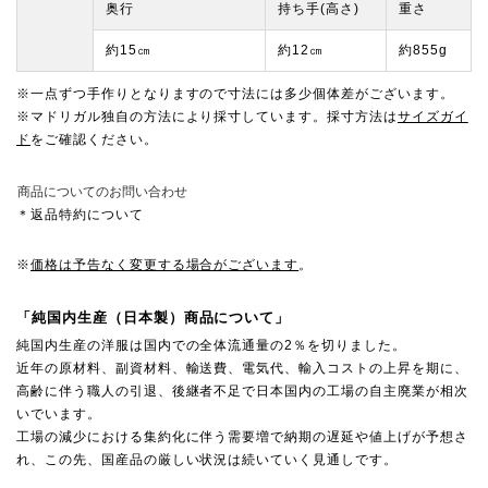
奥行
持ち手(高さ)
重さ
約15㎝
約12㎝
約855g
※一点ずつ手作りとなりますので寸法には多少個体差がございます。
※マドリガル独自の方法により採寸しています。採寸方法は
サイズガイ
ド
をご確認ください。
商品についてのお問い合わせ
＊返品特約について
※
価格は予告なく変更する場合がございます
。
「純国内生産（日本製）商品について」
純国内生産の洋服は国内での全体流通量の2％を切りました。
近年の原材料、副資材料、輸送費、電気代、輸入コストの上昇を期に、
高齢に伴う職人の引退、後継者不足で日本国内の工場の自主廃業が相次
いでいます。
工場の減少における集約化に伴う需要増で納期の遅延や値上げが予想さ
れ、この先、国産品の厳しい状況は続いていく見通しです。