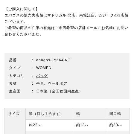
【ご購入に関して】
エバゴスの販売実店舗は
マドリガル 北店
、
南堀江店
、
ムジーク
の3店舗
ございます。
ご希望の商品の在庫の有無はご来店希望の店舗メールにお気軽にお問い
合わせくださいませ。
品番
ebagos-15664-NT
タイプ
WOMEN
カテゴリ
バッグ
素材
牛革、ウールボア
生産国
日本製（全工程国内生産）
サイズ
縦（持ち手含まず）
幅
間口幅
約22㎝
約18㎝
約30㎝