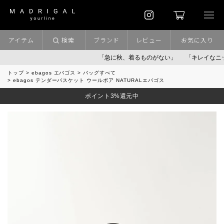
アイテム
検索
ブランド
レビュー
お気に入り
「急に秋、着るものがない」
「キレイなニット」
トップ
ebagos エバゴス
バッグすべて
ebagos テンダーバスケット ウールボア NATURALエバゴス
ポイント3%還元中