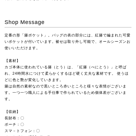
Shop Message
定番の形「籐ポケット」。バッグの表の部分には、紅籐で編まれた可愛
いポケットが付いています。被せは取り外し可能で、オールシーズンお
使いいただけます。
【素材】
カゴ本体に使われている籐（とう）は、「紅籐（べにとう）」と呼ば
れ、24時間水につけて柔らかくするほど硬く丈夫な素材です。 使うほ
どに色と艶が変化していきます。
籐は自然の素材なので黒いところ赤いところと様々な表情がございま
す。一つ一つ職人による手仕事で作られているため個体差がございま
す。
【収納】
長財布：〇
ポーチ：〇
スマ－トフォン：〇