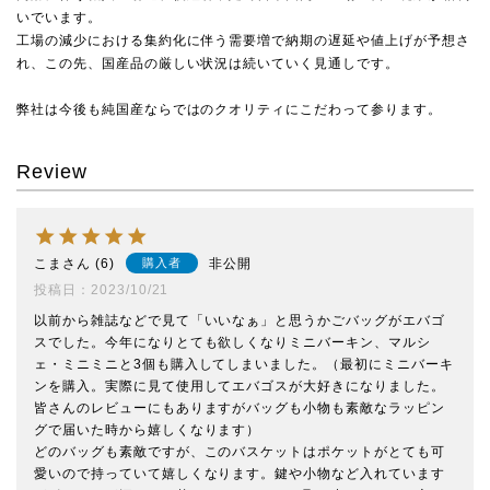
いでいます。
工場の減少における集約化に伴う需要増で納期の遅延や値上げが予想さ
れ、この先、国産品の厳しい状況は続いていく見通しです。
弊社は今後も純国産ならではのクオリティにこだわって参ります。
Review
こま
6
非公開
購入者
投稿日
2023/10/21
以前から雑誌などで見て「いいなぁ」と思うかごバッグがエバゴ
スでした。今年になりとても欲しくなりミニバーキン、マルシ
ェ・ミニミニと3個も購入してしまいました。（最初にミニバーキ
ンを購入。実際に見て使用してエバゴスが大好きになりました。
皆さんのレビューにもありますがバッグも小物も素敵なラッピン
グで届いた時から嬉しくなります）

どのバッグも素敵ですが、このバスケットはポケットがとても可
愛いので持っていて嬉しくなります。鍵や小物など入れています