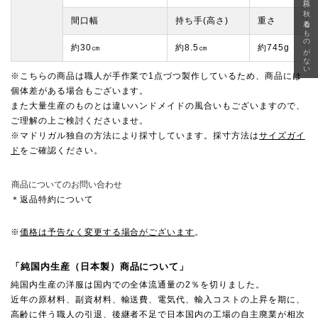
急に秋、着るものがない
間口幅
持ち手(高さ)
重さ
約30㎝
約8.5㎝
約745g
※こちらの商品は職人が手作業で1点づつ製作しているため、商品には
個体差がある場合もございます。
また大量生産のものとは違いハンドメイドの風合いもございますので、
ご理解の上ご検討くださいませ。
※マドリガル独自の方法により採寸しています。採寸方法は
サイズガイ
ド
をご確認ください。
商品についてのお問い合わせ
＊返品特約について
※
価格は予告なく変更する場合がございます
。
「純国内生産（日本製）商品について」
純国内生産の洋服は国内での全体流通量の2％を切りました。
近年の原材料、副資材料、輸送費、電気代、輸入コストの上昇を期に、
高齢に伴う職人の引退、後継者不足で日本国内の工場の自主廃業が相次