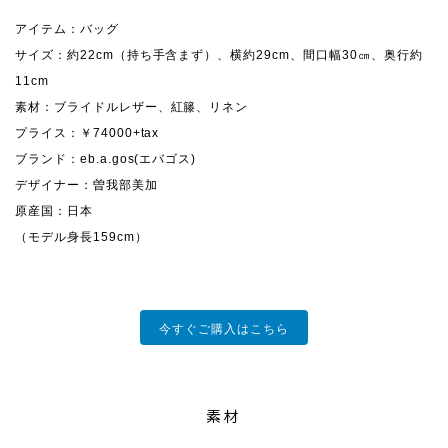
アイテム：バッグ
サイズ：約22cm（持ち手含まず）、横約29cm、間口幅30㎝、奥行約
11cm
素材：ブライドルレザー、紅籐、リネン
プライス：￥74000+tax
ブランド：eb.a.gos(エバゴス)
デザイナー：曽我部美加
原産国：日本
（モデル身長159cm）
今すぐご購入はこちら
素材