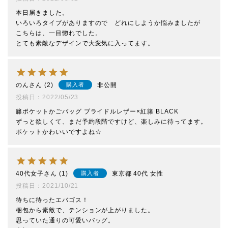
本日届きました。

いろいろタイプがありますので　どれにしようか悩みましたが　
こちらは、一目惚れでした。

とても素敵なデザインで大変気に入ってます。
のん
2
非公開
購入者
投稿日
2022/05/23
籐ポケットかごバッグ ブライドルレザー×紅籐 BLACK　

ずっと欲しくて、まだ予約段階ですけど、楽しみに待ってます。

ポケットかわいいですよね☆
40代女子
1
東京都
40代
女性
購入者
投稿日
2021/10/21
待ちに待ったエバゴス！

梱包から素敵で、テンションが上がりました。

思っていた通りの可愛いバッグ。
