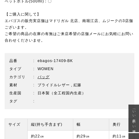
ペットボトル(500ml)：〇
【ご購入に関して】
エバゴスの販売実店舗は
マドリガル 北店
、
南堀江店
、
ムジーク
の3店舗
ございます。
ご希望の商品の在庫の有無はご来店希望の店舗メールにお気軽にお問い
合わせくださいませ。
品番
ebagos-17409-BK
タイプ
WOMEN
カテゴリ
バッグ
素材
ブライドルレザー , 紅籐
生産国
日本製（全工程国内生産）
タグ
「いい年齢 いい洋服」
サイズ
縦(持ち手含まず)
幅
奥行
約22㎝
約29㎝
約11㎝