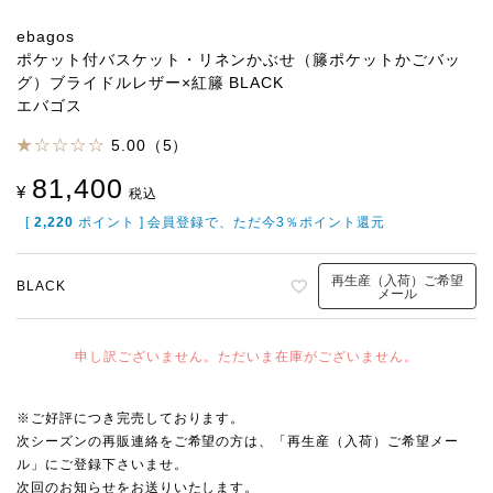
ebagos
ポケット付バスケット・リネンかぶせ（籐ポケットかごバッ
グ）ブライドルレザー×紅籐 BLACK
エバゴス
5.00（5）
81,400
¥
税込
[
2,220
ポイント ] 会員登録で、ただ今3％ポイント還元
再生産（入荷）ご希望
BLACK
メール
申し訳ございません。ただいま在庫がございません。
※ご好評につき完売しております。
次シーズンの再販連絡をご希望の方は、「再生産（入荷）ご希望メー
ル」にご登録下さいませ。
次回のお知らせをお送りいたします。