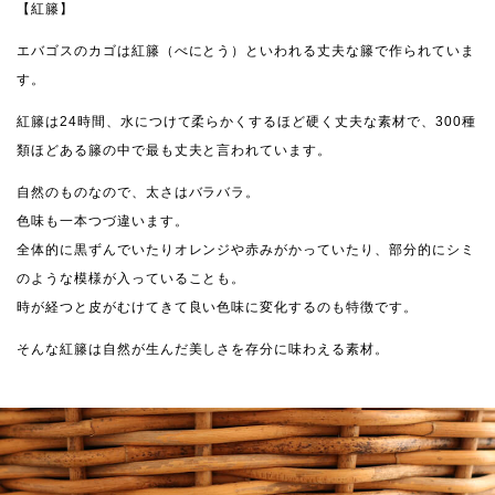
【紅籐】
エバゴスのカゴは紅籐（べにとう）といわれる丈夫な籐で作られていま
す。
紅籐は24時間、水につけて柔らかくするほど硬く丈夫な素材で、300種
類ほどある籐の中で最も丈夫と言われています。
自然のものなので、太さはバラバラ。
色味も一本つづ違います。
全体的に黒ずんでいたりオレンジや赤みがかっていたり、部分的にシミ
のような模様が入っていることも。
時が経つと皮がむけてきて良い色味に変化するのも特徴です。
そんな紅籐は自然が生んだ美しさを存分に味わえる素材。