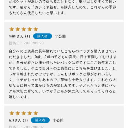
がポケットが深いので落ちることもなく、取り出しやすくて良い
です。後から「カシミヤ被せ」も購入したので、これからの季節
もたくさん使用したいと思います。
mini
1
非公開
購入者
投稿日
2023/05/20
自分へのご褒美に長年憧れていたこちらのバッグを購入させてい
ただきました。0歳、2歳の子どもの育児に日々奮闘しております
が、自分が着たい服や持ちたいバッグは持てずにここ数年過ごし
てきました。そこで自分へのご褒美にとこちらを選びました。し
っかり編まれたかごですが、こんもりポッケと形がかわいらし
く、マチがしっかりあるので、荷物も十分入ります。これから大
切な日に持って出かけるのが楽しみです。子どもたちと共にバッ
グも大切に育てて、いつか子どもが気に入ってもらってくれると
嬉しいです。
a.s
1
非公開
購入者
投稿日
2022/08/02