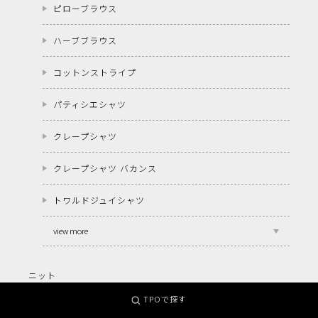
ピローブラウス
ハーブブラウス
コットンストライプ
パティシエシャツ
クレープシャツ
クレープシャツ バカンス
トワルドジュイシャツ
view more
ニット
TPOで探す
クールビューティー"C"