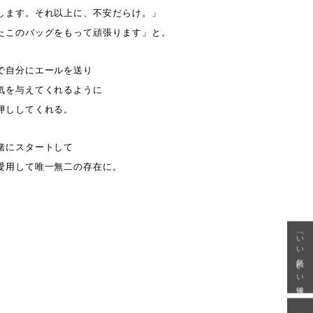
します。それ以上に、不安だらけ。」
たこのバッグをもって頑張ります」と。
で自分にエールを送り
気を与えてくれるように
押ししてくれる。
緒にスタートして
愛用して唯一無二の存在に。
「いい年齢 いい洋服」