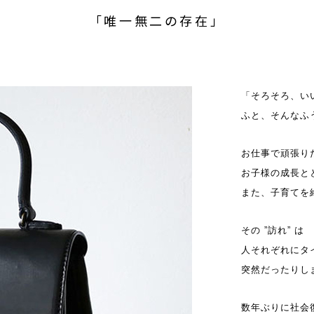
「唯一無二の存在」
「そろそろ、い
ふと、そんなふ
お仕事で頑張り
お子様の成長と
また、子育てを
その ”訪れ” は
人それぞれにタ
突然だったりし
数年ぶりに社会