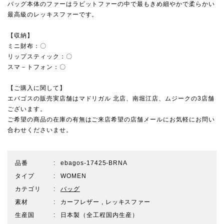
バッグ本体のファーはラビットファーの中で最もきめ細やかで柔らかい
最高級のレッキスファーです。
【収納】
ミニ財布：〇
リップスティック：〇
スマ－トフォン：〇
【ご購入に関して】
エバゴスの販売実店舗は
マドリガル 北店
、
南堀江店
、
ムジーク
の3店舗
ございます。
ご希望の商品の在庫の有無はご来店希望の店舗メールにお気軽にお問い
合わせくださいませ。
品番
ebagos-17425-BRNA
タイプ
WOMEN
カテゴリ
バッグ
素材
カーフレザー , レッキスファー
生産国
日本製（全工程国内生産）