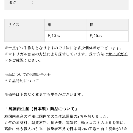
タグ
サイズ
縦
幅
約13㎝
約20㎝
※一点ずつ手作りとなりますので寸法には多少個体差がございます。
※マドリガル独自の方法により採寸しています。採寸方法は
サイズガイ
ド
をご確認ください。
商品についてのお問い合わせ
＊返品特約について
※
価格は予告なく変更する場合がございます
。
「純国内生産（日本製）商品について」
純国内生産の洋服は国内での全体流通量の2％を切りました。
近年の原材料、副資材料、輸送費、電気代、輸入コストの上昇を期に、
高齢に伴う職人の引退、後継者不足で日本国内の工場の自主廃業が相次