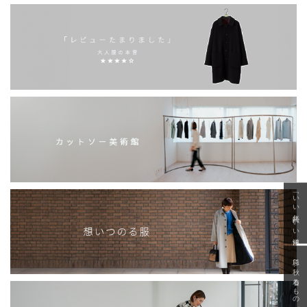
「いい年齢 いい洋服」
急に秋、着るものがない