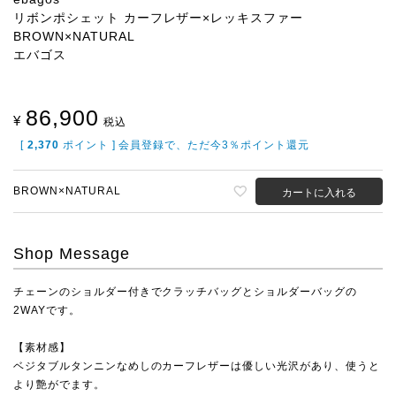
リボンポシェット カーフレザー×レッキスファー
BROWN×NATURAL
エバゴス
86,900
¥
税込
[
2,370
ポイント ] 会員登録で、ただ今3％ポイント還元
BROWN×NATURAL
カートに入れる
Shop Message
チェーンのショルダー付きでクラッチバッグとショルダーバッグの
2WAYです。
【素材感】
ベジタブルタンニンなめしのカーフレザーは優しい光沢があり、使うと
より艶がでます。