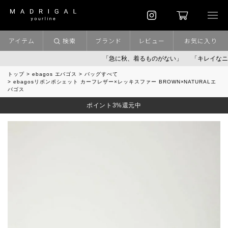
アイテム
検索
ブランド
レビュー
お気に入り
「急に秋、着るものがない」
「キレイなニット」
トップ
ebagos エバゴス
バッグすべて
ebagosリボンポシェット カーフレザー×レッキスファー BROWN×NATURALエ
バゴス
ポイント3%還元中