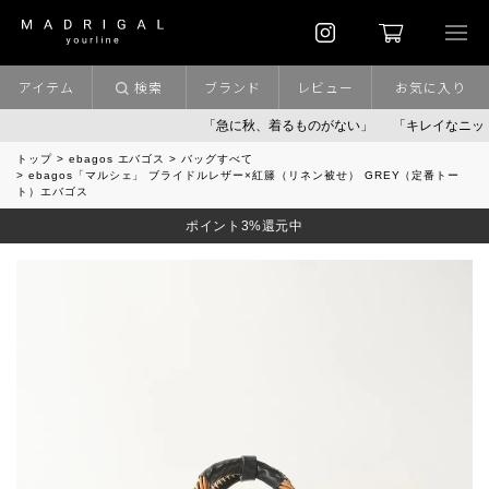
アイテム
検索
ブランド
レビュー
お気に入り
「急に秋、着るものがない」
「キレイなニット」
ポ
トップ
ebagos エバゴス
バッグすべて
ebagos「マルシェ」 ブライドルレザー×紅籐（リネン被せ） GREY（定番トー
ト）エバゴス
ポイント3%還元中