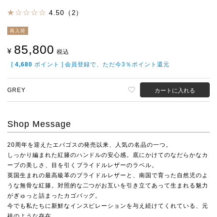
4.50（2）
再入荷
85,800
¥
税込
[
4,680
ポイント ] 会員登録で、ただ今3％ポイント還元
GREY
カートに入れる
Shop Message
20周年を迎えたエバゴスの発売以来、人気の名品の一つ。
しっかり編まれた紅籐のハンドルの安心感。底にかけてのなだらかなカ
ーブの美しさ、目を引くブライドルレザーのラベル。
英国生まれの最高級革のブライドルレザーと、南国で育った自然児のよ
うな無骨な紅籐。対照的な二つがお互いを引き立てあって生まれる魅力
がぎゅっと詰まったカゴバッグ。
今でも私たちに新鮮なインスピレーションを与え続けてくれている、元
祖のような存在。