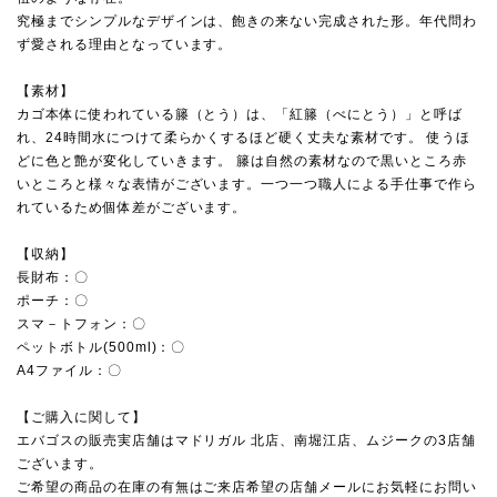
究極までシンプルなデザインは、飽きの来ない完成された形。年代問わ
ず愛される理由となっています。
【素材】
カゴ本体に使われている籐（とう）は、「紅籐（べにとう）」と呼ば
れ、24時間水につけて柔らかくするほど硬く丈夫な素材です。 使うほ
どに色と艶が変化していきます。 籐は自然の素材なので黒いところ赤
いところと様々な表情がございます。一つ一つ職人による手仕事で作ら
れているため個体差がございます。
【収納】
長財布：〇
ポーチ：〇
スマ－トフォン：〇
ペットボトル(500ml)：〇
A4ファイル：〇
【ご購入に関して】
エバゴスの販売実店舗は
マドリガル 北店
、
南堀江店
、
ムジーク
の3店舗
ございます。
ご希望の商品の在庫の有無はご来店希望の店舗メールにお気軽にお問い