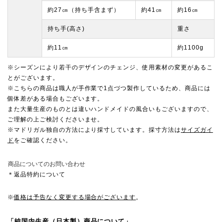
約27㎝（持ち手含まず）
約41㎝
約16㎝
持ち手(高さ)
重さ
約11㎝
約1100g
※シーズンにより若干のデザインのチェンジ、使用素材の変更があるこ
とがございます。
※こちらの商品は職人が手作業で1点づつ製作しているため、商品には
個体差がある場合もございます。
また大量生産のものとは違いハンドメイドの風合いもございますので、
ご理解の上ご検討くださいませ。
※マドリガル独自の方法により採寸しています。採寸方法は
サイズガイ
ド
をご確認ください。
商品についてのお問い合わせ
＊返品特約について
※
価格は予告なく変更する場合がございます
。
「純国内生産（日本製）商品について」