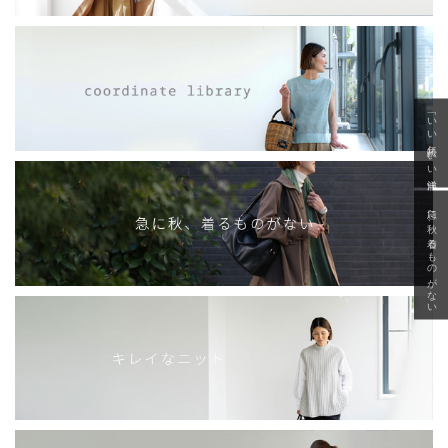
「いい年齢 いい洋服」
急に秋、着るものがない