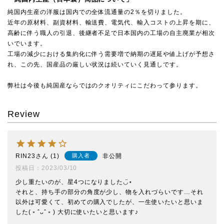
純国内生産の洋服は国内での全体流通量の2％を切りました。
近年の原材料、副資材料、輸送費、電気代、輸入コストの上昇を期に、
高齢に伴う職人の引退、後継者不足で日本国内の工場の自主廃業が相次
いでいます。
工場の減少における集約化に伴う需要増で納期の遅延や値上げが予想さ
れ、この先、国産品の厳しい状況は続いていく見通しです。
弊社は今後も純国産ならではのクオリティにこだわって参ります。
Review
RIN23
1
非公開
購入者
投稿日
2023/03/10
少し重たいのが、星4つになりました◡̈⋆

それと、持ち手の部分の角度が少し、物を入れづらいです…それ
以外は可愛くて、初めての購入でしたが、一生使いたいと思いま
した(﹡ˆᴗˆ﹡) 大切に使いたいと思います♪