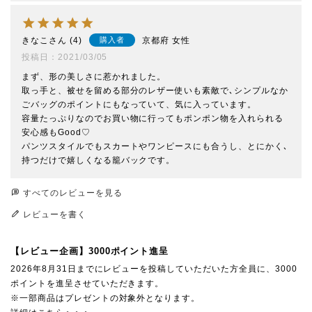
きなこ
4
京都府
女性
購入者
投稿日
2021/03/05
まず、形の美しさに惹かれました。

取っ手と、被せを留める部分のレザー使いも素敵で､シンプルなか
ごバッグのポイントにもなっていて、気に入っています。

容量たっぷりなのでお買い物に行ってもポンポン物を入れられる
安心感もGood♡

パンツスタイルでもスカートやワンピースにも合うし、とにかく､
持つだけで嬉しくなる籠バックです。
すべてのレビューを見る
レビューを書く
【レビュー企画】3000ポイント進呈
2026年8月31日までにレビューを投稿していただいた方全員に、3000
ポイントを進呈させていただきます。
※一部商品はプレゼントの対象外となります。