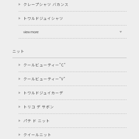
クレープシャツ バカンス
トワルドジュイシャツ
view more
ニット
クールビューティー"C"
クールビューティー"V"
トワルドジュイカーデ
トリコ デ サボン
パテ ド ニット
クイールニット