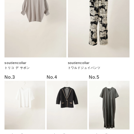
soutiencollar
soutiencollar
トリコ デ サボン
トワルドジュイパンツ
No.3
No.4
No.5