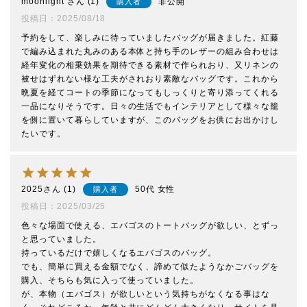
moonlight
1
非公開
購入者
投稿日
2025/08/18
予約をして、楽しみに待っていましたバッグが届きました。紅藤
で編み込まれた丸みのある本体と持ち手のレザーの組み合わせは
経年変化の相乗効果を期待できる素材で作られおり、又リネンの
被せはずれない様な工夫がされおり素敵なバッグです。これから
晩夏を経てコートの季節になってもしっくりと寄り添ってくれる
一品になりそうです。日々の生活でもインテリアとして様々な籠
を側に置いて暮らしていますが、このバッグをお供にお出かけし
たいです。
2025
1
50代
女性
購入者
投稿日
2025/03/25
色々な場面で使える、エバゴスのトートバッグが欲しい、とずっ
と思っていました。

持っているだけで嬉しくなるエバゴスのバッグ。

でも、簡単に買える金額でなく、諦めて似たようなかごバッグを
購入、そちらも気に入って使っていました。

が、本物（エバゴス）が欲しいという気持ちがなくなる事はな