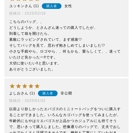
ユッキン
1
女性
購入者
投稿日
2025/02/19
こちらのバッグ、、

どうしようか、とさんざん迷っての購入でしたが、

到着して箱を開けたら、

素敵にラッピングされていて、まず感激🤍

そしてバッグを見て、思わず抱きしめてしまいました🤍

小さな手鏡やら、ロゴやら、、何もかも、愛らしくて、、迷って
いたけど良かった〰︎‼️です。

大切に使いたい‼️と思います。

ありがとうございました。
よしお
1
非公開
購入者
投稿日
2025/01/22
以前より欲しかったエバゴスのミニトートバッグをついに購入す
ることができました。いろんなカゴバッグを使ってみましたが、
年齢的にもやはりエバゴスが上品かつカジュアルにも持てそう
で、思いきって購入しました。想像通りのバッグで、丈夫でおし
ゃれでたくさん活躍できそうです。梱包も丁寧にしていただき、