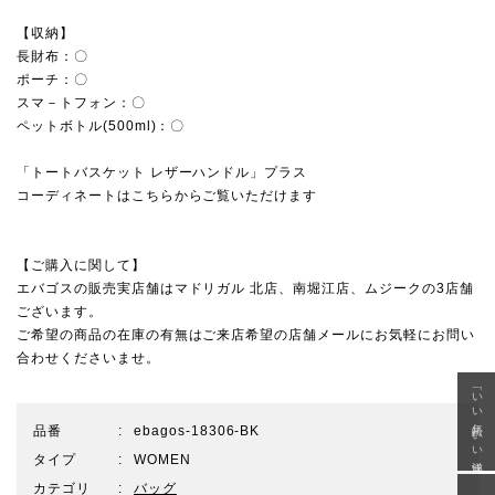
【収納】
長財布：〇
ポーチ：〇
スマ－トフォン：〇
ペットボトル(500ml)：〇
「トートバスケット レザーハンドル」プラス
コーディネートはこちらからご覧いただけます
【ご購入に関して】
エバゴスの販売実店舗は
マドリガル 北店
、
南堀江店
、
ムジーク
の3店舗
ございます。
ご希望の商品の在庫の有無はご来店希望の店舗メールにお気軽にお問い
合わせくださいませ。
「いい年齢 いい洋服」
品番
ebagos-18306-BK
タイプ
WOMEN
カテゴリ
バッグ