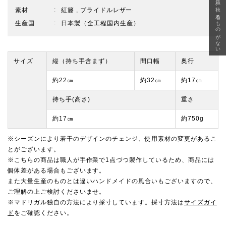
急に秋、着るものがない
素材
紅籐 , ブライドルレザー
生産国
日本製（全工程国内生産）
サイズ
縦（持ち手含まず）
間口幅
奥行
約22㎝
約32㎝
約17㎝
持ち手(高さ)
重さ
約17㎝
約750g
※シーズンにより若干のデザインのチェンジ、使用素材の変更があるこ
とがございます。
※こちらの商品は職人が手作業で1点づつ製作しているため、商品には
個体差がある場合もございます。
また大量生産のものとは違いハンドメイドの風合いもございますので、
ご理解の上ご検討くださいませ。
※マドリガル独自の方法により採寸しています。採寸方法は
サイズガイ
ド
をご確認ください。