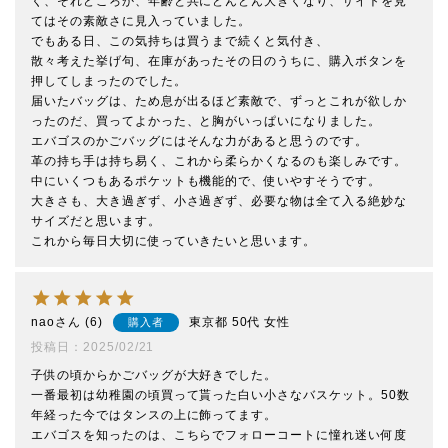
く、それどころか、年齢と共にどんどん大きくなり、サイトを見
てはその素敵さに見入っていました。

でもある日、この気持ちは買うまで続くと気付き、

散々考えた挙げ句、在庫があったその日のうちに、購入ボタンを
押してしまったのでした。

届いたバッグは、ため息が出るほど素敵で、ずっとこれが欲しか
ったのだ、買ってよかった、と胸がいっぱいになりました。

エバゴスのかごバッグにはそんな力があると思うのです。

革の持ち手は持ち易く、これから柔らかくなるのも楽しみです。

中にいくつもあるポケットも機能的で、使いやすそうです。

大きさも、大き過ぎず、小さ過ぎず、必要な物は全て入る絶妙な
サイズだと思います。

これから毎日大切に使っていきたいと思います。
nao
6
東京都
50代
女性
購入者
投稿日
2025/02/21
子供の頃からかごバッグが大好きでした。

一番最初は幼稚園の頃買って貰った白い小さなバスケット。50数
年経った今ではタンスの上に飾ってます。

エバゴスを知ったのは、こちらでフォローコートに憧れ迷い何度