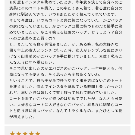
も何度もインスタを眺めていたとき。昨年意を決して自分へのご
褒美にそのコートを購入。この冬たくさん着て、着る度に自分の
身体に馴染んできて、いつもあたたかく包んでくれています。

そして今度は、いつもコートと共に気になっていた、かごバッグ
の虜になっていました。かごバッグは夏に持つものだと勝手に決
めていましたが、冬こそ映える紅藤のバッグ。どうしよう？自分
へのご褒美をまた買うの？

と、またしても数ヶ月悩みました。が、ある時、私の大好きな一
回り年上の友人とランチに行った時、友人がシンプルな服にさり
げなく山葡萄のかごバッグを手に提げていました。素敵！私もこ
んなふうに年を重ねたい。

そこで思い出したのがエバゴスのかごバッグ。一年中使える、何
歳になっても使える、そう思ったら全然高くないわ。

ということで、持ち手が革で持ちやすく服を選ばないこのトート
を迎えました。悩んでインスタを眺めている時間も楽しかったけ
れど、届いた時は嬉しくて暫く飾って触れて眺めていました。

コートを着てかごバッグ持つのは初めてでしたが、なんとも可愛
い。大好きなコートに大好きなかごバッグ。着る度に馴染むコー
トと使う度に育つバッグ。なんてミラクルなの。またひとつ宝物
が増えました。