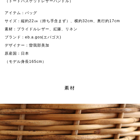
（トートバスケットレザーハンドル）
アイテム：バッグ
サイズ：縦約22㎝（持ち手含まず）、横約32cm、奥行約17cm
素材：ブライドルレザー、紅籐、リネン
ブランド：eb.a.gos(エバゴス)
デザイナー：曽我部美加
原産国：日本
（モデル身長165cm）
素材