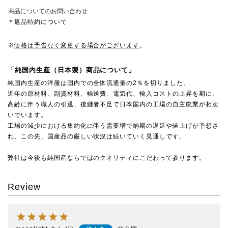
商品についてのお問い合わせ
＊返品特約について
※
価格は予告なく変更する場合がございます
。
「純国内生産（日本製）商品について」
純国内生産の洋服は国内での全体流通量の2％を切りました。
近年の原材料、副資材料、輸送費、電気代、輸入コストの上昇を期に、
高齢に伴う職人の引退、後継者不足で日本国内の工場の自主廃業が相次
いでいます。
工場の減少における集約化に伴う需要増で納期の遅延や値上げが予想さ
れ、この先、国産品の厳しい状況は続いていく見通しです。
弊社は今後も純国産ならではのクオリティにこだわって参ります。
Review