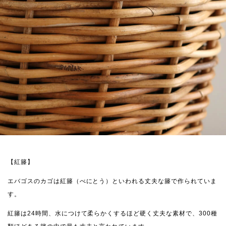
【紅籐】
エバゴスのカゴは紅籐（べにとう）といわれる丈夫な籐で作られていま
す。
紅籐は24時間、水につけて柔らかくするほど硬く丈夫な素材で、300種