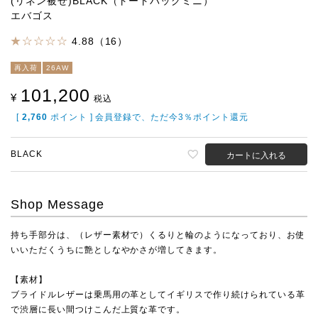
(リネン被せ)BLACK（トートバッグミニ）
エバゴス
4.88（16）
再入荷
26AW
101,200
¥
税込
[
2,760
ポイント ] 会員登録で、ただ今3％ポイント還元
BLACK
カートに入れる
Shop Message
持ち手部分は、（レザー素材で）くるりと輪のようになっており、お使
いいただくうちに艶としなやかさが増してきます。
【素材】
ブライドルレザーは乗馬用の革としてイギリスで作り続けられている革
で渋層に長い間つけこんだ上質な革です。