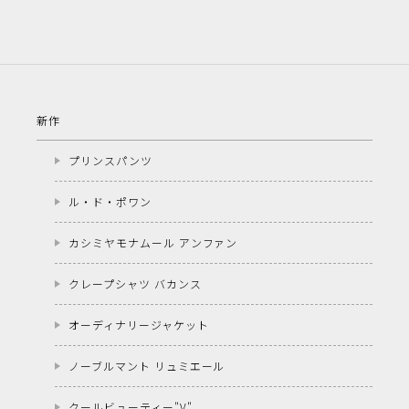
新作
プリンスパンツ
ル・ド・ポワン
カシミヤモナムール アンファン
クレープシャツ バカンス
オーディナリージャケット
ノーブルマント リュミエール
クールビューティー"V"