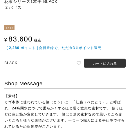
花束シリーズ1本手 BLACK
エバゴス
one!
83,600
¥
税込
[
2,280
ポイント ] 会員登録で、ただ今3％ポイント還元
BLACK
カートに入れる
Shop Message
【素材】
カゴ本体に使われている籐（とう）は、「紅籐（べにとう）」と呼ば
れ、24時間水につけて柔らかくするほど硬く丈夫な素材です。 使うほ
どに色と艶が変化していきます。 籐は自然の素材なので黒いところ赤
いところと様々な表情がございます。一つ一つ職人による手仕事で作ら
れているため個体差がございます。