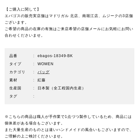
【ご購入に関して】
エバゴスの販売実店舗は
マドリガル 北店
、
南堀江店
、
ムジーク
の3店舗
ございます。
ご希望の商品の在庫の有無はご来店希望の店舗メールにお気軽にお問い
合わせくださいませ。
品番
ebagos-18349-BK
タイプ
WOMEN
カテゴリ
バッグ
素材
紅藤
生産国
日本製（全工程国内生産）
タグ
※こちらの商品は職人が手作業で1点づつ製作しているため、商品には
個体差がある場合もございます。
また大量生産のものとは違いハンドメイドの風合いもございますので、
ご理解の上ご検討くださいませ。