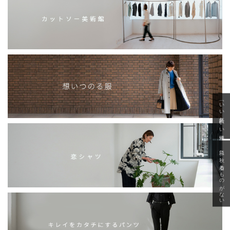
「いい年齢 いい洋服」
急に秋、着るものがない