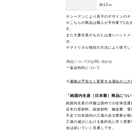
約12㎝
※シーズンにより若干のデザインのチ
※こちらの商品は職人が手作業で1点
す。
また大量生産のものとは違いハンドメ
せ。
※マドリガル独自の方法により採寸し
商品についてのお問い合わせ
＊返品特約について
※
価格は予告なく変更する場合がござ
「純国内生産（日本製）商品につい
純国内生産の洋服は国内での全体流通
近年の原材料、副資材料、輸送費、電
不足で日本国内の工場の自主廃業が相
工場の減少における集約化に伴う需要
況は続いていく見通しです。