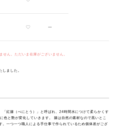
—
ません。ただいま在庫がございません。
たしました。
、「紅籐（べにとう）」と呼ばれ、24時間水につけて柔らかくす
どに色と艶が変化していきます。 籐は自然の素材なので黒いとこ
す。一つ一つ職人による手仕事で作られているため個体差がござ