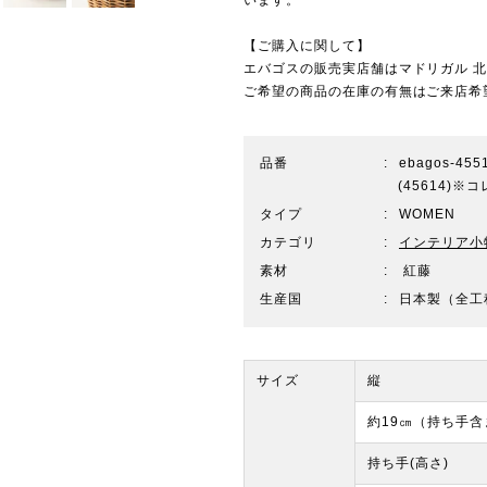
【ご購入に関して】
エバゴスの販売実店舗は
マドリガル 
ご希望の商品の在庫の有無はご来店希
品番
ebagos-455
(45614)
タイプ
WOMEN
カテゴリ
インテリア小
素材
紅藤
生産国
日本製（全工
サイズ
縦
約19㎝（持ち手含
持ち手(高さ)