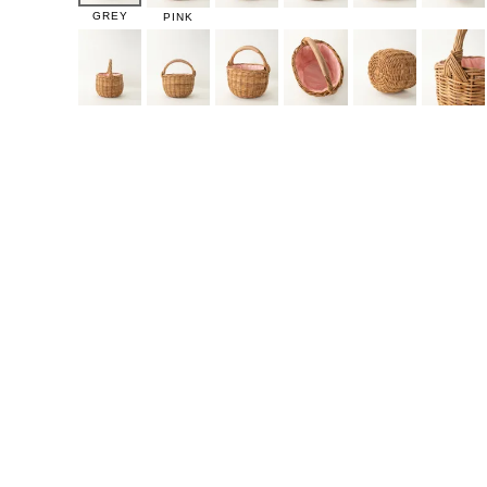
GREY
PINK