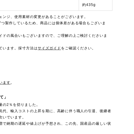
約435g
ェンジ、使用素材の変更があることがございます。
ずつ製作しているため、商品には個体差がある場合もございま
イドの風合いもございますので、ご理解の上ご検討くださいま
ています。採寸方法は
サイズガイド
をご確認ください。
います
。
て」
量の2％を切りました。
気代、輸入コストの上昇を期に、高齢に伴う職人の引退、後継者
次いでいます。
増で納期の遅延や値上げが予想され、この先、国産品の厳しい状