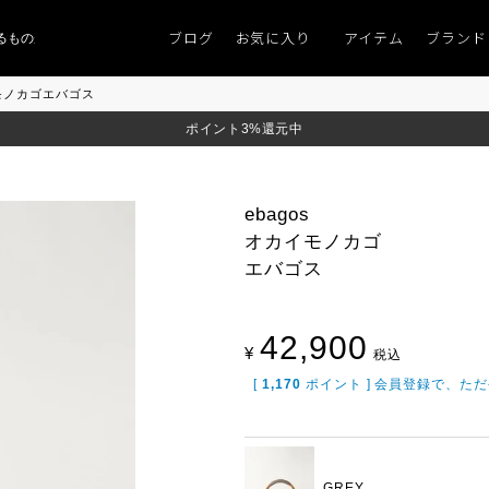
ブログ
お気に入り
アイテム
ブランド
のがない」
「キレイなニット」
ポイント9％「マンスリーポイントキャンペ
イモノカゴエバゴス
ポイント3%還元中
ebagos
オカイモノカゴ
エバゴス
42,900
¥
税込
[
1,170
ポイント ] 会員登録で、た
GREY