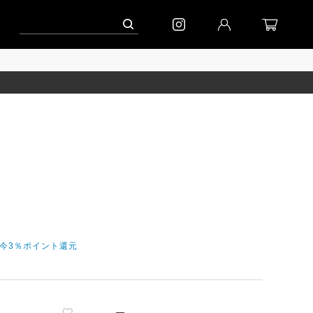
ーン」
到着｜2026AW「シフォンニット」
到着｜2026AW「マガジン」
だ今3％ポイント還元
—