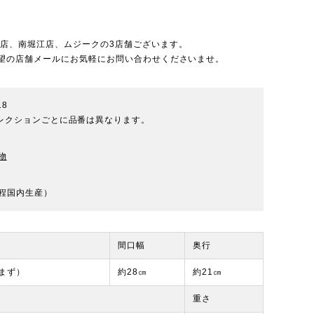
北店
、
南堀江店
、
ムジーク
の3店舗ございます。
望の店舗メールにお気軽にお問い合わせくださいませ。
18
※コレクションごとに品番は異なります。
物
程国内生産）
間口幅
奥行
まず）
約28㎝
約21㎝
重さ