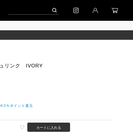
ペーン」
到着｜2026AW「シフォンニット」
到着｜2026AW「マガジン」
ュリンク IVORY
だ今3％ポイント還元
カートに入れる