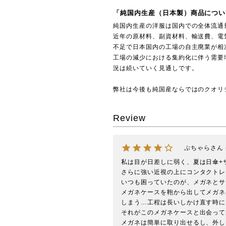
「純国内生産（日本製）商品につい
純国内生産の洋服は国内での全体流通
近年の原材料、副資材料、輸送費、電
不足で日本国内の工場の自主廃業が相
工場の減少における集約化に伴う需要
況は続いていく見通しです。
弊社は今後も純国産ならではのクオリ
Review
ぷちゃら
私は目が日差しに弱く、夏は日傘+
さらに強い近視の上にコンタクトレ
いつも困っていたのが、メガネとサ
メガネケースを鞄から出してメガネ
しまう…工程は長いしかけ直す時に
それがこのメガネケースと出会って
メガネは簡単に取り出せるし、外し