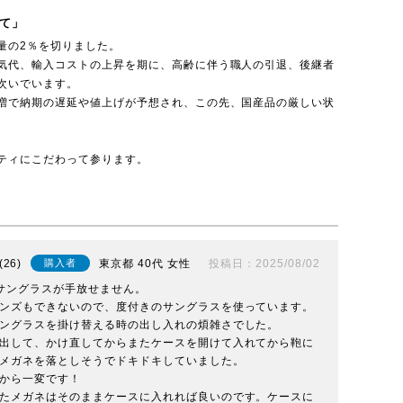
て」
量の2％を切りました。
気代、輸入コストの上昇を期に、高齢に伴う職人の引退、後継者
次いでいます。
増で納期の遅延や値上げが予想され、この先、国産品の厳しい状
ティにこだわって参ります。
26
東京都
40代
女性
投稿日
2025/08/02
購入者
サングラスが手放せません。

ンズもできないので、度付きのサングラスを使っています。

ングラスを掛け替える時の出し入れの煩雑さでした。

出して、かけ直してからまたケースを開けて入れてから鞄に
メガネを落としそうでドキドキしていました。

から一変です！

たメガネはそのままケースに入れれば良いのです。ケースに