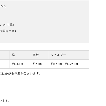
4-IV
ンク(牛革)
程国内生産）
横
奥行
ショルダー
約16cm
約5cm
約85cm～約124cm
には多少個体差がございます。
います
。