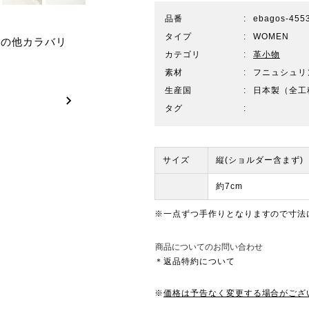
品番
ebagos-4553
タイプ
WOMEN
その他カラバリ
カテゴリ
革小物
素材
フニュシュリ
生産国
日本製（全工
タグ
サイズ
縦(ショルダー含まず)
約7cm
※一点ずつ手作りとなりますので寸法
商品についてのお問い合わせ
＊返品特約について
※
価格は予告なく変更する場合がござ