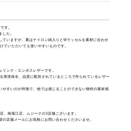
ラスです。
ました。
していますが、裏はナイロン綿入りとWラッセルを素材に合わせ
かけていただいても使いやすいものです。
ュリンク・エンボスレザーです。
いる環境保全、品質に配所されているところで作られているレザー
いやすいのが特徴で、他では感じることのできない独特の素材感
北店
、
南堀江店
、
ムジーク
の3店舗ございます。
望の店舗メールにお気軽にお問い合わせくださいませ。