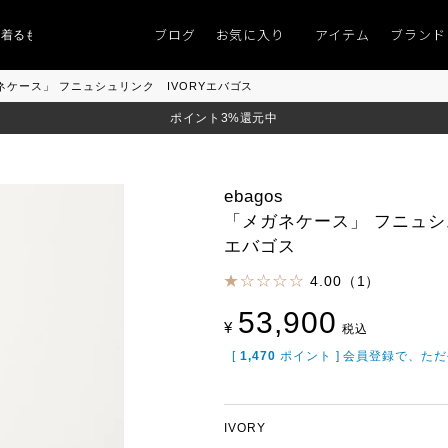
ブログ
お気に入り
アイテム
ブランド
ものがない」
「キレイなニット」
ポイント9％「マンスリーポイントキャン
メガネケース」 フニュシュリンク IVORYエバゴス
ポイント3%還元中
ebagos
「メガネケース」 フニュシ
エバゴス
4.00（1）
53,900
¥
税込
[
1,470
ポイント ] 会員登録で、た
IVORY