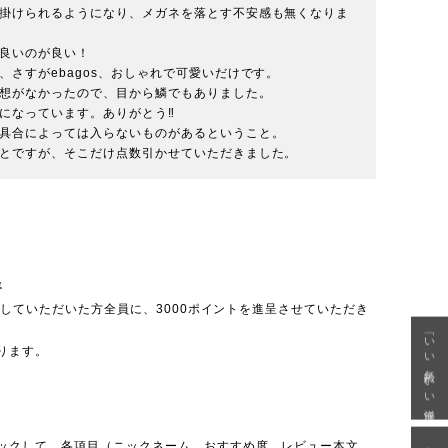
掛けられるようになり、メガネを落とす不安感も無くなりま
良いのが良い！

さすがebagos、おしゃれで可愛いだけです。

想がなかったので、目から鱗でもありました。

なっています。ありがとう‼︎

具合によっては入らないものがあるということ。

とですが、そこだけ点数引かせていただきました。
呈
投稿していただいた方全員に、3000ポイントを進呈させていただき
「いい年齢 いい洋服」
ります。
ックして、各項目（ニックネーム、おすすめ度、レビュー本文、