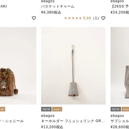
ebagos
ebagos
AKI
バスケットチャーム
【26SS 
エバゴス
アップルホ
¥
6,380
税込
¥
24,200
エバゴス
5.00
（1）
AW
NEW
one!
NEW
one
ebagos
ebagos
チ・シェニール
キーホルダー フニュシュリンク GREY
サブショ
エバゴス
エバゴス
¥
13,200
税込
¥
28,600