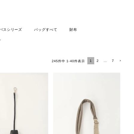
バスシリーズ
バッグすべて
財布
ン
1
2
…
7
245
件中
1
-
40
件表示