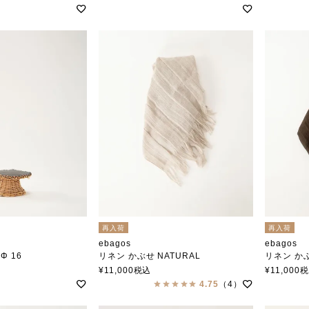
再入荷
再入荷
ebagos
ebagos
Φ 16
リネン かぶせ NATURAL
リネン かぶ
エバゴス
エバゴス
¥
11,000
税込
¥
11,000
4.75
（4）