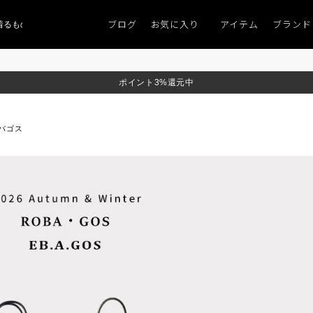
ブログ
お気に入り
アイテム
ブランド
ものがない」
「キレイなニット」
ポイント9％「マンスリーポイントキャンペ
ポイント3%還元中
バゴス