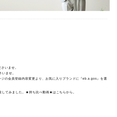
ださいませ。
ださいませ。
の会員登録内容変更より、お気に入りブランドに『eb.a.gos』を選
て比較してみました。★持ち比べ動画★は
こちら
から。