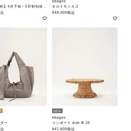
ebagos
予約】4月下旬～5月初旬頃入荷予定
オカイモノカゴ
ルダー ベルトレザー
エバゴス
税込
¥
48,400
税込
!
NEW
ebagos
ルダー
コンポート dish Φ 35
エバゴス
税込
¥
41,800
税込