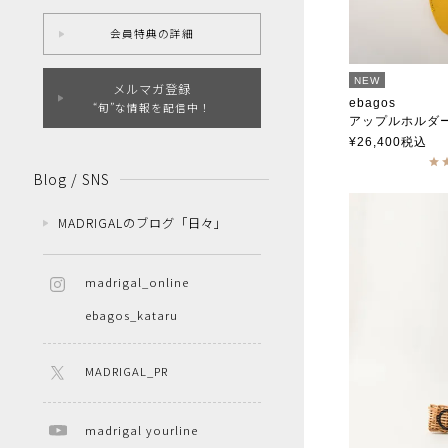
会員特典の詳細
NEW
メルマガ登録
ebagos
“旬”な情報を配信中！
アップルホルダ
エバゴス
¥
26,400
税込
Blog / SNS
MADRIGALのブログ「日々」
madrigal_online
ebagos_kataru
MADRIGAL_PR
madrigal yourline