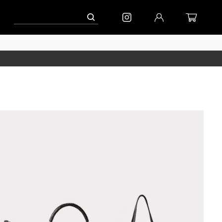
ーン」
到着(8/7)｜eb.a.gos
予約│「エッグジャケット GREY」