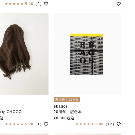
5.00
（2）
再入荷
26AW
ebagos
せ CHOCO
20周年 記念本
エバゴス
税込
¥
8,800
税込
5.00
（1）
5.00
（12）