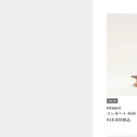
NEW
ebagos
コンポート dish 
エバゴス
¥
19,800
税込