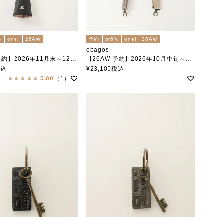
%
one!
26AW
予約
pt6%
one!
26AW
ebagos
】2026年11月末～12月中旬頃入荷予定
【26AW 予約】2026年10月中旬～下旬頃入荷予定
 フニュシュリンク BLACK
ソフトショルダーベルト フニュ・シュリンク SAND
税込
¥
23,100
税込
エバゴス
5.00
（1）