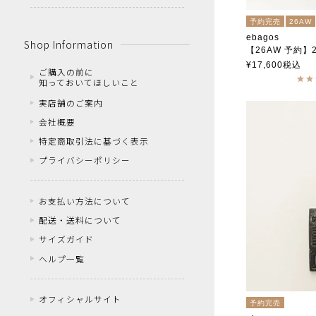
予約完売
26AW
ebagos
Shop Information
【26AW 予約】202
FOR ROOM バスケッ
¥
17,600
税込
ご購入の前に
エバゴス
知っておいてほしいこと
実店舗のご案内
会社概要
特定商取引法に基づく表示
プライバシーポリシー
お支払い方法について
配送・送料について
サイズガイド
ヘルプ一覧
オフィシャルサイト
予約完売