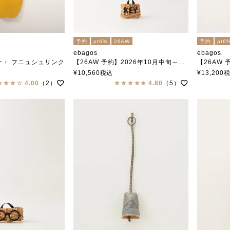
予約
pt6%
26AW
予約
pt6
ebagos
ebagos
ー・ フニュシュリンク
【26AW 予約】2026年10月中旬～下旬頃入荷予定
【26AW 予約
FOR ROOM バスケット key BLACK
キーホルダー
¥
10,560
税込
¥
13,200
エバゴス
エバゴス
4.00
（2）
4.80
（5）