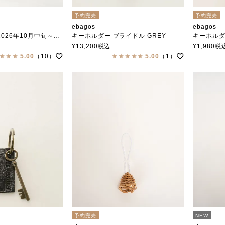
予約完売
予約完売
ebagos
ebagos
6年10月中旬～下旬頃入荷予定
キーホルダー ブライドル GREY
キーホルダー
ト Glasses BLACK
エバゴス
エバゴス
¥
13,200
税込
¥
1,980
税
5.00
（10）
5.00
（1）
予約完売
NEW