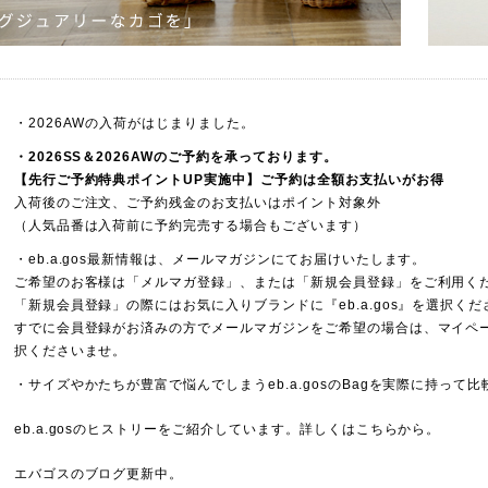
・2026AWの入荷がはじまりました。
・2026SS＆2026AWの
ご予約
を承っております。
【先行ご予約特典ポイントUP実施中】ご予約は全額お支払いがお得
入荷後のご注文、ご予約残金のお支払いはポイント対象外
（人気品番は入荷前に予約完売する場合もございます）
・eb.a.gos最新情報は、メールマガジンにてお届けいたします。
ご希望のお客様は「
メルマガ登録
」、または「
新規会員登録
」をご利用く
「新規会員登録」の際にはお気に入りブランドに『eb.a.gos』を選択く
すでに会員登録がお済みの方でメールマガジンをご希望の場合は、マイページ
択くださいませ。
・サイズやかたちが豊富で悩んでしまうeb.a.gosのBagを実際に持っ
eb.a.gosのヒストリーをご紹介しています。詳しくは
こちら
から。
エバゴスの
ブログ
更新中。