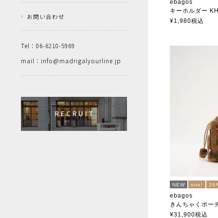
ebagos
キーホルダー KH
お問い合わせ
エバゴス
¥
1,980
税込
Tel：06-6210-5969
mail：info@madrigalyourline.jp
NEW
one!
26
ebagos
きんちゃくポー
エバゴス
¥
31,900
税込