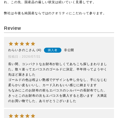
れ、この先、国産品の厳しい状況は続いていく見通しです。
弊社は今後も純国産ならではのクオリティにこだわって参ります。
Review
わらいきのこ
4
非公開
購入者
投稿日
2026/07/31
長い間、コンパクトなお財布が欲しくてあちこち探しまわりまし
た。散々迷ってエバコスのゴールドに決定、半年待ってようやく
先ほど届きました

ゴールドの色は程よい艶感でデザインも申し分なし、手になじむ
柔らかい皮もいいし、カード入れもいい感じに納まります

ちなみにこのお財布の前もエバコスのシルバーの長財布でした、
きっとこのお財布の次もエバコスを購入すると思います　大満足