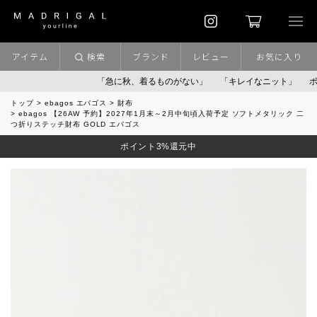
アイテム
検索
ブランド
レビュー
お気に入り
「急に秋、着るものがない」
「キレイなニット」
ポイント9
トップ
ebagos エバゴス
財布
ebagos 【26AW 予約】2027年1月末～2月中旬頃入荷予定 ソフトメタリック 二
つ折りステッチ財布 GOLD エバゴス
ポイント3%還元中