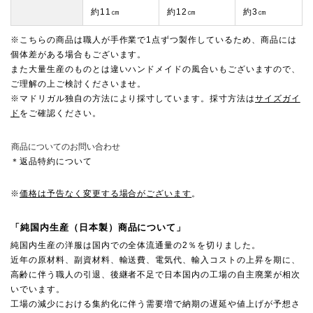
約11㎝
約12㎝
約3㎝
※こちらの商品は職人が手作業で1点ずつ製作しているため、商品には
個体差がある場合もございます。
また大量生産のものとは違いハンドメイドの風合いもございますので、
ご理解の上ご検討くださいませ。
※マドリガル独自の方法により採寸しています。採寸方法は
サイズガイ
ド
をご確認ください。
商品についてのお問い合わせ
＊返品特約について
※
価格は予告なく変更する場合がございます
。
「純国内生産（日本製）商品について」
純国内生産の洋服は国内での全体流通量の2％を切りました。
近年の原材料、副資材料、輸送費、電気代、輸入コストの上昇を期に、
高齢に伴う職人の引退、後継者不足で日本国内の工場の自主廃業が相次
いでいます。
工場の減少における集約化に伴う需要増で納期の遅延や値上げが予想さ