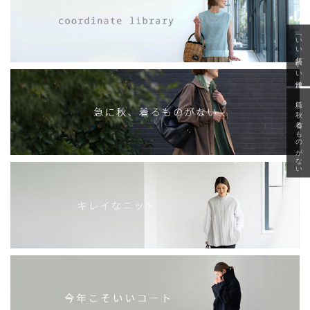
「いい年齢 いい洋服」
急に秋、着るものがない