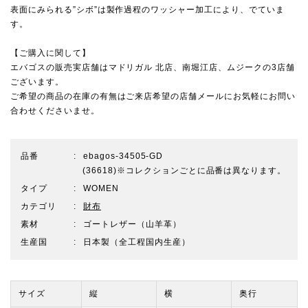
表面にみられる”シボ”は製作過程のワッシャー加工により、でていま
す。
【ご購入に関して】
エバゴスの販売実店舗は
マドリガル 北店
、
南堀江店
、
ムジーク
の3店舗
ございます。
ご希望の商品の在庫の有無はご来店希望の店舗メールにお気軽にお問い
合わせくださいませ。
品番
ebagos-34505-GD
(36618)※コレクションごとに品番は異なります。
タイプ
WOMEN
カテゴリ
財布
素材
ゴートレザー（山羊革）
生産国
日本製（全工程国内生産）
サイズ
縦
横
奥行