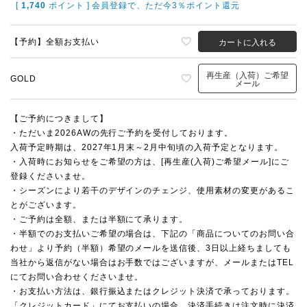
[
1,740
ポイント ] 会員登録で、ただ今3％ポイント還元
【予約】全額お支払い
カートに入れる
再生産（入荷）ご希望
GOLD
メール
【ご予約につきまして】
・ただいま2026AWの先行ご予約を受付しております。
入荷予定時期は、2027年1月末～2月中旬頃の入荷予定となります。
・入荷時にお知らせをご希望の方は、[再生産(入荷)ご希望メール]にご
登録くださいませ。
・シーズンにより若干のデザインのチェンジ、使用素材の変更があるこ
とがございます。
・ご予約は全額、または半額にて承ります。
・半額でのお支払いご希望の場合は、下記の「商品についてのお問い合
わせ」より予約（半額）希望のメールを送信後、3日以上経ちましても
当社から返信がない場合はお手数ではございますが、メールまたはTEL
にてお問い合わせくださいませ。
・お支払い方法は、銀行振込またはクレジット決済で承っております。
「クレジットカード」にてお支払いの場合、決済手続きは注文時に決済