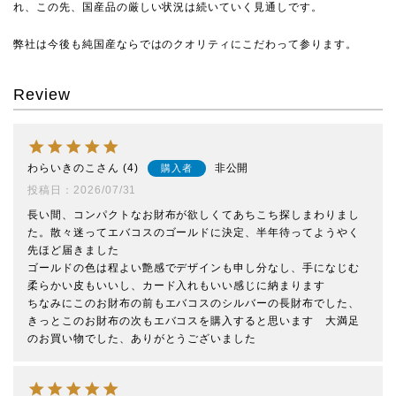
れ、この先、国産品の厳しい状況は続いていく見通しです。
弊社は今後も純国産ならではのクオリティにこだわって参ります。
Review
わらいきのこ
4
非公開
購入者
投稿日
2026/07/31
長い間、コンパクトなお財布が欲しくてあちこち探しまわりまし
た。散々迷ってエバコスのゴールドに決定、半年待ってようやく
先ほど届きました

ゴールドの色は程よい艶感でデザインも申し分なし、手になじむ
柔らかい皮もいいし、カード入れもいい感じに納まります

ちなみにこのお財布の前もエバコスのシルバーの長財布でした、
きっとこのお財布の次もエバコスを購入すると思います　大満足