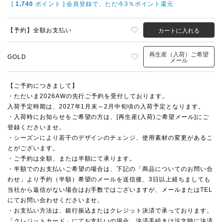
[
1,740
ポイント ] 会員登録で、ただ今3％ポイント還元
【予約】全額お支払い
カートに入れる
再生産（入荷）ご希望
GOLD
メール
【ご予約につきまして】
・ただいま2026AWの先行ご予約を受付しております。
入荷予定時期は、2027年1月末～2月中旬頃の入荷予定となります。
・入荷時にお知らせをご希望の方は、[再生産(入荷)ご希望メール]にご
登録くださいませ。
・シーズンにより若干のデザインのチェンジ、使用素材の変更があるこ
とがございます。
・ご予約は全額、または半額にて承ります。
・半額でのお支払いご希望の場合は、下記の「商品についてのお問い合
わせ」より予約（半額）希望のメールを送信後、3日以上経ちましても
当社から返信がない場合はお手数ではございますが、メールまたはTEL
にてお問い合わせくださいませ。
・お支払い方法は、銀行振込またはクレジット決済で承っております。
「クレジットカード」にてお支払いの場合、決済手続きは注文時に決済