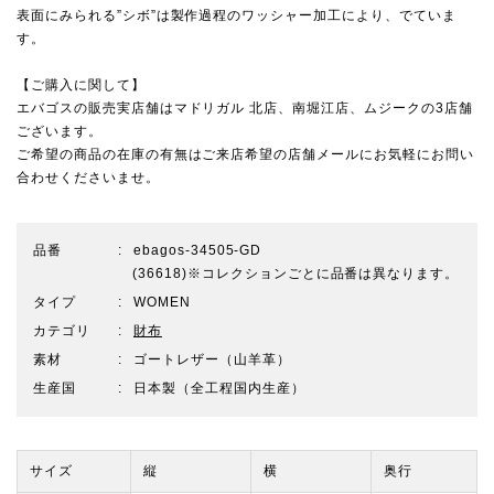
表面にみられる”シボ”は製作過程のワッシャー加工により、でていま
す。
【ご購入に関して】
エバゴスの販売実店舗は
マドリガル 北店
、
南堀江店
、
ムジーク
の3店舗
ございます。
ご希望の商品の在庫の有無はご来店希望の店舗メールにお気軽にお問い
合わせくださいませ。
品番
ebagos-34505-GD
(36618)※コレクションごとに品番は異なります。
タイプ
WOMEN
カテゴリ
財布
素材
ゴートレザー（山羊革）
生産国
日本製（全工程国内生産）
サイズ
縦
横
奥行