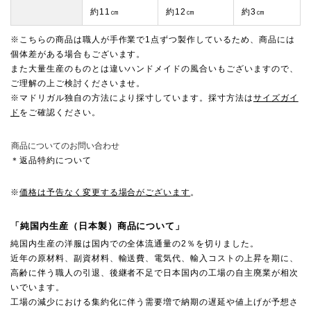
約11㎝
約12㎝
約3㎝
※こちらの商品は職人が手作業で1点ずつ製作しているため、商品には
個体差がある場合もございます。
また大量生産のものとは違いハンドメイドの風合いもございますので、
ご理解の上ご検討くださいませ。
※マドリガル独自の方法により採寸しています。採寸方法は
サイズガイ
ド
をご確認ください。
商品についてのお問い合わせ
＊返品特約について
※
価格は予告なく変更する場合がございます
。
「純国内生産（日本製）商品について」
純国内生産の洋服は国内での全体流通量の2％を切りました。
近年の原材料、副資材料、輸送費、電気代、輸入コストの上昇を期に、
高齢に伴う職人の引退、後継者不足で日本国内の工場の自主廃業が相次
いでいます。
工場の減少における集約化に伴う需要増で納期の遅延や値上げが予想さ