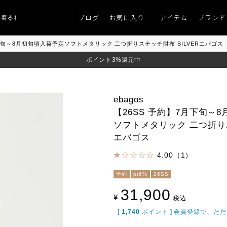
ブログ
お気に入り
アイテム
ブランド
るものがない」
「キレイなニット」
ポイント9％「マンスリーポイントキャン
】7月下旬～8月初旬頃入荷予定ソフトメタリック 二つ折りステッチ財布 SILVERエバゴス
ポイント3%還元中
ebagos
【26SS 予約】7月下旬～
ソフトメタリック 二つ折りス
エバゴス
4.00（1）
予約
pt6%
26SS
31,900
¥
税込
[
1,740
ポイント ] 会員登録で、た