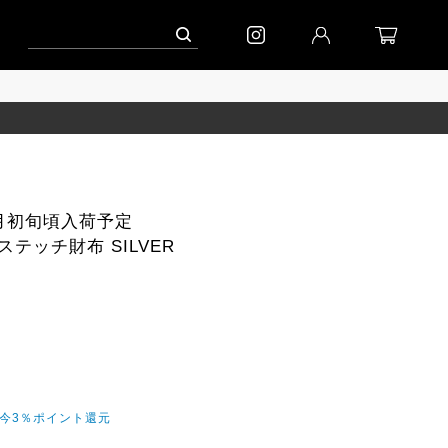
ペーン」
到着(8/7)｜eb.a.gos
予約│「エッグジャケット GREY」
8月初旬頃入荷予定
テッチ財布 SILVER
だ今3％ポイント還元