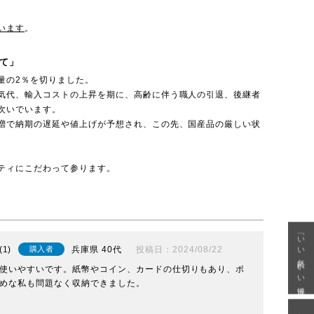
います
。
て」
量の2％を切りました。
気代、輸入コストの上昇を期に、高齢に伴う職人の引退、後継者
次いでいます。
増で納期の遅延や値上げが予想され、この先、国産品の厳しい状
ティにこだわって参ります。
「いい年齢 いい洋服」
1
兵庫県
40代
投稿日
2024/08/22
購入者
使いやすいです。紙幣やコイン、カードの仕切りもあり、ポ
めな私も問題なく収納できました。
