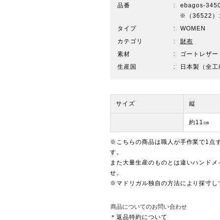
品番
ebagos-345
※（3652
タイプ
WOMEN
カテゴリ
財布
素材
ゴートレザー
生産国
日本製（全工
サイズ
縦
約11㎝
※こちらの商品は職人が手作業で1点
す。
また大量生産のものとは違いハンドメ
せ。
※マドリガル独自の方法により採寸し
商品についてのお問い合わせ
＊返品特約について