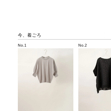
今、着ごろ
No.1
No.2