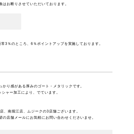
換はお断りさせていただいております。
通常3％のところ、6％ポイントアップを実施しております。
っかり感がある厚みのゴート・メタリックです。
ワッシャー加工により、でています。
北店
、
南堀江店
、
ムジーク
の3店舗ございます。
望の店舗メールにお気軽にお問い合わせくださいませ。