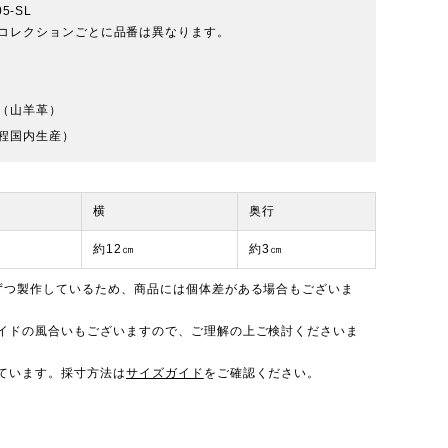
05-SL
2）コレクションごとに品番は異なります。
（山羊革）
程国内生産）
横
奥行
約12㎝
約3㎝
ずつ製作しているため、商品には個体差がある場合もございま
イドの風合いもございますので、ご理解の上ご検討くださいま
ています。採寸方法は
サイズガイド
をご確認ください。