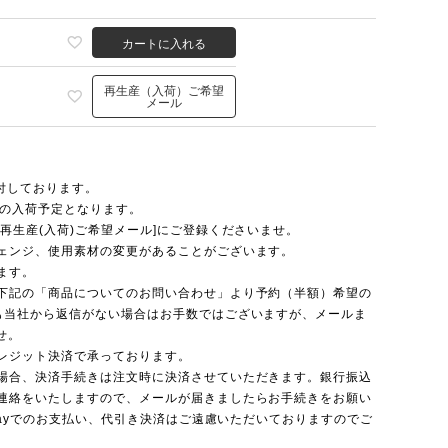
カートに入れる
再生産（入荷）ご希望
メール
受付しております。
頃の入荷予定となります。
再生産(入荷)ご希望メール]にご登録くださいませ。
ェンジ、使用素材の変更があることがございます。
ます。
下記の「商品についてのお問い合わせ」より予約（半額）希望の
も当社から返信がない場合はお手数ではございますが、メールま
せ。
レジット決済で承っております。
場合、決済手続きは注文時に決済させていただきます。銀行振込
連絡をいたしますので、メールが届きましたらお手続きをお願い
nPayでのお支払い、代引き決済はご遠慮いただいておりますのでご