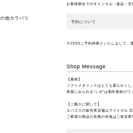
お客様都合でのキャンセル・返品・交
その他カラバリ
予約
について
※26SSご予約特典といたしまして、
Shop Message
【素材】
ソフトメタリックはとても柔らかくし
表面にみられる”シボ”は製作過程の
【ご購入に関して】
エバゴスの販売実店舗は
マドリガル 
ご希望の商品の在庫の有無はご来店希