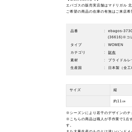
エバゴスの販売実店舗は
マドリガル 
ご希望の商品の在庫の有無はご来店希
品番
ebagos-373
(36616)
タイプ
WOMEN
カテゴリ
財布
素材
ブライドルレ
生産国
日本製（全工
サイズ
縦
約11㎝
※シーズンにより若干のデザインのチ
※こちらの商品は職人が手作業で1点
す。
また大量生産のものとは違いハンドメ