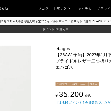
ブログ
お気に入り
アイテム
ブランド
ものがない」
「キレイなニット」
ポイント9％「マンスリーポイントキャンペ
2027年1月下旬～2月初旬頃入荷予定ブライドルレザー二つ折りカシメ財布 BLACK エバ
ポイント3%還元中
ebagos
【26AW 予約】2027年
ブライドルレザー二つ折りカ
エバゴス
予約完売
pt6%
one!
26AW
35,200
¥
税込
[
1,920
ポイント ] 会員登録で、た