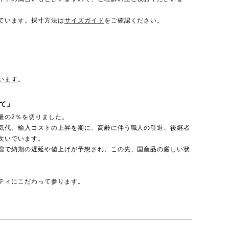
ています。採寸方法は
サイズガイド
をご確認ください。
います
。
て」
量の2％を切りました。
気代、輸入コストの上昇を期に、高齢に伴う職人の引退、後継者
次いでいます。
増で納期の遅延や値上げが予想され、この先、国産品の厳しい状
ティにこだわって参ります。