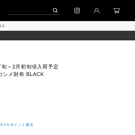
ーン」
到着｜2026AW「シフォンニット」
到着｜2026AW「マガジン」
ゴス
1月下旬～2月初旬頃入荷予定
シメ財布 BLACK
だ今3％ポイント還元