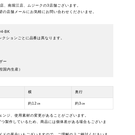
北店
、
南堀江店
、
ムジーク
の3店舗ございます。
望の店舗メールにお気軽にお問い合わせくださいませ。
04-BK
※コレクションごとに品番は異なります。
ザー
程国内生産）
横
奥行
約12㎝
約3㎝
ェンジ、使用素材の変更があることがございます。
ずつ製作しているため、商品には個体差がある場合もございま
イドの風合いもございますので、ご理解の上ご検討くださいま