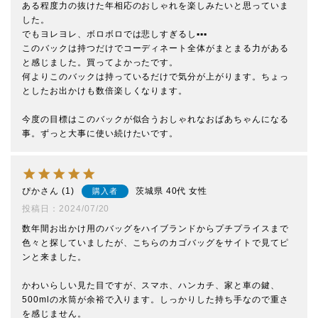
ある程度力の抜けた年相応のおしゃれを楽しみたいと思っていま
した。

でもヨレヨレ、ボロボロでは悲しすぎるし▪▪▪

このバックは持つだけでコーディネート全体がまとまる力がある
と感じました。買ってよかったです。

何よりこのバックは持っているだけで気分が上がります。ちょっ
としたお出かけも数倍楽しくなります。

今度の目標はこのバックが似合うおしゃれなおばあちゃんになる
事。ずっと大事に使い続けたいです。
ぴか
1
茨城県
40代
女性
購入者
投稿日
2024/07/20
数年間お出かけ用のバッグをハイブランドからプチプライスまで
色々と探していましたが、こちらのカゴバッグをサイトで見てピ
ンと来ました。

かわいらしい見た目ですが、スマホ、ハンカチ、家と車の鍵、
500mlの水筒が余裕で入ります。しっかりした持ち手なので重さ
を感じません。
