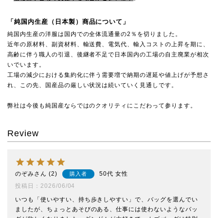
「純国内生産（日本製）商品について」
純国内生産の洋服は国内での全体流通量の2％を切りました。
近年の原材料、副資材料、輸送費、電気代、輸入コストの上昇を期に、
高齢に伴う職人の引退、後継者不足で日本国内の工場の自主廃業が相次
いでいます。
工場の減少における集約化に伴う需要増で納期の遅延や値上げが予想さ
れ、この先、国産品の厳しい状況は続いていく見通しです。
弊社は今後も純国産ならではのクオリティにこだわって参ります。
Review
のぞみ
2
50代
女性
購入者
投稿日
2026/06/04
いつも「使いやすい、持ち歩きしやすい」で、バッグを選んでい
ましたが、ちょっとあそびのある、仕事には使わないようなバッ