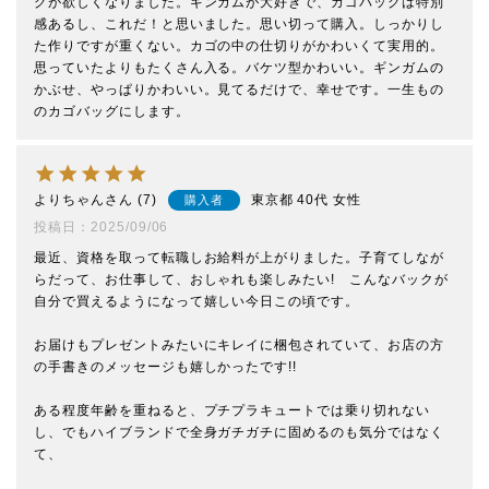
グが欲しくなりました。ギンガムが大好きで、カゴバッグは特別
感あるし、これだ！と思いました。思い切って購入。しっかりし
た作りですが重くない。カゴの中の仕切りがかわいくて実用的。
思っていたよりもたくさん入る。バケツ型かわいい。ギンガムの
かぶせ、やっぱりかわいい。見てるだけで、幸せです。一生もの
のカゴバッグにします。
よりちゃん
7
東京都
40代
女性
購入者
投稿日
2025/09/06
最近、資格を取って転職しお給料が上がりました。子育てしなが
らだって、お仕事して、おしゃれも楽しみたい!　こんなバックが
自分で買えるようになって嬉しい今日この頃です。

お届けもプレゼントみたいにキレイに梱包されていて、お店の方
の手書きのメッセージも嬉しかったです!!

ある程度年齢を重ねると、プチプラキュートでは乗り切れない
し、でもハイブランドで全身ガチガチに固めるのも気分ではなく
て、
