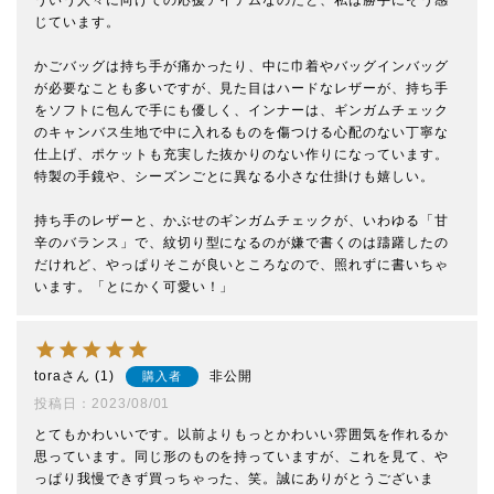
じています。

かごバッグは持ち手が痛かったり、中に巾着やバッグインバッグ
が必要なことも多いですが、見た目はハードなレザーが、持ち手
をソフトに包んで手にも優しく、インナーは、ギンガムチェック
のキャンバス生地で中に入れるものを傷つける心配のない丁寧な
仕上げ、ポケットも充実した抜かりのない作りになっています。
特製の手鏡や、シーズンごとに異なる小さな仕掛けも嬉しい。

持ち手のレザーと、かぶせのギンガムチェックが、いわゆる「甘
辛のバランス」で、紋切り型になるのが嫌で書くのは躊躇したの
だけれど、やっぱりそこが良いところなので、照れずに書いちゃ
います。「とにかく可愛い！」
tora
1
非公開
購入者
投稿日
2023/08/01
とてもかわいいです。以前よりもっとかわいい雰囲気を作れるか
思っています。同じ形のものを持っていますが、これを見て、や
っぱり我慢できず買っちゃった、笑。誠にありがとうございま