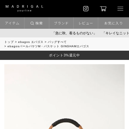
アイテム
検索
ブランド
レビュー
お気に入り
「急に秋、着るものがない」
「キレイなニット」
ポイ
トップ
ebagos エバゴス
バッグすべて
ebagosパールバケツM・バスケット GINGHAMエバゴス
ポイント3%還元中