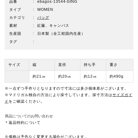
品番
ebagos-13544-GING
タイプ
WOMEN
カテゴリ
バッグ
素材
紅藤、キャンバス
生産国
日本製（全工程国内生産）
タグ
サイズ
縦
直径
持ち手
重さ
約21㎝
約20㎝
約12㎝
約490g
※一点ずつ手作りとなりますので寸法には多少個体差がございます。
※マドリガル独自の方法により採寸しています。採寸方法は
サイズガイ
ド
をご確認ください。
商品についてのお問い合わせ
＊返品特約について
※
価格は予告なく変更する場合がございます
。