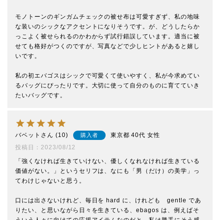
モノトーンのギンガムチェックの被せ布は可愛すぎず、私の地味
な装いのシックなアクセントになりそうです。が、どうしたらか
っこよく被せられるのかわからず試行錯誤しています。適当に被
せても格好がつくのですが、写真などで少しヒントがあると嬉し
いです。

私の初エバゴスはシックで可愛くて使いやすく、私が今求めてい
るバッグにぴったりです。大切に使って自分のものに育てていき
たいバッグです。
バベット
10
東京都
40代
女性
購入者
投稿日
2023/08/12
「強くなければ生きていけない、優しくなれなければ生きている
価値がない。」というセリフは、なにも「男（だけ）の美学」っ
てわけじゃないと思う。

口には出さないけれど、毎日を hard に、けれども　gentle であ
りたい、と思いながら日々を生きている、ebagos は、例えばそ
ういう人々に向けての応援アイテムなのだと、私は勝手にそう感