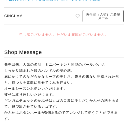
再生産（入荷）ご希望
GINGHAM
メール
申し訳ございません。ただいま在庫がございません。
Shop Message
発売以来、人気の名品、ミニバーキンと同型のパールバケツ、
しっかり編まれた籐のハンドルの安心感。
底にかけてのなだらかなカーブの美しさ、飽きの来ない完成された形
と、持つ人を素敵に見せてくれる佇まい。
オールシーズンお使いいただけます。
被せは取り外しいただけます。
ギンガムチェックのかぶせはカゴの口裏に少しだけかぶせの柄をあえ
て、飛び出させているカゴです。
かぶせはボタンホールが5個あるのでアレンジして使うことができま
す。