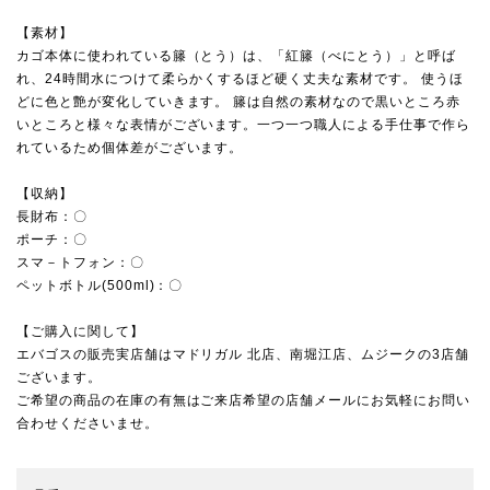
【素材】
カゴ本体に使われている籐（とう）は、「紅籐（べにとう）」と呼ば
れ、24時間水につけて柔らかくするほど硬く丈夫な素材です。 使うほ
どに色と艶が変化していきます。 籐は自然の素材なので黒いところ赤
いところと様々な表情がございます。一つ一つ職人による手仕事で作ら
れているため個体差がございます。
【収納】
長財布：〇
ポーチ：〇
スマ－トフォン：〇
ペットボトル(500ml)：〇
【ご購入に関して】
エバゴスの販売実店舗は
マドリガル 北店
、
南堀江店
、
ムジーク
の3店舗
ございます。
ご希望の商品の在庫の有無はご来店希望の店舗メールにお気軽にお問い
合わせくださいませ。