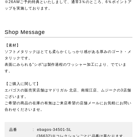
※26AWご予約特典といたしまして、通常3％のところ、6％ポイントア
ップを実施しております。
Shop Message
【素材】
ソフトメタリックはとても柔らかくしっかり感がある厚みのゴート・メ
タリックです。
表面にみられる”シボ”は製作過程のワッシャー加工により、でていま
す。
【ご購入に関して】
エバゴスの販売実店舗は
マドリガル 北店
、
南堀江店
、
ムジーク
の3店舗
ございます。
ご希望の商品の在庫の有無はご来店希望の店舗メールにお気軽にお問い
合わせくださいませ。
品番
ebagos-34501-SL
(36632)※コレクションごとに品番は異なります。