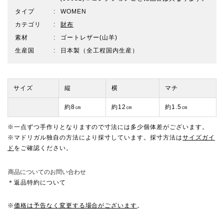
タイプ
WOMEN
カテゴリ
財布
素材
ゴートレザー(山羊)
生産国
日本製（全工程国内生産）
サイズ
縦
横
マチ
約8㎝
約12㎝
約1.5㎝
※一点ずつ手作りとなりますので寸法には多少個体差がございます。
※マドリガル独自の方法により採寸しています。採寸方法は
サイズガイ
ド
をご確認ください。
商品についてのお問い合わせ
＊返品特約について
※
価格は予告なく変更する場合がございます
。