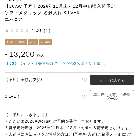
【26AW 予約】2026年11月末～12月中旬頃入荷予定
ソフトメタリック 名刺入れ SILVER
エバゴス
4.00（1）
予約
pt6%
one!
26AW
13,200
¥
税込
[
720
ポイント ] 会員登録で、ただ今3％ポイント還元
【予約】全額お支払い
カートに入れる
再生産（入荷）ご希望
SILVER
メール
【ご予約につきまして】
・ただいま2026AWの先行ご予約を受付しております。
入荷予定時期は、2026年11月末～12月中旬頃の入荷予定となります。
・入荷時にお知らせをご希望の方は、[再生産(入荷)ご希望メール]にご