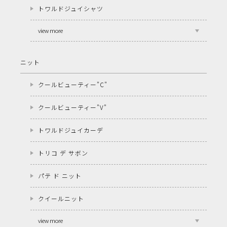
トワルドジュイシャツ
view more
ニット
クールビューティー"C"
クールビューティー"V"
トワルドジュイカーデ
トリコ デ サボン
パテ ド ニット
クイールニット
view more