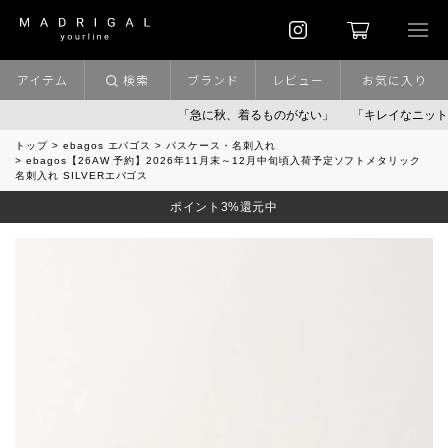
アイテム
検索
ブランド
レビュー
お気に入り
「急に秋、着るものがない」
「キレイなニット」
ポ
トップ
ebagos エバゴス
パスケース・名刺入れ
ebagos【26AW 予約】2026年11月末～12月中旬頃入荷予定ソフトメタリック
名刺入れ SILVERエバゴス
ポイント3%還元中