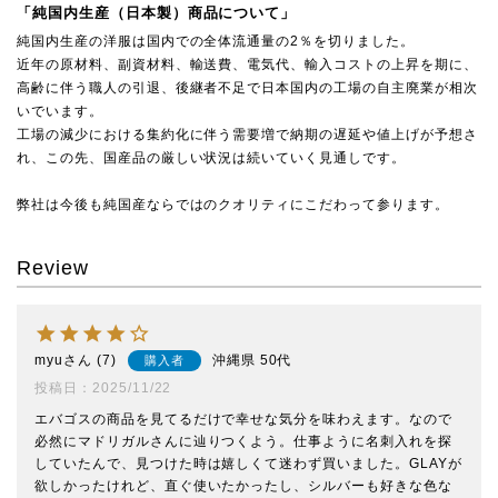
「純国内生産（日本製）商品について」
純国内生産の洋服は国内での全体流通量の2％を切りました。
近年の原材料、副資材料、輸送費、電気代、輸入コストの上昇を期に、
高齢に伴う職人の引退、後継者不足で日本国内の工場の自主廃業が相次
いでいます。
工場の減少における集約化に伴う需要増で納期の遅延や値上げが予想さ
れ、この先、国産品の厳しい状況は続いていく見通しです。
弊社は今後も純国産ならではのクオリティにこだわって参ります。
Review
myu
7
沖縄県
50代
購入者
投稿日
2025/11/22
エバゴスの商品を見てるだけで幸せな気分を味わえます。なので
必然にマドリガルさんに辿りつくよう。仕事ように名刺入れを探
していたんで、見つけた時は嬉しくて迷わず買いました。GLAYが
欲しかったけれど、直ぐ使いたかったし、シルバーも好きな色な