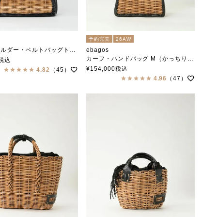
予約完売
26AW
トバッグトート型 BLACK（スタイリストバッグ）
ebagos
カーフ・ハンドバッグ M（かっちりバッグ/カーフケリー）カーフレザー×紅籐 BLACK
税込
エバゴス
¥
154,000
税込
4.82
（45）
4.96
（47）