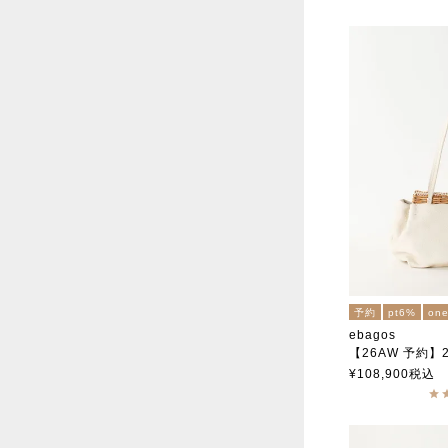
予約
pt6%
one
ebagos
【26AW 予約】202
フニュ・シュリンク グ
¥
108,900
税込
エバゴス