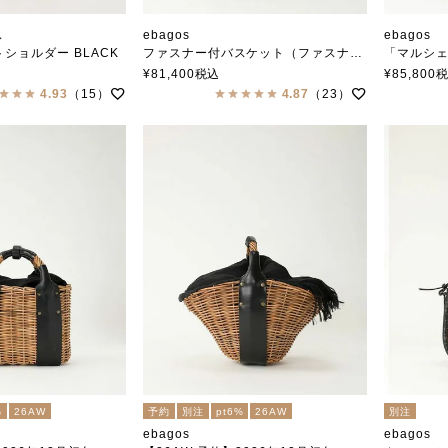
ス
ebagos
ebagos
ショルダー BLACK
ファスナー付バスケット（ファスナー付き1本手）オイルショルダー BLACK
「マルシェ」 ブライド
エバゴス
エバゴス
¥
81,400
税込
¥
85,800
4.93
（15）
4.87
（23）
%
26AW
予約
別注
pt6%
26AW
別注
ebagos
ebagos