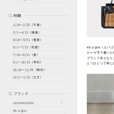
時期
1/16～2/28
（冬春）
3/1～4/15
（陽春）
4/16～5/31
（春夏）
6/1～7/15
（初夏）
eb.a.gos（
ローマ字で書いた曽
7/16～8/31
（夏）
ブランド名となり
9/1～10/15
（早秋）
とつひとつ丁寧に
10/16～11/30
（晩秋）
12/1～1/15
（立冬）
ブランド
soutiencollar
eb.a.gos