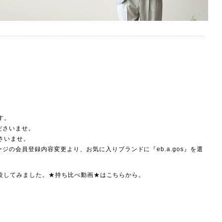
す。
ださいませ。
ださいませ。
の会員登録内容変更より、お気に入りブランドに『eb.a.gos』を選
て比較してみました。★持ち比べ動画★は
こちら
から。