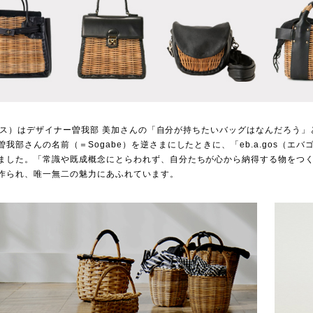
エバゴス）はデザイナー曽我部 美加さんの「自分が持ちたいバッグはなんだろう
我部さんの名前（＝Sogabe）を逆さまにしたときに、「eb.a.gos（エ
ました。「常識や既成概念にとらわれず、自分たちが心から納得する物をつ
作られ、唯一無二の魅力にあふれています。