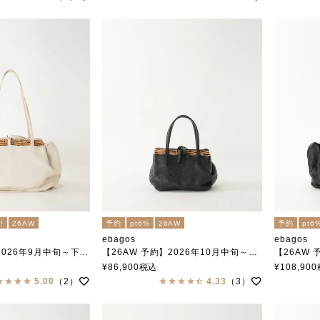
!
26AW
予約
pt6%
26AW
予約
pt6
ebagos
ebagos
6年9月中旬～下旬頃入荷予定
【26AW 予約】2026年10月中旬～10月下旬頃入荷予定
【26AW 予約
レートグラニー IVORY
フニュシュリンク グラニーバッグ BLACK
フニュ・シュリ
¥
86,900
税込
¥
108,900
エバゴス
エバゴス
5.00
（2）
4.33
（3）