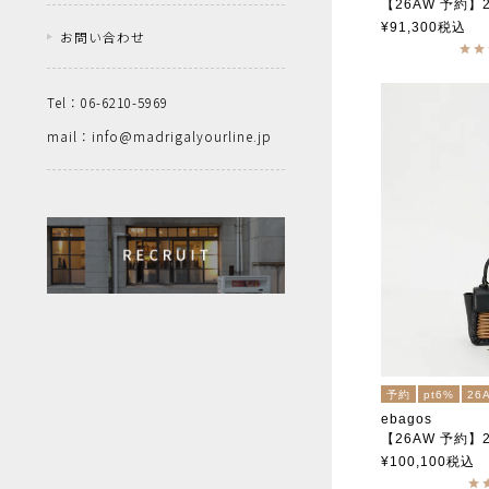
【26AW 予約】202
オイルショルダーミ
¥
91,300
税込
お問い合わせ
エバゴス
Tel：06-6210-5969
mail：info@madrigalyourline.jp
予約
pt6%
26
ebagos
【26AW 予約】2026
カーフ・ハンドバッグ SS（かっちりバ
¥
100,100
税込
エバゴス