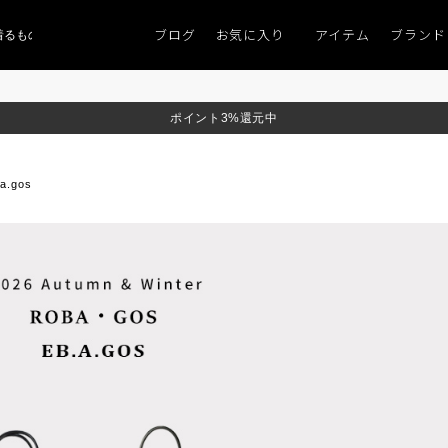
ブログ
お気に入り
アイテム
ブランド
ものがない」
「キレイなニット」
ポイント9％「マンスリーポイントキャンペ
ポイント3%還元中
.a.gos