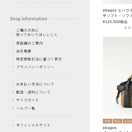
ebagos エバゴ
牛ソフト・ソフト
Shop Information
エバゴス
¥
115,500
税込
ご購入の前に
知っておいてほしいこと
実店舗のご案内
会社概要
特定商取引法に基づく表示
プライバシーポリシー
お支払い方法について
配送・送料について
サイズガイド
ヘルプ一覧
予約
別注
pt6
オフィシャルサイト
ebagos