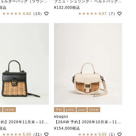
ーバッグ（ラウンドショルダー） BLACK
フニュ・シュリンク・ ベルトバッグ（スタイリストバッグ） SAND
エバゴス
税込
¥
132,000
税込
4.62
（13）
4.57
（7）
%
26AW
予約
pt6%
one!
26AW
ebagos
】2026年11月末～12月中旬頃入荷予定
【26AW 予約】2026年10月末～11月中旬頃入荷予定
っちりバッグミニ/カーフケリーミニ）カーフレザー×紅籐 BLACK
フニュシュリンク ラウンドハンドバッグ IVORY
税込
¥
154,000
税込
エバゴス
5.00
（31）
5.00
（1）