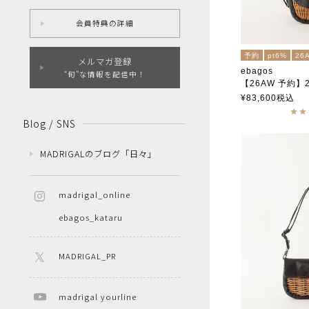
会員特典の詳細
予約
pt6%
26
メルマガ登録
ebagos
“旬”な情報を配信中！
【26AW 予約】2026
フニュ シュリンク・ボデ
¥
83,600
税込
籐ポケ付きショル
エバゴス
Blog / SNS
MADRIGALのブログ「日々」
madrigal_online
ebagos_kataru
MADRIGAL_PR
madrigal yourline