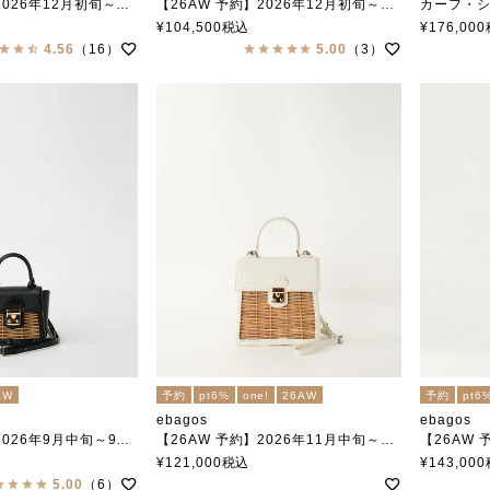
6年12月初旬～中旬頃入荷予定
【26AW 予約】2026年12月初旬～中旬頃入荷予定
カーフ・ショルダ
ニ 紅籐 BLACK
1本手 オイルショルダー 紅籐 BLACK
エバゴス
¥
104,500
税込
¥
176,000
エバゴス
4.56
（16）
5.00
（3）
AW
予約
pt6%
one!
26AW
予約
pt6
ebagos
ebagos
年9月中旬～9月下旬頃入荷予定
【26AW 予約】2026年11月中旬～11月下旬頃入荷予定
【26AW 予約
ッグプティ）カーフレザー×紅籐 BLACK
フニュシュリンク ハンドバッグ Ｓ（かっちりバッグ ミニ) IVORY
カーフ・ハンドバッグ S（か
¥
121,000
税込
¥
143,000
エバゴス
エバゴス
5.00
（6）