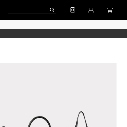
ーン」
到着(8/7)｜eb.a.gos
予約│「エッグジャケット GREY」