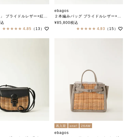
ebagos
ルレザー×紅籐（リネン被せ） BLACK（定番トート）
２本編みバッグ ブライドルレザー×紅籐 BLACK （2本編みM）
エバゴス
税込
¥
85,800
税込
4.85
（13）
4.93
（15）
再入荷
one!
26AW
ebagos