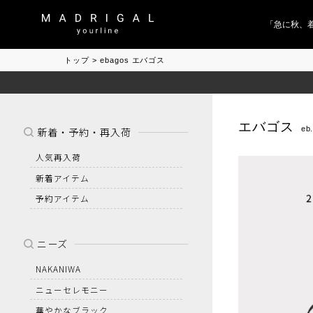
「急に秋、着る
トップ
ebagos エバゴス
エバゴス
eb
新着・予約・再入荷
人気再入荷
新着アイテム
予約アイテム
ニーズ
NAKANIWA
ニューセレモニー
華やかなブラック