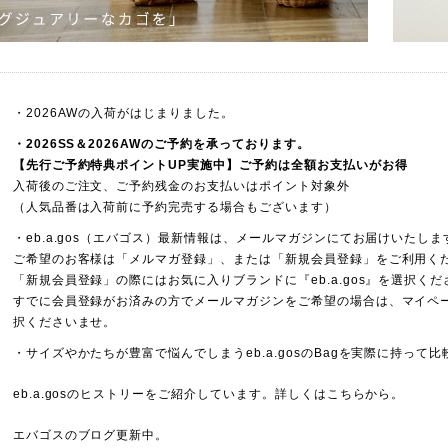
・2026AWの入荷がはじまりました。
・2026SS＆2026AWの
ご予約
を承っております。
【先行ご予約特典ポイントUP実施中】ご予約は全額お支払いがお得
入荷後のご注文、ご予約残金のお支払いはポイント対象外
（人気品番は入荷前に予約完売する場合もございます）
・eb.a.gos（エバゴス）最新情報は、メールマガジンにてお届けいたしま
ご希望のお客様は「
メルマガ登録
」、または「
新規会員登録
」をご利用く
「新規会員登録」の際にはお気に入りブランドに『eb.a.gos』を選択く
すでに会員登録がお済みの方でメールマガジンをご希望の場合は、マイページ
択くださいませ。
・サイズやかたちが豊富で悩んでしまうeb.a.gosのBagを実際に持っ
eb.a.gosのヒストリーをご紹介しています。詳しくは
こちら
から。
エバゴスの
ブログ
更新中。