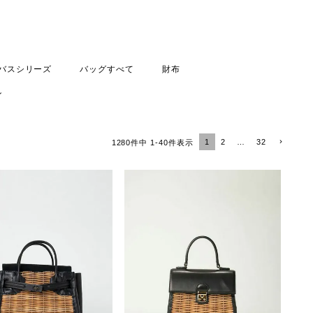
バスシリーズ
バッグすべて
財布
ン
1
2
…
32
1280
件中
1
-
40
件表示