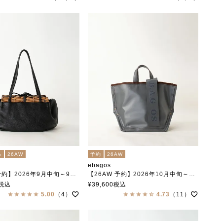
%
26AW
予約
26AW
ebagos
】2026年9月中旬～9月下旬頃入荷予定
【26AW 予約】2026年10月中旬～下旬頃入荷予定
ンク グレートグラニー BLACK
PVC Y字トート Mサイズ GREY
税込
¥
39,600
税込
エバゴス
5.00
（4）
4.73
（11）