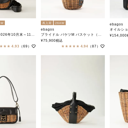
AW
再入荷
26AW
ebagos
ebagos
オイルショルダー・ベル
年10月末～11月中旬頃入荷予定
ブライドル バケツM バスケット（ミニバーキン）BLACK
エバゴス
¥
154,000
ィバッグＳ (マロングラッセ）
エバゴス
¥
75,900
税込
ダー BLACK
4.93
（69）
4.94
（87）