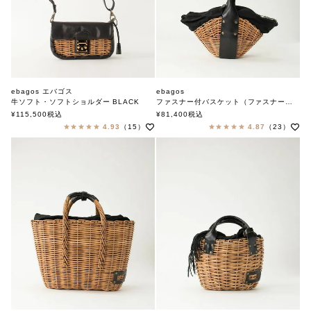
ebagos エバゴス
ebagos
牛ソフト・ソフトショルダー BLACK
ファスナー付バスケット（ファスナー付き1本手）オイルショルダー BLACK
エバゴス
エバゴス
¥
115,500
税込
¥
81,400
税込
4.93
（15）
4.87
（23）