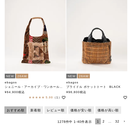
NEW
26AW
NEW
26AW
ebagos
ebagos
シェニール・アーカイブ・ワンホールトート
ブライドル ポケットトート BLACK
エバゴス
エバゴス
¥
64,900
税込
¥
96,800
税込
5.00
（1）
おすすめ順
新着順
レビュー順
価格が安い順
価格が高い順
1
2
…
32
1278
件中
1
-
40
件表示