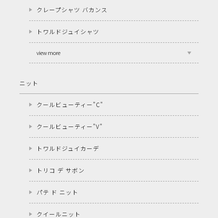
クレープシャツ バカンス
トワルドジュイシャツ
view more
ニット
クールビューティー"C"
クールビューティー"V"
トワルドジュイカーデ
トリコ デ サボン
パテ ド ニット
クイールニット