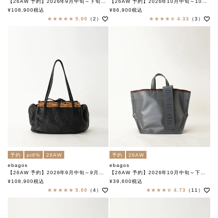
【26AW 予約】2026年9月中旬～下旬頃入荷予定
【26AW 予約】2026年10月中旬～10月下旬頃入荷予定
フニュ・シュリンク グレートグラニー IVORY
フニュシュリンク グラニーバッグ BLACK
¥
108,900
税込
¥
86,900
税込
エバゴス
エバゴス
5.00
（2）
4.33
（3）
予約
pt6%
26AW
予約
26AW
ebagos
ebagos
【26AW 予約】2026年9月中旬～9月下旬頃入荷予定
【26AW 予約】2026年10月中旬～下旬頃入荷予定
フニュ・シュリンク グレートグラニー BLACK
PVC Y字トート Mサイズ GREY
¥
108,900
税込
¥
39,600
税込
エバゴス
エバゴス
5.00
（4）
4.73
（11）