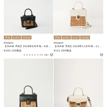
予約
pt6%
26AW
予約
pt6%
one!
26AW
ebagos
ebagos
【26AW 予約】2026年9月中旬～9月下旬頃入荷予定
【26AW 予約】2026年11月中旬～11月下旬頃入荷予定
カーフ・ハンドバッグ SS（かっちりバッグプティ）カーフレザー×紅籐 BLACK
フニュシュリンク ハンドバッグ Ｓ（かっちりバッグ ミニ) IVORY
¥
100,100
税込
¥
121,000
税込
エバゴス
エバゴス
5.00
（6）