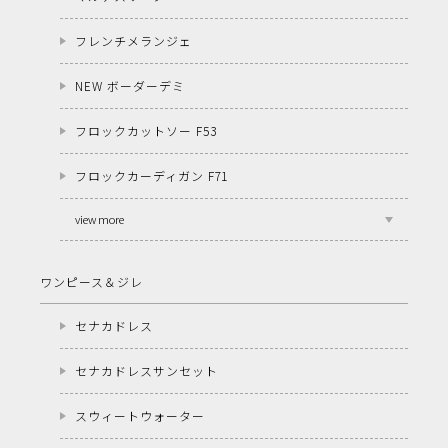
フレンチメランジェ
NEW ボーダーデミ
フロックカットソー F53
フロックカーディガン F71
view more
ワンピース＆ジレ
セナカドレス
セナカドレスサンセット
スウィートウォーター