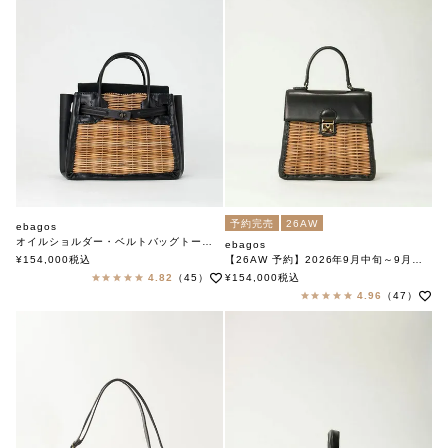
予約完売
26AW
ebagos
オイルショルダー・ベルトバッグトート型 BLACK（スタイリストバッグ）
ebagos
エバゴス
¥
154,000
税込
【26AW 予約】2026年9月中旬～9月下旬頃入荷予定
カーフ・ハンドバッグ M（かっちりバッグ/カーフケリー）カーフレザー×紅籐 BLACK
4.82
（45）
¥
154,000
税込
エバゴス
4.96
（47）