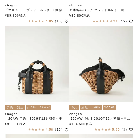
ebagos
ebagos
「マルシェ」 ブライドルレザー×紅籐（リネン被せ） BLACK（定番トート）
２本編みバッグ ブライドルレザー×紅籐 BLACK （2本編みM）
エバゴス
エバゴス
¥
85,800
税込
¥
85,800
税込
4.85
（13）
4.93
（15）
予約
別注
pt6%
26AW
予約
別注
pt6%
26AW
ebagos
ebagos
【26AW 予約】2026年12月初旬～中旬頃入荷予定
【26AW 予約】2026年12月初旬～中旬頃入荷予定
オイルショルダーミニ 紅籐 BLACK
1本手 オイルショルダー 紅籐 BLACK
¥
91,300
税込
¥
104,500
税込
エバゴス
エバゴス
4.56
（16）
5.00
（3）