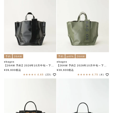
予約
26AW
予約
pt6%
26AW
ebagos
ebagos
【26AW 予約】2026年10月中旬～下旬頃入荷予定
【26AW 予約】2026年10月中旬～下旬頃入荷予定
PVC Y字トート Mサイズ IVORY×BLACK
PVC Y字トート Mサイズ KHAKI
¥
39,600
税込
¥
39,600
税込
エバゴス
エバゴス
4.65
（23）
4.75
（4）