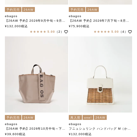
予約完売
26AW
予約完売
26AW
ebagos
ebagos
【26AW 予約】2026年9月中旬～9月下旬頃入荷予定
【26AW 予約】2026年7月下旬～8月初旬頃入荷予定
フニュシュリンク・ ベルトバッグ（スタイリストバッグ） IVORY
ブライドル バケツM バスケット（ミニバーキン）CHOCO
¥
132,000
税込
¥
75,900
税込
エバゴス
エバゴス
5.00
（2）
5.00
（4）
予約完売
26AW
再入荷
one!
26AW
ebagos
ebagos
【26AW 予約】2026年10月中旬～下旬頃入荷予定
フニュシュリンク ハンドバッグ M（かっちりバッグ) IVORY
PVC Y字トート Mサイズ GRAIGE×BLACK
エバゴス
¥
39,600
税込
¥
132,000
税込