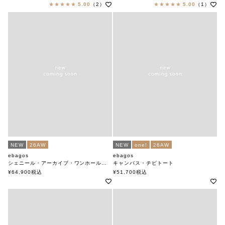
エバゴス
5.00
（2）
5.00
（1）
NEW
26AW
NEW
one!
26AW
ebagos
ebagos
シェニール・アーカイブ・ワンホールトート
キャンバス・チビトート
エバゴス
キャンバス×紅籐 GREY×GREEN
¥
64,900
税込
¥
51,700
税込
エバゴス