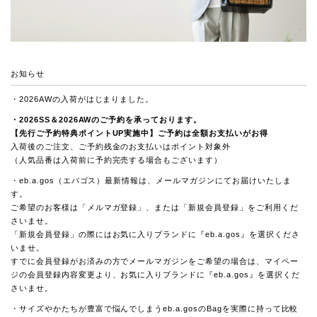
お知らせ
・2026AWの入荷がはじまりました。
・2026SS＆2026AWの
ご予約
を承っております。
【先行ご予約特典ポイントUP実施中】ご予約は全額お支払いがお得
入荷後のご注文、ご予約残金のお支払いはポイント対象外
（人気品番は入荷前に予約完売する場合もございます）
・eb.a.gos（エバゴス）最新情報は、メールマガジンにてお届けいたしま
す。
ご希望のお客様は「
メルマガ登録
」、または「
新規会員登録
」をご利用くだ
さいませ。
「新規会員登録」の際にはお気に入りブランドに『eb.a.gos』を選択くださ
いませ。
すでに会員登録がお済みの方でメールマガジンをご希望の場合は、マイペー
ジの会員登録内容変更より、お気に入りブランドに『eb.a.gos』を選択くだ
さいませ。
・サイズやかたちが豊富で悩んでしまうeb.a.gosのBagを実際に持って比較