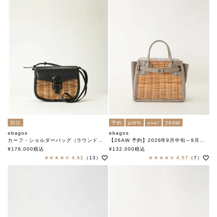
別注
予約
pt6%
one!
26AW
ebagos
ebagos
カーフ・ショルダーバッグ（ラウンドショルダー） BLACK
【26AW 予約】2026年9月中旬～9月下旬頃入荷予定
エバゴス
フニュ・シュリンク・ ベルトバッグ（スタイリストバッグ） SAND
¥
176,000
税込
¥
132,000
税込
エバゴス
4.62
（13）
4.57
（7）