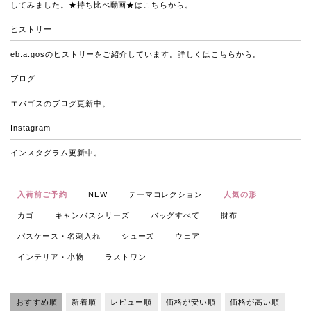
してみました。★持ち比べ動画★は
こちら
から。
ヒストリー
eb.a.gosのヒストリーをご紹介しています。詳しくは
こちら
から。
ブログ
エバゴスの
ブログ
更新中。
Instagram
インスタグラム
更新中。
入荷前ご予約
NEW
テーマコレクション
人気の形
カゴ
キャンバスシリーズ
バッグすべて
財布
パスケース・名刺入れ
シューズ
ウェア
インテリア・小物
ラストワン
おすすめ順
新着順
レビュー順
価格が安い順
価格が高い順