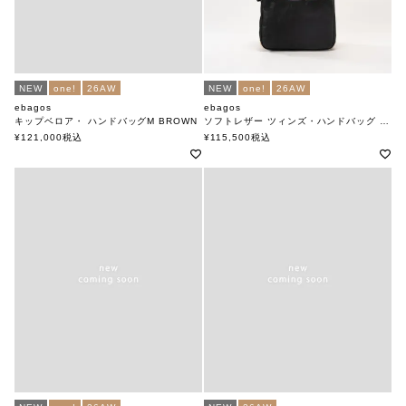
NEW
one!
26AW
NEW
one!
26AW
ebagos
ebagos
キップベロア・ ハンドバッグM BROWN
ソフトレザー ツィンズ・ハンドバッグ BLACK
エバゴス
エバゴス
¥
121,000
税込
¥
115,500
税込