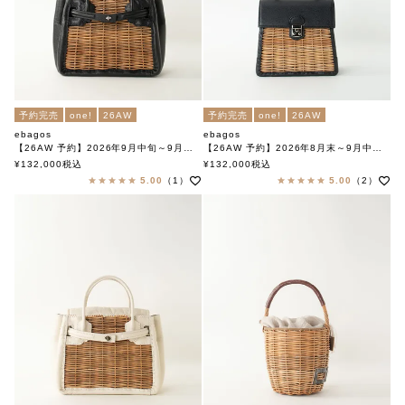
予約完売
one!
26AW
予約完売
one!
26AW
ebagos
ebagos
【26AW 予約】2026年9月中旬～9月下旬頃入荷予定
【26AW 予約】2026年8月末～9月中旬頃入荷予定
フニュシュリンク ベルトバッグ（スタイリストバッグ） BLACK
フニュシュリンク ハンドバッグ M（かっちりバッグ) BLACK
¥
132,000
税込
¥
132,000
税込
エバゴス
エバゴス
5.00
（1）
5.00
（2）