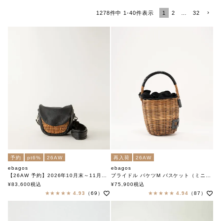
1
2
…
32
1278
件中
1
-
40
件表示
予約
pt6%
26AW
再入荷
26AW
ebagos
ebagos
【26AW 予約】2026年10月末～11月中旬頃入荷予定
ブライドル バケツM バスケット（ミニバーキン）BLACK
フニュ シュリンク・ボディバッグＳ (マロングラッセ）
エバゴス
¥
83,600
税込
¥
75,900
税込
籐ポケ付きショルダー BLACK
4.93
（69）
4.94
（87）
エバゴス