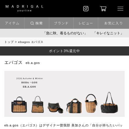
アイテム
検索
ブランド
レビュー
お気に入り
「急に秋、着るものがない」
「キレイなニット」
ポイント
トップ
ebagos エバゴス
ポイント3%還元中
エバゴス
eb.a.gos
eb.a.gos（エバゴス）はデザイナー曽我部 美加さんの「自分が持ちたいバッ