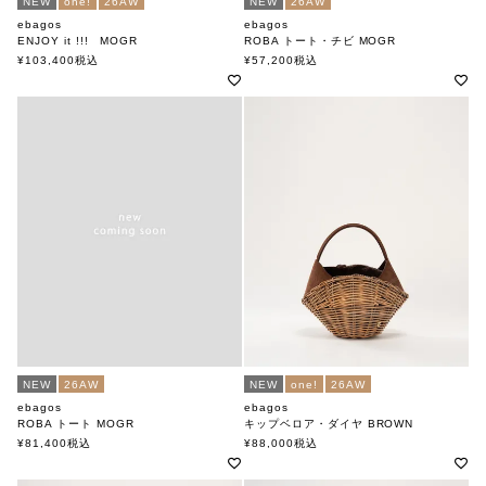
NEW
one!
26AW
NEW
26AW
ebagos
ebagos
ENJOY it !!! MOGR
ROBA トート・チビ MOGR
エバゴス
エバゴス
¥
103,400
税込
¥
57,200
税込
NEW
26AW
NEW
one!
26AW
ebagos
ebagos
ROBA トート MOGR
キップベロア・ダイヤ BROWN
エバゴス
エバゴス
¥
81,400
税込
¥
88,000
税込