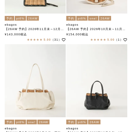
予約
pt6%
26AW
予約
pt6%
one!
26AW
ebagos
ebagos
【26AW 予約】2026年11月末～12月中旬頃入荷予定
【26AW 予約】2026年10月末～11月中旬頃入荷予定
カーフ・ハンドバッグ S（かっちりバッグミニ/カーフケリーミニ）カーフレザー×紅籐 BLACK
フニュシュリンク ラウンドハンドバッグ IVORY
¥
143,000
税込
¥
154,000
税込
エバゴス
エバゴス
5.00
（31）
5.00
（1）
予約
pt6%
one!
26AW
予約
pt6%
26AW
ebagos
ebagos