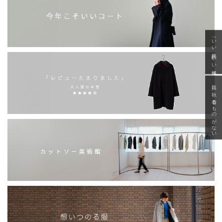
「いい年齢 いい洋服」
急に秋、着るものがない