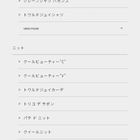
クレープシャツ バカンス
トワルドジュイシャツ
view more
ニット
クールビューティー"C"
クールビューティー"V"
トワルドジュイカーデ
トリコ デ サボン
パテ ド ニット
クイールニット