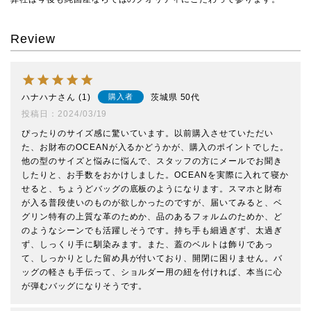
Review
ハナハナ
1
茨城県
50代
購入者
投稿日
2024/03/19
ぴったりのサイズ感に驚いています。以前購入させていただい
た、お財布のOCEANが入るかどうかが、購入のポイントでした。
他の型のサイズと悩みに悩んで、スタッフの方にメールでお聞き
したりと、お手数をおかけしました。OCEANを実際に入れて寝か
せると、ちょうどバッグの底板のようになります。スマホと財布
が入る普段使いのものが欲しかったのですが、届いてみると、ベ
グリン特有の上質な革のためか、品のあるフォルムのためか、ど
のようなシーンでも活躍しそうです。持ち手も細過ぎず、太過ぎ
ず、しっくり手に馴染みます。また、蓋のベルトは飾りであっ
て、しっかりとした留め具が付いており、開閉に困りません。バ
ッグの軽さも手伝って、ショルダー用の紐を付ければ、本当に心
が弾むバッグになりそうです。