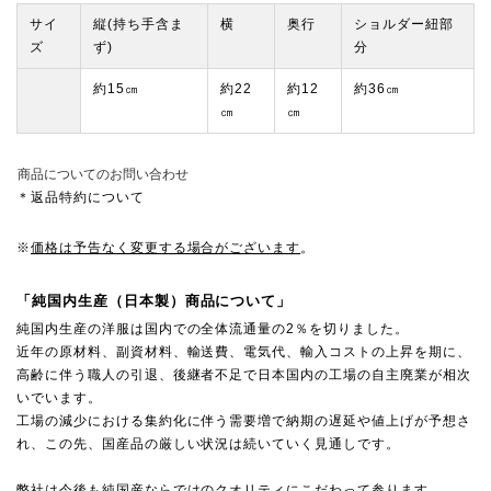
サイ
縦(持ち手含ま
横
奥行
ショルダー紐部
ズ
ず)
分
約15㎝
約22
約12
約36㎝
㎝
㎝
商品についてのお問い合わせ
＊返品特約について
※
価格は予告なく変更する場合がございます
。
「純国内生産（日本製）商品について」
純国内生産の洋服は国内での全体流通量の2％を切りました。
近年の原材料、副資材料、輸送費、電気代、輸入コストの上昇を期に、
高齢に伴う職人の引退、後継者不足で日本国内の工場の自主廃業が相次
いでいます。
工場の減少における集約化に伴う需要増で納期の遅延や値上げが予想さ
れ、この先、国産品の厳しい状況は続いていく見通しです。
弊社は今後も純国産ならではのクオリティにこだわって参ります。