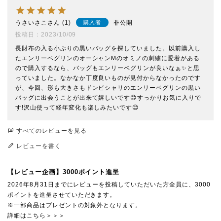
うさいさこ
1
非公開
購入者
投稿日
2023/10/09
長財布の入る小ぶりの黒いバッグを探していました。以前購入し
たエンリーベグリンのオーシャンМのオミノの刺繍に愛着がある
ので購入するなら、バッグもエンリーベグリンが良いなぁ✨と思
っていました。なかなか丁度良いものが見付からなかったのです
が、今回、形も大きさもドンピシャリのエンリーベグリンの黒い
バッグに出会うことが出来て嬉しいです😊すっかりお気に入りで
す!沢山使って経年変化も楽しみたいです😌
すべてのレビューを見る
レビューを書く
【レビュー企画】3000ポイント進呈
2026年8月31日までにレビューを投稿していただいた方全員に、3000
ポイントを進呈させていただきます。
※一部商品はプレゼントの対象外となります。
詳細はこちら＞＞＞