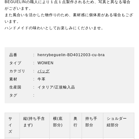
BEGUELINの職人により１点１点製作されるため、写真と異なる場合
がございます。
また風合いを活かした物作りのため、素材感に個体差がある場合もござ
います。
ハンドメイドの味わいとしてお楽しみにくださいませ。
品番
henrybeguelin-BD4012003-cu-bra
タイプ
WOMEN
カテゴリ
バッグ
素材
牛革
生産国
イタリア/正規輸入品
タグ
サ
縦(持ち手含
横(底
奥
持ち手
ショルダー
イ
まず)
部分)
行
部分
紐部分
ズ