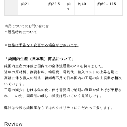
約21
約22.5
約
約40
約69～115
7
商品についてのお問い合わせ
＊返品特約について
※
価格は予告なく変更する場合がございます
。
「純国内生産（日本製）商品について」
純国内生産の洋服は国内での全体流通量の2％を切りました。
近年の原材料、副資材料、輸送費、電気代、輸入コストの上昇を期に、
高齢に伴う職人の引退、後継者不足で日本国内の工場の自主廃業が相次
いでいます。
工場の減少における集約化に伴う需要増で納期の遅延や値上げが予想さ
れ、この先、国産品の厳しい状況は続いていく見通しです。
弊社は今後も純国産ならではのクオリティにこだわって参ります。
Review