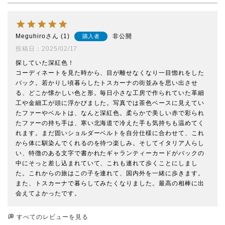
Meguhiro
1
非公開
購入者
投稿日
2025/02/17
探していた深紅色！

コーディネートを見た時から、目が離せなくなり一目惚れをした
バック。若かりし頃暮らしたトスカーナの街並みを思い出させ
る、どこか懐かしい色と形。毎日小さな工房で作られていた革細
工や金細工が頭に浮かびました。写真では茶色ベースに見えてい
たファーやベルトは、なんと深紅色。柔らかで美しい赤で彩られ
たファーの持ち手は、寒い北海道で冷えた手も気持ちも温めてく
れます。まだ固いショルダーベルトを自分仕様に合わせて、これ
から体に馴染んでくれるのを待つ楽しみ。そしてイタリア人らし
い、特徴のある文字で書かれたギャランティーカードがバックの
中にそっと差し込まれていて、これも連れて歩くことにしまし
た。これからの旅はこの子を連れて、国内外を一緒に歩きます。
また、トスカーナで暮らしてみたくなりました。最高の相棒に出
会えてよかったです。
すべてのレビューを見る