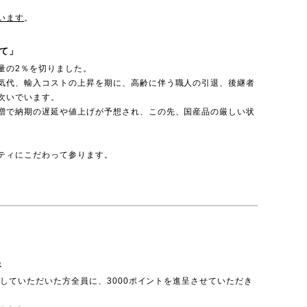
います
。
て」
量の2％を切りました。
気代、輸入コストの上昇を期に、高齢に伴う職人の引退、後継者
次いでいます。
増で納期の遅延や値上げが予想され、この先、国産品の厳しい状
ティにこだわって参ります。
呈
投稿していただいた方全員に、3000ポイントを進呈させていただき