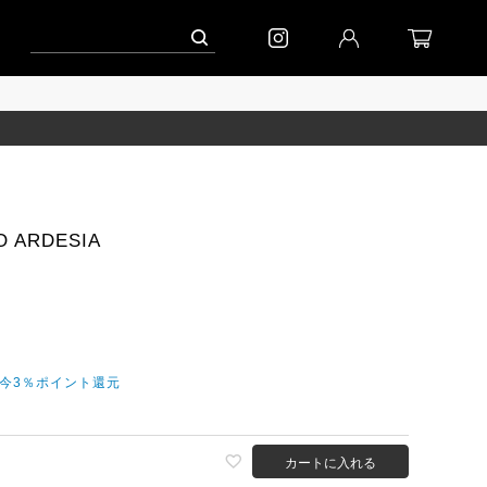
ペーン」
到着｜2026AW「シフォンニット」
到着｜2026AW「マガジン」
 ARDESIA
だ今3％ポイント還元
カートに入れる