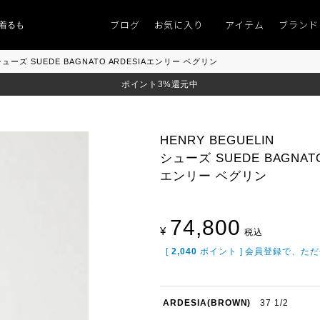
ブログ
お気に入り
アイテム
ブランド
ものがない」
「キレイなニット」
ポイント9％「マンスリーポイントキャン
Nシューズ SUEDE BAGNATO ARDESIAエンリー ベグリン
ポイント3%還元中
HENRY BEGUELIN
シューズ SUEDE BAGNATO
エンリー ベグリン
74,800
¥
税込
[
2,040
ポイント ] 会員登録で、た
ARDESIA(BROWN)
37 1/2