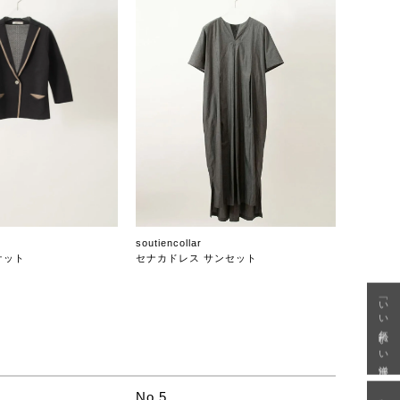
soutiencollar
ケット
セナカドレス サンセット
「いい年齢 いい洋服」
No.5