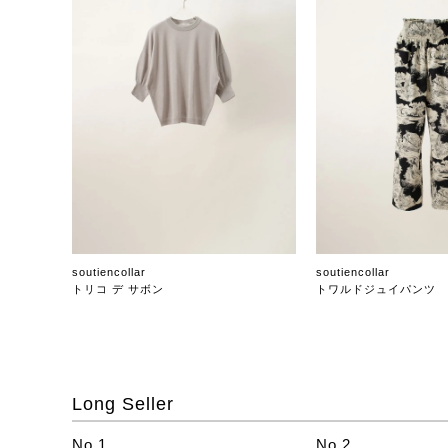
soutiencollar
soutiencollar
トリコ デ サボン
トワルドジュイパンツ
Long Seller
No.1
No.2