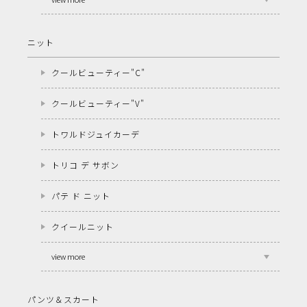
ニット
クールビューティー"C"
クールビューティー"V"
トワルドジュイカーデ
トリコ デ サボン
パテ ド ニット
クイールニット
view more
パンツ＆スカート