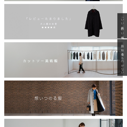
「いい年齢 いい洋服」
急に秋、着るものがない