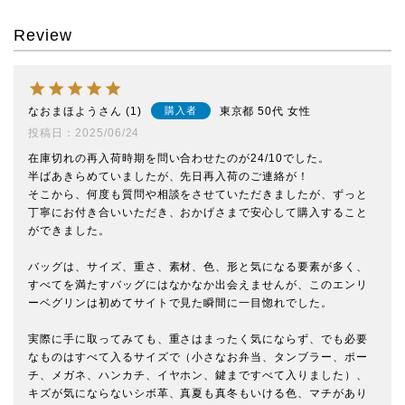
Review
なおまほよう
1
東京都
50代
女性
購入者
投稿日
2025/06/24
在庫切れの再入荷時期を問い合わせたのが24/10でした。

半ばあきらめていましたが、先日再入荷のご連絡が！

そこから、何度も質問や相談をさせていただきましたが、ずっと
丁寧にお付き合いいただき、おかげさまで安心して購入すること
ができました。

バッグは、サイズ、重さ、素材、色、形と気になる要素が多く、
すべてを満たすバッグにはなかなか出会えませんが、このエンリ
ーベグリンは初めてサイトで見た瞬間に一目惚れでした。

実際に手に取ってみても、重さはまったく気にならず、でも必要
なものはすべて入るサイズで（小さなお弁当、タンブラー、ポー
チ、メガネ、ハンカチ、イヤホン、鍵まですべて入りました）、
キズが気にならないシボ革、真夏も真冬もいける色、マチがあり