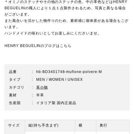
＊オミノのステッチやその他のステッチの色、中の革色などはHENRY
BEGUELINの職人により１点１点製作されるため、写真と異なる場合
がございます。
また風合いを活かした物作りのため、素材感に個体差がある場合もござ
います。
ハンドメイドの味わいとしてお楽しみにくださいませ。
HENRY BEGUELINのブログはこちら
品番
hb-BD3401748-muflone-polvere-M
タイプ
MEN / WOMEN / UNISEX
カテゴリ
革小物
素材
羊革
生産国
イタリア製 国内正規品
サイズ
縦(持ち手含まず)
横
奥行