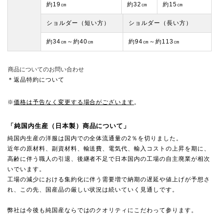
約19㎝
約32㎝
約15㎝
ショルダー（短い方）
ショルダー（長い方）
約34㎝～約40㎝
約94㎝～約113㎝
商品についてのお問い合わせ
＊返品特約について
※
価格は予告なく変更する場合がございます
。
「純国内生産（日本製）商品について」
純国内生産の洋服は国内での全体流通量の2％を切りました。
近年の原材料、副資材料、輸送費、電気代、輸入コストの上昇を期に、
高齢に伴う職人の引退、後継者不足で日本国内の工場の自主廃業が相次
いでいます。
工場の減少における集約化に伴う需要増で納期の遅延や値上げが予想さ
れ、この先、国産品の厳しい状況は続いていく見通しです。
弊社は今後も純国産ならではのクオリティにこだわって参ります。